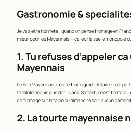
Gastronomie & specialites
Je vais etre honnete : quand on pense fromage en France
mieux pour les Mayennais — ca leur laisse le monopole d
1. Tu refuses d’appeler c
Mayennais
Le Bon Mayennais, c’est le fromage identitaire du depart
familiale depuis plus de 110 ans. Sa texture est ferme a
ce fromage sur la table du dimanche soir, aucun camem
2. La tourte mayennaise n’