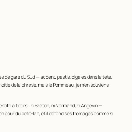
s de gars du Sud — accent, pastis, cigales dans la tete.
a moitie de la phrase, mais le Pommeau, je m’en souviens
ntite a tiroirs : ni Breton, ni Normand, ni Angevin —
on pour du petit-lait, et il defend ses fromages comme si