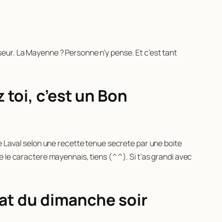
eur. La Mayenne ? Personne n’y pense. Et c’est tant
toi, c’est un Bon
e Laval selon une recette tenue secrete par une boite
 le caractere mayennais, tiens (^^). Si t’as grandi avec
lat du dimanche soir