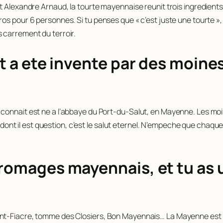
t Alexandre Arnaud, la tourte mayennaise reunit trois ingredient
s pour 6 personnes. Si tu penses que « c’est juste une tourte », c’
 carrement du terroir.
lut a ete invente par des moin
 connait est ne a l’abbaye du Port-du-Salut, en Mayenne. Les mo
 » dont il est question, c’est le salut eternel. N’empeche que chaqu
fromages mayennais, et tu as 
int-Fiacre, tomme des Closiers, Bon Mayennais… La Mayenne est