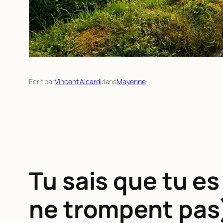
Écrit par
Vincent Aicardi
dans
Mayenne
Tu sais que tu e
ne trompent pas