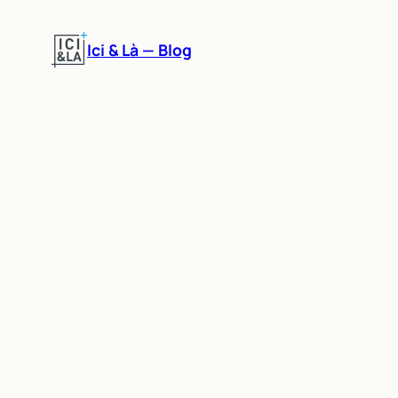
Aller
au
Ici & Là — Blog
contenu