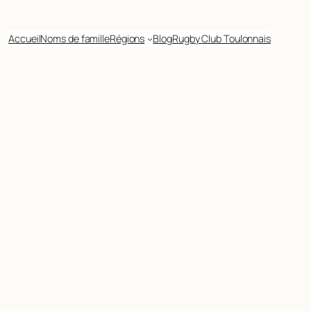
Accueil
Noms de famille
Régions
Blog
Rugby Club Toulonnais