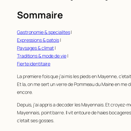
Sommaire
Gastronomie & specialites
|
Expressions & patois
|
Paysages & climat
|
Traditions & mode de vie
|
Fierte identitaire
La premiere fois que j’ai mis les pieds en Mayenne, c’et
Et la, on me sert un verre de Pommeau du Maine en me disan
encore.
Depuis, j’ai appris a decoder les Mayennais. Et croyez-moi
Mayennais, point barre. Il vit entoure de haies bocageres
c’etait ses gosses.