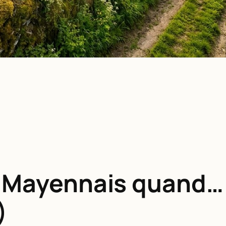
s Mayennais quand… 
)