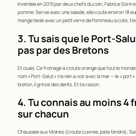
Inventee en 2015 par deux chefs du coin, Fabrice Sorin e
pomme. Servie avec une salade, elle coute environ 18 euro
mange tiede avec un petit verre de Pommeau a cote, t’es
3. Tu sais que le Port-Sa
pas par des Bretons
Et ouais. Ce fromage a croute orange que tout le monde
nom « Port-Salut » n’a rien a voir avec la mer — le « port
breton, il grince des dents. Et il a raison.
4. Tu connais au moins 4 
sur chacun
Chaussee aux Moines (croute cuivree, pate tendre), Sa