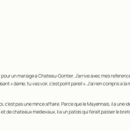
ait pour un mariage a Chateau-Gontier. J’arrive avec mes reference
t « dame, tu vas voir, c’est point pareil ». J’ai rien compris a l
, c’est pas une mince affaire. Parce que le Mayennais, il a une ide
 et de chateaux medievaux, il a un patois qui ferait passer le bret