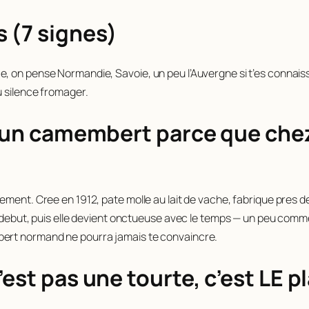
 (7 signes)
, on pense Normandie, Savoie, un peu l’Auvergne si t’es connaiss
u silence fromager.
a un camembert parce que chez 
ement. Cree en 1912, pate molle au lait de vache, fabrique pres d
u debut, puis elle devient onctueuse avec le temps — un peu comme
bert normand ne pourra jamais te convaincre.
est pas une tourte, c’est LE p