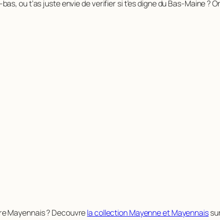
 la-bas, ou t’as juste envie de verifier si t’es digne du Bas-Maine ?
etre Mayennais ? Decouvre
la collection Mayenne et Mayennais
sur