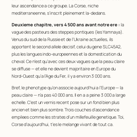
leur ascendance a ce groupe. La Corse, niche
mediterraneenne, s’inscrit pleinement la-dedans.
Deuxieme chapitre, vers 4 500 ans avant notre ere :
la
vague des pasteurs des steppes pontiques (les Yamnaya).
Venus du sud de la Russie et de l’Ukraine actuelles, ils
apportent le second allele decisif, celui du gene
SLC45A2
,
plus les langues indo-europeennes et la domestication du
cheval. Ce n’est qu’avec ces deux vagues que la peau claire
se diffuse — et elle ne devient majoritaire en Europe du
Nord-Ouest qu’a l’Age du Fer, il y a environ 3 000 ans.
Bref, le phenotype qu’on associe aujourd’hui a l’Europe — la
peau claire — n’a pas 40 000 ans. Il en a a peine 3 000 a large
echelle. C’est un vernis recent pose sur un fond bien plus
ancien et bien plus sombre. Trois couches d’ascendance
empilees comme les strates d’un millefeuille genetique. Toi,
Corse d’aujourd’hui, t’es le melange vivant de tout ca.