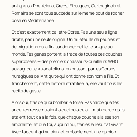
antique ou Pheniciens, Grecs, Etrusques, Carthaginois et
Romains se sont tous succede sur le meme bout de rocher
pose en Mediterranee.
Et c’est exactement ca, etre Corse. Pas une seule ligne
droite, pas une seule origine. Un millefeuille de peuples et
de migrations qui a fini par donner cette ile unique au
monde. Tes genes portent la trace de toutes ces couches
superposees — des premiers chasseurs-cueilleurs WHG
aux agriculteurs anatoliens, en passant par les Corses
nuragiques de l’Antiquite qui ont donne son nom a l’ile. Et
franchement, cette histoire stratifiee la, elle vaut tous les
recits de geste.
Alors oui, t’as de quoi bomber le torse. Pas parce que tes
ancetres ressemblaient a ceci ou a cela — mais parce qu’ils
etaient
tout ca a la fois
, que chaque couche a laisse son
empreinte, et que toi, aujourd’hui, t’en es le resultat vivant.
Avec l’accent qui va bien, et probablement une opinion