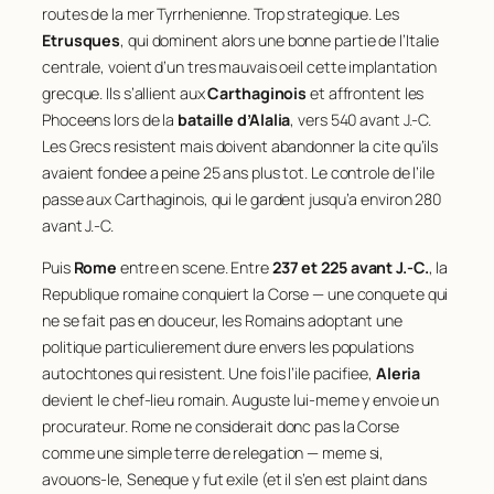
routes de la mer Tyrrhenienne. Trop strategique. Les
Etrusques
, qui dominent alors une bonne partie de l’Italie
centrale, voient d’un tres mauvais oeil cette implantation
grecque. Ils s’allient aux
Carthaginois
et affrontent les
Phoceens lors de la
bataille d’Alalia
, vers 540 avant J.-C.
Les Grecs resistent mais doivent abandonner la cite qu’ils
avaient fondee a peine 25 ans plus tot. Le controle de l’ile
passe aux Carthaginois, qui le gardent jusqu’a environ 280
avant J.-C.
Puis
Rome
entre en scene. Entre
237 et 225 avant J.-C.
, la
Republique romaine conquiert la Corse — une conquete qui
ne se fait pas en douceur, les Romains adoptant une
politique particulierement dure envers les populations
autochtones qui resistent. Une fois l’ile pacifiee,
Aleria
devient le chef-lieu romain. Auguste lui-meme y envoie un
procurateur. Rome ne considerait donc pas la Corse
comme une simple terre de relegation — meme si,
avouons-le, Seneque y fut exile (et il s’en est plaint dans