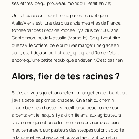
ses lettres, ce qui prouve au moins qu’il etait en vie).
Un fait saisissant pour finir ce panorama antique :
Alalia/Aleria est l’une des plus anciennes villes de France,
fondee par des Grecs de Phocee il y a plus de 2 500 ans.
Contemporaine de Massalia (Marseille). Ce qui veut dire
que ta ville cotiere, celle ou tu vas manger une glace en
aout, etait deja un port strategique quand Rome n’etait
encore qu’une petite republique en devenir. C’est pas rien.
Alors, fier de tes racines ?
Si t’es arrive jusqu’ici sans refermer l’onglet en te disant que
j’avais pete les plombs, chapeau. On a fait du chemin
ensemble : des chasseurs-cueilleurs a peau foncee qui
arpentaient le maquis il y a dix mille ans, aux agriculteurs
anatoliens qui ont pose les premieres graines du bassin
mediterraneen, aux pasteurs des steppes qui ont apporte
la langue et les chevaux, et puis ce fascinant carrefour