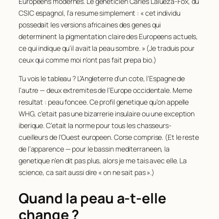
Europeens modernes. Le geneticien Carles Lalueza-Fox, du
CSIC espagnol, l’a resume simplement : « cet individu
possedait les versions africaines des genes qui
determinent la pigmentation claire des Europeens actuels,
ce qui indique qu’il avait la peau sombre. » (Je traduis pour
ceux qui comme moi n’ont pas fait prepa bio.)
Tu vois le tableau ? L’Angleterre d’un cote, l’Espagne de
l’autre — deux extremites de l’Europe occidentale. Meme
resultat : peau foncee. Ce profil genetique qu’on appelle
WHG, c’etait pas une bizarrerie insulaire ou une exception
iberique. C’etait la norme pour tous les chasseurs-
cueilleurs de l’Ouest europeen. Corse comprise. (Et le reste
de l’apparence — pour le bassin mediterraneen, la
genetique n’en dit pas plus, alors je me tais avec elle. La
science, ca sait aussi dire « on ne sait pas ».)
Quand la peau a-t-elle
change ?