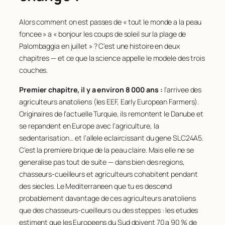
Alors comment on est passes de « tout le monde a la peau
foncee » a « bonjour les coups de soleil sur la plage de
Palombaggia en juillet » ? C’est une histoire en deux
chapitres — et ce que la science appelle le modele des trois
couches.
Premier chapitre, il y a environ 8 000 ans :
l’arrivee des
agriculteurs anatoliens (les EEF,
Early European Farmers
).
Originaires de l’actuelle Turquie, ils remontent le Danube et
se repandent en Europe avec l’agriculture, la
sedentarisation… et l’allele eclaircissant du gene
SLC24A5
.
C’est la premiere brique de la peau claire. Mais elle ne se
generalise pas tout de suite — dans bien des regions,
chasseurs-cueilleurs et agriculteurs cohabitent pendant
des siecles. Le Mediterraneen que tu es descend
probablement davantage de ces agriculteurs anatoliens
que des chasseurs-cueilleurs ou des steppes : les etudes
estiment que les Europeens du Sud doivent 70 a 90 % de