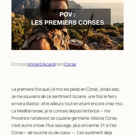
Écrit par
Vincent Aicardi
dans
Corse
La premiere fois que j’ai mis les pieds en Corse, j’etais ado.
Je me souviens de ce sentiment bizarre, une fois le ferry
arrive a Bastia : etre
ailleurs
tout en etant encore chez moi.
La Mediterranee, je la connais depuis l’enfance — ma
Provence natale est sa cousine germaine. Mais la Corse,
c’est autre chose. Plus sauvage, plus ancienne. Et si t’es
Corse — de souche ou de coeur —, t’as surement deja