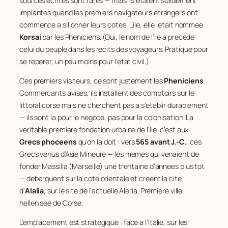
sources ecrites sont rares — mais ils etaient solidement
implantes quand les premiers navigateurs etrangers ont
commence a sillonner leurs cotes. L’ile, elle, etait nommee
Korsai
par les Pheniciens. (Oui, le nom de l’ile a precede
celui du peuple dans les recits des voyageurs. Pratique pour
se reperer, un peu moins pour l’etat civil.)
Ces premiers visiteurs, ce sont justement les
Pheniciens
.
Commercants avises, ils installent des comptoirs sur le
littoral corse mais ne cherchent pas a s’etablir durablement
— ils sont la pour le negoce, pas pour la colonisation. La
veritable premiere fondation urbaine de l’ile, c’est aux
Grecs phoceens
qu’on la doit : vers
565 avant J.-C.
, ces
Grecs venus d’Asie Mineure — les memes qui venaient de
fonder Massilia (Marseille) une trentaine d’annees plus tot
— debarquent sur la cote orientale et creent la cite
d’
Alalia
, sur le site de l’actuelle Aleria. Premiere ville
hellenisee de Corse.
L’emplacement est strategique : face a l’Italie, sur les