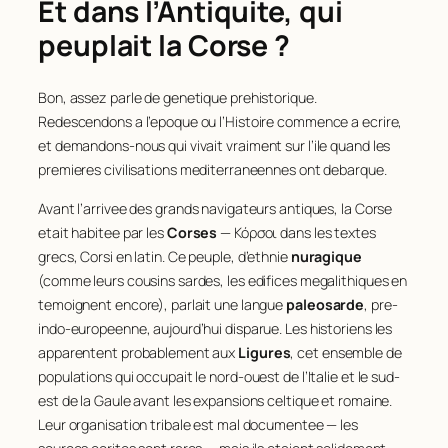
Et dans l’Antiquite, qui
peuplait la Corse ?
Bon, assez parle de genetique prehistorique.
Redescendons a l’epoque ou l’Histoire commence a ecrire,
et demandons-nous qui vivait
vraiment
sur l’ile quand les
premieres civilisations mediterraneennes ont debarque.
Avant l’arrivee des grands navigateurs antiques, la Corse
etait habitee par les
Corses
— Κόρσοι dans les textes
grecs,
Corsi
en latin. Ce peuple, d’ethnie
nuragique
(comme leurs cousins sardes, les edifices megalithiques en
temoignent encore), parlait une langue
paleosarde
, pre-
indo-europeenne, aujourd’hui disparue. Les historiens les
apparentent probablement aux
Ligures
, cet ensemble de
populations qui occupait le nord-ouest de l’Italie et le sud-
est de la Gaule avant les expansions celtique et romaine.
Leur organisation tribale est mal documentee — les