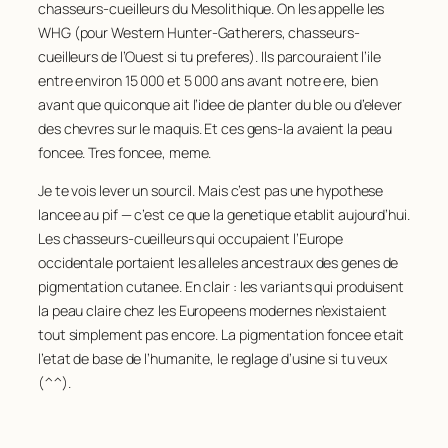
chasseurs-cueilleurs du Mesolithique. On les appelle les
WHG (pour
Western Hunter-Gatherers
, chasseurs-
cueilleurs de l’Ouest si tu preferes). Ils parcouraient l’ile
entre environ 15 000 et 5 000 ans avant notre ere, bien
avant que quiconque ait l’idee de planter du ble ou d’elever
des chevres sur le maquis. Et ces gens-la avaient la peau
foncee. Tres foncee, meme.
Je te vois lever un sourcil. Mais c’est pas une hypothese
lancee au pif — c’est ce que la genetique etablit aujourd’hui.
Les chasseurs-cueilleurs qui occupaient l’Europe
occidentale portaient les alleles
ancestraux
des genes de
pigmentation cutanee. En clair : les variants qui produisent
la peau claire chez les Europeens modernes n’existaient
tout simplement pas encore. La pigmentation foncee etait
l’etat de base de l’humanite, le reglage d’usine si tu veux
(^^).