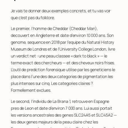
Je vais te donner deux exemples concrets, et tu vas voir
que c’est pas du folklore.
Le premier, l’homme de Cheddar (
Cheddar Man
),
decouvert en Angleterre et date d’environ 10 000 ans. Son
genome, sequence en 2018 par l’equipe du Natural History
Museum de Londres et de l’University College London, livre
un verdict net : une peau classee « dark to black » — le
terme exact des chercheurs — et des cheveux noirs frises.
L’outil de prediction forensique utilise par les geneticiens le
place dans l’une des deux categories de pigmentation les
plus intenses sur cinq. Les categories claires ?
Formellement exclues.
Le second, l’individu de La Brana 1, retrouve en Espagne
pres de Leon et date d’environ 7 000 ans. Lui aussi portait
les versions ancestrales des genes
SLC24A5
et
SLC45A2
—
les deux genes majeurs de la peau claire chez les