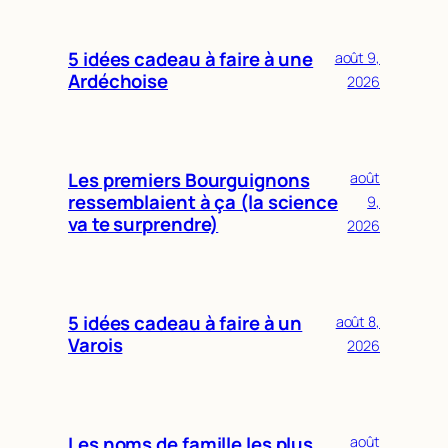
5 idées cadeau à faire à une
août 9,
Ardéchoise
2026
Les premiers Bourguignons
août
ressemblaient à ça (la science
9,
va te surprendre)
2026
5 idées cadeau à faire à un
août 8,
Varois
2026
Les noms de famille les plus
août