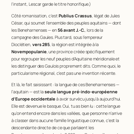
l’instant, Lescar garde le titre honorifique.)
Côté romanisation, c’est
Publius Crassus
, légat de Jules
César, qui soumet l’ensemble des peuples aquitains — dont
les Beneharnenses — en
56 avant J.-C.
, lors de la
campagne des Gaules. Plus tard, sous l’empereur
Dioclétien,
vers 285
, la région est intégrée à la
Novempopulanie
, une province créée spécifiquement
pour regrouper les neuf peuples d’Aquitaine méridionale et
les distinguer des Gaulois proprement dits. Comme quoi, le
particularisme régional, c’est pas une invention récente.
Et là, le fait saisissant : la langue de ces Beneharnenses —
l’aquitain — est la
seule langue pré-indo-européenne
d’Europe occidentale
à avoir survécu jusqu’à aujourd’hui.
Elle est devenue le basque. Oui, tu as bien lu : cette langue
qu’on entend encore dans les vallées, que personne n’arrive
à classer dans aucune famille linguistique connue, c’est la
descendante directe de ce que parlaient les