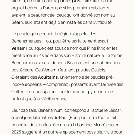
Alors là, on entre dans la partie qui va faire plaisir à ton
orgueil béarnais. Parce que si les premiers habitants
avaient la peau foncée, ceux qui ont donné son nom au
Béarn, eux, étaient déjà bien installés dans l’Antiquité.
Le peuple qui occupait la région s’appelait les
Beneharnenses — ou, pour être parfaitement exact,
Venami
, puisque c’est sous ce nom que Pline l’Ancien les
mentionne au Iᵉ siècle dans son
Histoire naturelle
. La forme
Beneharnensis, qui a donné « Béarn », est une latinisation
postérieure. Ces Venami n’étaient pas des Gaulois.
C’étaient des
Aquitains
, un ensemble de peuples pré-
indo-européens — comprenez : présents avant l’arrivée des
Celtes — qui occupaient tout le piémont pyrénéen, de
l’Atlantique à la Méditerranée.
Leur capitale, Beneharnum, correspond à l’actuelle Lescar,
à quelques kilomètres de Pau. (Bon, pour être tout à fait
honnête, des fouilles récentes à Labastide-Monréjeau en
2023 suggèrent un autre emplacement possible. Mais pour