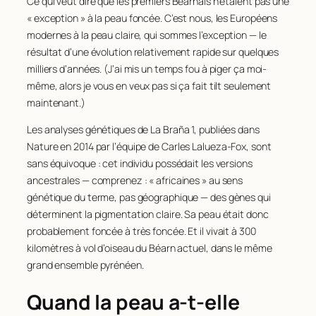
Ce qui veut dire que les premiers Béarnais n’étaient pas une
« exception » à la peau foncée. C’est nous, les Européens
modernes à la peau claire, qui sommes l’exception — le
résultat d’une évolution relativement rapide sur quelques
milliers d’années. (J’ai mis un temps fou à piger ça moi-
même, alors je vous en veux pas si ça fait tilt seulement
maintenant.)
Les analyses génétiques de La Braña 1, publiées dans
Nature
en 2014 par l’équipe de Carles Lalueza-Fox, sont
sans équivoque : cet individu possédait les versions
ancestrales — comprenez : « africaines » au sens
génétique du terme, pas géographique — des gènes qui
déterminent la pigmentation claire. Sa peau était donc
probablement foncée à très foncée. Et il vivait à 300
kilomètres à vol d’oiseau du Béarn actuel, dans le même
grand ensemble pyrénéen.
Quand la peau a-t-elle