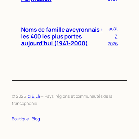
Noms de famille aveyronnais :
août
les 400 les plus portes
7,
aujourd’hui (1941-2000)
2026
© 2026
Ici & Là
— Pays, régions et communautés de la
francophonie
Boutique
·
Blog