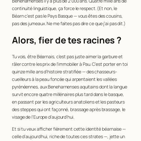
Beneharnenses il y a plus de 2 000 ans. Quatre mille ans de
continuité linguistique, ça force le respect. (Et non, le
Béarn c’est pas le Pays Basque — vous êtes des cousins,
pas des jumeaux. Ne me faites pas dire ce que j’ai pas dit.)
Alors, fier de tes racines ?
Tu vois, être Béarnais, c’est pas juste aimer la garbure et
râler contre les prix de l’immobilier à Pau. C’est porter en toi
quinze mille ans d’histoire stratifiée — des chasseurs-
cueilleurs à la peau foncée qui arpentaient les vallées
pyrénéennes, aux Beneharnenses aquitains dont la langue
survit encore quatre millénaires plus tard dans le basque,
en passant par les agriculteurs anatoliens et les pasteurs
des steppes qui ont façonné, brassage après brassage, le
visage de l’Europe d’aujourd’hui.
Et si tu veux afficher fièrement cette identité béarnaise —
celle d’aujourd’hui, riche de toutes ces strates —, jette un