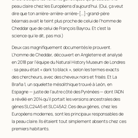
peau claire chez les Européens d’aujourd’hui. (Oui, ça veut
dire que ton arrière-arrière-arrière-[…]-grand-père
béarnais avait le teint plus proche de celui de l’homme de
Cheddar que de celui de François Bayrou. Et c’est la
science qui le dit, pas moi.)
Deux cas magnifiquement documentés le prouvent.
L’homme de Cheddar, découvert en Angleterre et analysé
en 2018 par l’équipe du Natural History Museum de Londres
: sa peau était « dark to black », selon les termes exacts
des chercheurs, avec des cheveux noirs et frisés. Et La
Braña 1, un squelette mésolithique trouvé à León, en
Espagne — juste de l’autre côté des Pyrénées — dont l’ADN
a révélé en 2014 qu’il portait les versions ancestrales des
gènes SLC24A5 et SLC45A2. Ces deux gènes, chez les
Européens modernes, sont les principaux responsables de
la peau claire. Ils étaient tout simplement absents chez ces
premiers habitants.