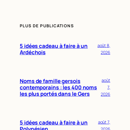
PLUS DE PUBLICATIONS
5 idées cadeau à faire à un
août 8,
Ardéchois
2026
Noms de famille gersois
août
contemporains : les 400 noms
7,
les plus portés dans le Gers
2026
5 idées cadeau à faire à un
août 7,
Polynésien
2026