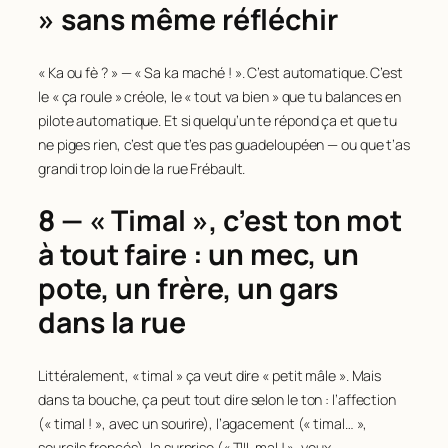
» sans même réfléchir
« Ka ou fè ? » — « Sa ka maché ! ». C’est automatique. C’est
le « ça roule » créole, le « tout va bien » que tu balances en
pilote automatique. Et si quelqu’un te répond ça et que tu
ne piges rien, c’est que t’es pas guadeloupéen — ou que t’as
grandi trop loin de la rue Frébault.
8 — « Timal », c’est ton mot
à tout faire : un mec, un
pote, un frère, un gars
dans la rue
Littéralement, « timal » ça veut dire « petit mâle ». Mais
dans ta bouche, ça peut tout dire selon le ton : l’affection
(« timal ! », avec un sourire), l’agacement (« timal… »,
sourcils froncés), la surprise (« TIII-mal ! », yeux