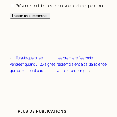
Prévenez-moi de tous les nouveaux articles par e-mail.
←
Tu sais que tu es
Les premiers Bearnais
Vendéen quand… | 23 signes
ressemblaient a ca (la science
qui ne trompent pas
va te surprendre)
→
PLUS DE PUBLICATIONS