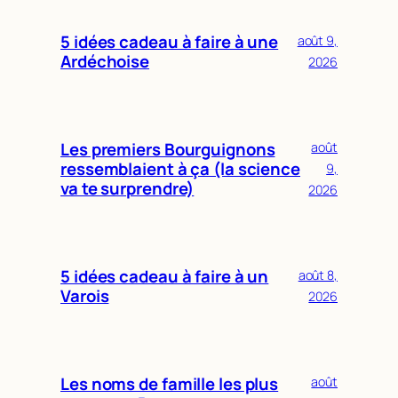
5 idées cadeau à faire à une
août 9,
Ardéchoise
2026
Les premiers Bourguignons
août
ressemblaient à ça (la science
9,
va te surprendre)
2026
5 idées cadeau à faire à un
août 8,
Varois
2026
Les noms de famille les plus
août