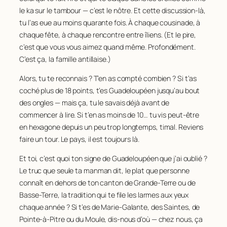
le ka sur le tambour — c’est le nôtre. Et cette discussion-là,
tu l’as eue au moins quarante fois. À chaque cousinade, à
chaque fête, à chaque rencontre entre îliens. (Et le pire,
c’est que vous vous aimez quand même. Profondément.
C’est ça, la famille antillaise.)
Alors, tu te reconnais ? T’en as compté combien ? Si t’as
coché plus de 18 points, t’es Guadeloupéen jusqu’au bout
des ongles — mais ça, tu le savais déjà avant de
commencer à lire. Si t’en as moins de 10… tu vis peut-être
en hexagone depuis un peu trop longtemps, timal. Reviens
faire un tour. Le pays, il est toujours là.
Et toi, c’est quoi ton signe de Guadeloupéen que j’ai oublié ?
Le truc que seule ta manman dit, le plat que personne
connaît en dehors de ton canton de Grande-Terre ou de
Basse-Terre, la tradition qui te file les larmes aux yeux
chaque année ? Si t’es de Marie-Galante, des Saintes, de
Pointe-à-Pitre ou du Moule, dis-nous d’où — chez nous, ça