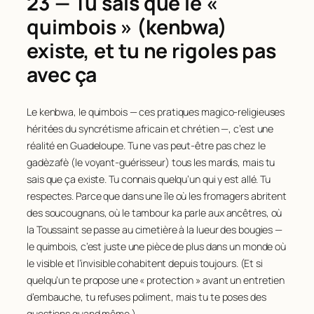
23 — Tu sais que le «
quimbois » (kenbwa)
existe, et tu ne rigoles pas
avec ça
Le kenbwa, le quimbois — ces pratiques magico-religieuses
héritées du syncrétisme africain et chrétien —, c’est une
réalité en Guadeloupe. Tu ne vas peut-être pas chez le
gadèzafè (le voyant-guérisseur) tous les mardis, mais tu
sais que ça existe. Tu connais quelqu’un qui y est allé. Tu
respectes. Parce que dans une île où les fromagers abritent
des soucougnans, où le tambour ka parle aux ancêtres, où
la Toussaint se passe au cimetière à la lueur des bougies —
le quimbois, c’est juste une pièce de plus dans un monde où
le visible et l’invisible cohabitent depuis toujours. (Et si
quelqu’un te propose une « protection » avant un entretien
d’embauche, tu refuses poliment, mais tu te poses des
questions quand même.)