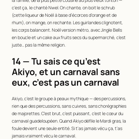
la famille, de la plus petite cousine au plus vieux tonton —
c’est ça, le chanté Nwel. On chante, on boit le schrub
(cette liqueur de Noël à base d’écorces d’orange et de
rhum), on mange, on rechante. Les guirlandes clignotent,
les corps balancent. Noël version métro, avec Jingle Bells
en boucle et un cake aux fruits secs du supermarché, c’est
juste… pas la même religion.
14 — Tu sais ce qu’est
Akiyo, et un carnaval sans
eux, c’est pas un carnaval
Akiyo, c’est le groupe à peaux mythique — des percussions,
rien que des percussions, sans cuivres, sans chorégraphies
de majorettes. C’est brut, c’est puissant, c’est le cœur du
carnaval guadeloupéen. Quand Akiyo défile le Mardi gras, la
foule devient une seule entité. Si t’as jamais vécu ça, t’as
jamais vraiment vécu le carnaval.