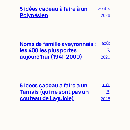
5 idées cadeau à faire à un
août 7,
Polynésien
2026
Noms de famille aveyronnais :
août
les 400 les plus portes
7,
aujourd’hui (1941-2000)
2026
5 idees cadeau a faire a un
août
Tarnais (qui ne sont pas un
6,
couteau de Laguiole)
2026