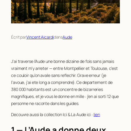
Écrit par
Vincent Aicardi
dans
Aude
J’ai traverse l’Aude une bonne dizaine de fois sans jamais
vraiment m’y arreter — entre Montpellier et Toulouse, c’est
ce couloir qu’on avale sans reflechir. Grave erreur (je
l’avoue, j’ai ete long a comprendre). Ce departement de
380 000 habitants est un concentre de bizarreries
magnifiques, et je vous le donne en mille : j’en ai sorti 12 que
personne ne raconte dans les guides.
Decouvre aussi la collection Ici & La Aude ici :
lien
1 — L’Aude a donne deux