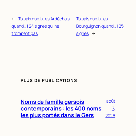
←
Tu sais que tu es Ardéchois
Tu sais que tu es
quand… | 24 signes qui ne
Bourguignon quand… | 25
trompent pas
signes
→
PLUS DE PUBLICATIONS
Noms de famille gersois
août
contemporains : les 400 noms
7,
les plus portés dans le Gers
2026