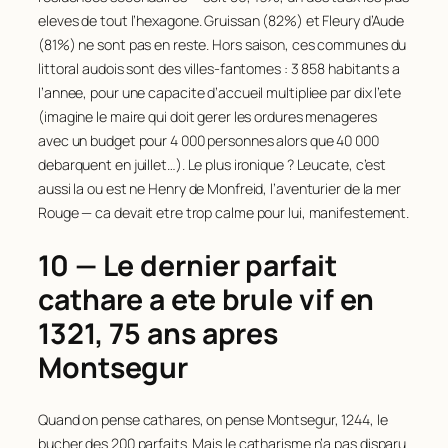
eleves de tout l’hexagone. Gruissan (82%) et Fleury d’Aude
(81%) ne sont pas en reste. Hors saison, ces communes du
littoral audois sont des villes-fantomes : 3 858 habitants a
l’annee, pour une capacite d’accueil multipliee par dix l’ete
(imagine le maire qui doit gerer les ordures menageres
avec un budget pour 4 000 personnes alors que 40 000
debarquent en juillet…). Le plus ironique ? Leucate, c’est
aussi la ou est ne Henry de Monfreid, l’aventurier de la mer
Rouge — ca devait etre trop calme pour lui, manifestement.
10 — Le dernier parfait
cathare a ete brule vif en
1321, 75 ans apres
Montsegur
Quand on pense cathares, on pense Montsegur, 1244, le
bucher des 200 parfaits. Mais le catharisme n’a
pas
disparu