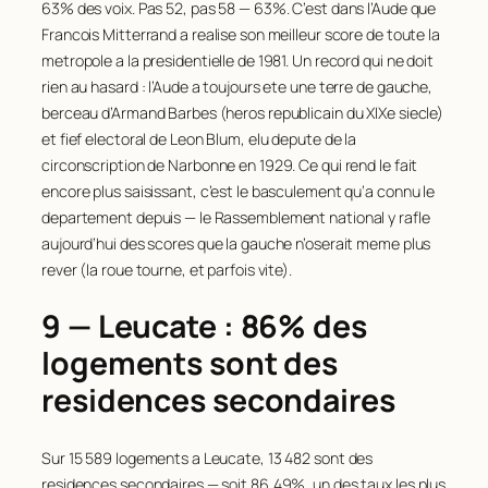
63% des voix. Pas 52, pas 58 — 63%. C’est dans l’Aude que
Francois Mitterrand a realise son meilleur score de toute la
metropole a la presidentielle de 1981. Un record qui ne doit
rien au hasard : l’Aude a toujours ete une terre de gauche,
berceau d’Armand Barbes (heros republicain du XIXe siecle)
et fief electoral de Leon Blum, elu depute de la
circonscription de Narbonne en 1929. Ce qui rend le fait
encore plus saisissant, c’est le basculement qu’a connu le
departement depuis — le Rassemblement national y rafle
aujourd’hui des scores que la gauche n’oserait meme plus
rever (la roue tourne, et parfois vite).
9 — Leucate : 86% des
logements sont des
residences secondaires
Sur 15 589 logements a Leucate, 13 482 sont des
residences secondaires — soit 86,49%, un des taux les plus