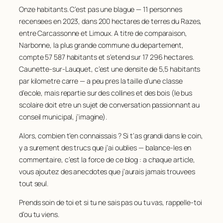
Onze habitants. C’est pas une blague — 11 personnes
recensees en 2023, dans 200 hectares de terres du Razes,
entre Carcassonne et Limoux. A titre de comparaison,
Narbonne, la plus grande commune du departement,
compte 57 587 habitants et s’etend sur 17 296 hectares.
Caunette-sur-Lauquet, c’est une densite de 5,5 habitants
par kilometre carre — a peu pres la taille d’une classe
d’ecole, mais repartie sur des collines et des bois (le bus
scolaire doit etre un sujet de conversation passionnant au
conseil municipal, j’imagine).
Alors, combien t’en connaissais ? Si t’as grandi dans le coin,
y a surement des trucs que j’ai oublies — balance-les en
commentaire, c’est la force de ce blog : a chaque article,
vous ajoutez des anecdotes que j’aurais jamais trouvees
tout seul.
Prends soin de toi et si tu ne sais pas ou tu vas, rappelle-toi
d’ou tu viens.