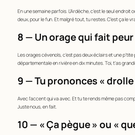
En une semaine parfois. L’Ardèche, c’est le seul endroit 
deux, pour le fun. Et malgré tout, tu restes. C’est ça le v
8 — Un orage qui fait peur 
Les orages cévenols, c’est pas deux éclairs et une p’tite pl
départementale en rivière en dix minutes. Toi, t’as grand
9 — Tu prononces « drolle 
Avec l’accent qui va avec. Et tu te rends même pas compt
Juste nous, en fait.
10 — « Ça pègue » ou « q