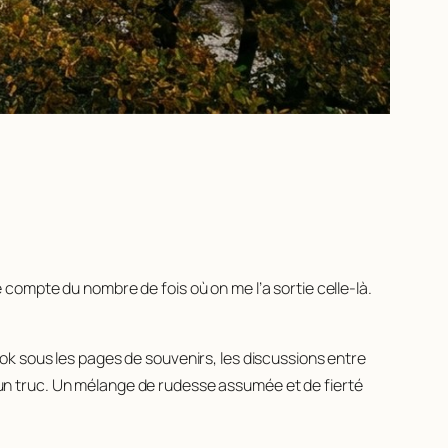
le compte du nombre de fois où on me l’a sortie celle-là.
k sous les pages de souvenirs, les discussions entre
 a un truc. Un mélange de rudesse assumée et de fierté