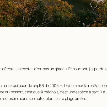
un gâteau. Je répète : c’est pas un gâteau. Et pourtant, j’ai perdu 
oui, ceux qui puent le phpBB de 2006 —, les commentaires Faceboo
ce qui ressort, c’est que l’Ardéchois, c’est une espèce à part. Y
rte où, même sans son autocollant sur la plage arrière.