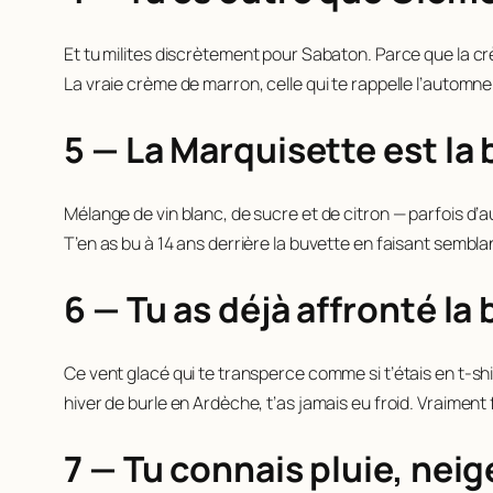
Et tu milites discrètement pour Sabaton. Parce que la crème
La vraie crème de marron, celle qui te rappelle l’automne 
5 — La Marquisette est la 
Mélange de vin blanc, de sucre et de citron — parfois d’a
T’en as bu à 14 ans derrière la buvette en faisant semblan
6 — Tu as déjà affronté la 
Ce vent glacé qui te transperce comme si t’étais en t-shi
hiver de burle en Ardèche, t’as jamais eu froid. Vraiment 
7 — Tu connais pluie, neig