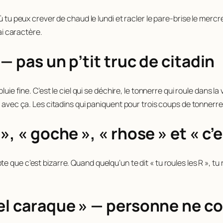
où tu peux crever de chaud le lundi et racler le pare-brise le merc
rai caractère.
— pas un p’tit truc de citadin
uie fine. C’est le ciel qui se déchire, le tonnerre qui roule dans la 
i avec ça. Les citadins qui paniquent pour trois coups de tonnerr
», « goche », « rhose » et « c’
e que c’est bizarre. Quand quelqu’un te dit « tu roules les R », 
uel caraque » — personne ne 