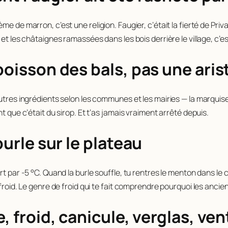
 de marron, c’est une religion. Faugier, c’était la fierté de Privas
et les châtaignes ramassées dans les bois derrière le village, c’e
boisson des bals, pas une aris
utres ingrédients selon les communes et les mairies — la marquisett
t que c’était du sirop. Et t’as jamais vraiment arrêté depuis.
burle sur le plateau
rt par -5 °C. Quand la burle souffle, tu rentres le menton dans le 
froid. Le genre de froid qui te fait comprendre pourquoi les ancie
e, froid, canicule, verglas, v