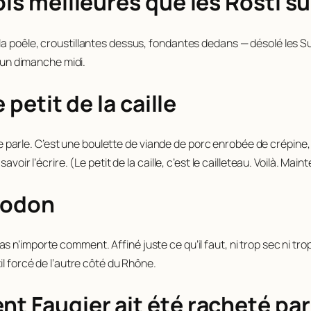
ois meilleures que les Rösti s
a poêle, croustillantes dessus, fondantes dedans — désolé les Sui
e un dimanche midi.
 petit de la caille
i je parle. C’est une boulette de viande de porc enrobée de crépine
oir l’écrire. (Le petit de la caille, c’est le cailleteau. Voilà. Main
icodon
n’importe comment. Affiné juste ce qu’il faut, ni trop sec ni trop 
il forcé de l’autre côté du Rhône.
nt Faugier ait été racheté pa