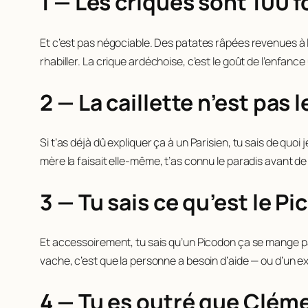
1 — Les criques sont 100 f
Et c’est pas négociable. Des patates râpées revenues à l
rhabiller. La crique ardéchoise, c’est le goût de l’enfanc
2 — La caillette n’est pas le
Si t’as déjà dû expliquer ça à un Parisien, tu sais de quo
mère la faisait elle-même, t’as connu le paradis avant de sav
3 — Tu sais ce qu’est le P
Et accessoirement, tu sais qu’un Picodon ça se mange pas 
vache, c’est que la personne a besoin d’aide — ou d’un ex
4 — Tu es outré que Cléme