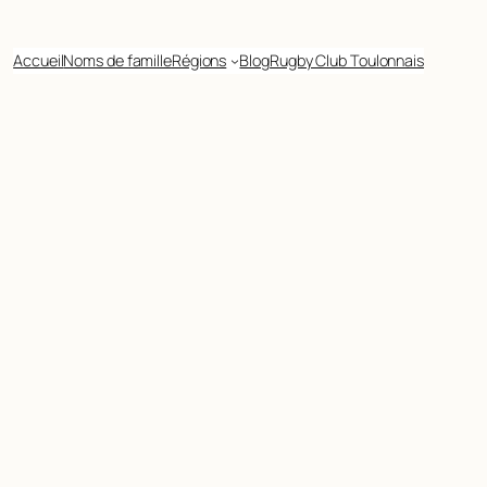
Accueil
Noms de famille
Régions
Blog
Rugby Club Toulonnais