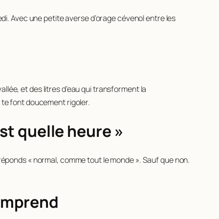
redi. Avec une petite averse d’orage cévenol entre les
vallée, et des litres d’eau qui transforment la
e te font doucement rigoler.
est quelle heure »
tu réponds « normal, comme tout le monde ». Sauf que non.
comprend