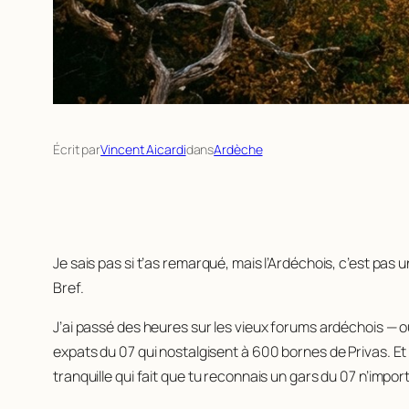
Écrit par
Vincent Aicardi
dans
Ardèche
Je sais pas si t’as remarqué, mais l’Ardéchois, c’est pas 
Bref.
J’ai passé des heures sur les vieux forums ardéchois — 
expats du 07 qui nostalgisent à 600 bornes de Privas. Et 
tranquille qui fait que tu reconnais un gars du 07 n’impo