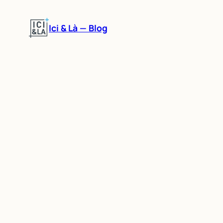
Aller
au
Ici & Là — Blog
contenu