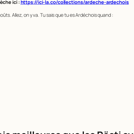
èche ici :
https://ici-la.co/collections/ardeche-ardechois
oûts. Allez, on y va. Tu sais que tu es Ardéchois quand :