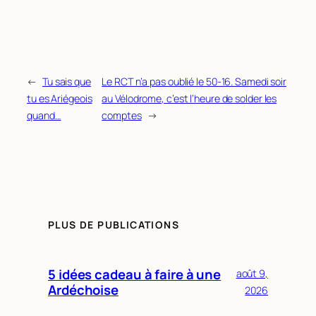
←
Tu sais que
Le RCT n’a pas oublié le 50-16. Samedi soir
tu es Ariégeois
au Vélodrome, c’est l’heure de solder les
quand…
comptes
→
PLUS DE PUBLICATIONS
5 idées cadeau à faire à une
août 9,
Ardéchoise
2026