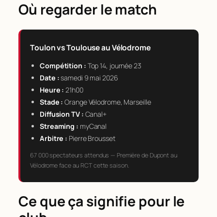
Où regarder le match
Toulon vs Toulouse au Vélodrome
Compétition :
Top 14, journée 23
Date :
samedi 9 mai 2026
Heure :
21h00
Stade :
Orange Vélodrome, Marseille
Diffusion TV :
Canal+
Streaming :
myCanal
Arbitre :
Pierre Brousset
67 000 spectateurs attendus — Première de Dupont au
Vélodrome face au RCT cette saison.
Ce que ça signifie pour le