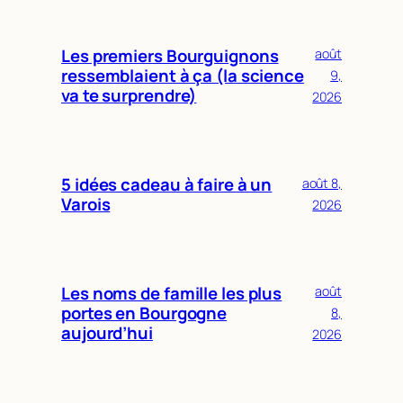
Les premiers Bourguignons
août
ressemblaient à ça (la science
9,
va te surprendre)
2026
5 idées cadeau à faire à un
août 8,
Varois
2026
Les noms de famille les plus
août
portes en Bourgogne
8,
aujourd’hui
2026