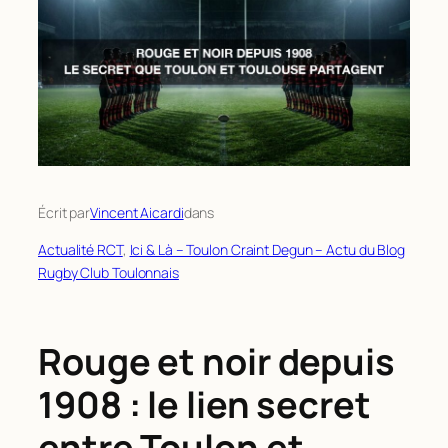
Écrit par
Vincent Aicardi
dans
Actualité RCT
, 
Ici & Là – Toulon Craint Degun – Actu du Blog
Rugby Club Toulonnais
Rouge et noir depuis
1908 : le lien secret
entre Toulon et