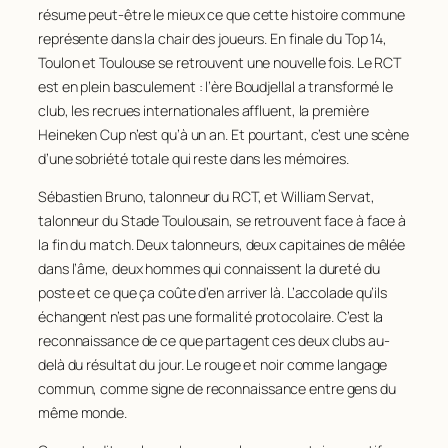
résume peut-être le mieux ce que cette histoire commune
représente dans la chair des joueurs. En finale du Top 14,
Toulon et Toulouse se retrouvent une nouvelle fois. Le RCT
est en plein basculement : l’ère Boudjellal a transformé le
club, les recrues internationales affluent, la première
Heineken Cup n’est qu’à un an. Et pourtant, c’est une scène
d’une sobriété totale qui reste dans les mémoires.
Sébastien Bruno, talonneur du RCT, et William Servat,
talonneur du Stade Toulousain, se retrouvent face à face à
la fin du match. Deux talonneurs, deux capitaines de mêlée
dans l’âme, deux hommes qui connaissent la dureté du
poste et ce que ça coûte d’en arriver là. L’accolade qu’ils
échangent n’est pas une formalité protocolaire. C’est la
reconnaissance de ce que partagent ces deux clubs au-
delà du résultat du jour. Le rouge et noir comme langage
commun, comme signe de reconnaissance entre gens du
même monde.