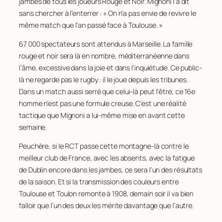
jambes de tous les joueurs Rouge et Noir. Mignoni l’a dit
sans chercher à l’enterrer : « On n’a pas envie de revivre le
même match que l’an passé face à Toulouse. »
67 000 spectateurs sont attendus à Marseille. La famille
rouge et noir sera là en nombre, méditerranéenne dans
l’âme, excessive dans la joie et dans l’inquiétude. Ce public-
là ne regarde pas le rugby : il le joue depuis les tribunes.
Dans un match aussi serré que celui-là peut l’être, ce 16e
homme n’est pas une formule creuse. C’est une réalité
tactique que Mignoni a lui-même mise en avant cette
semaine.
Peuchère, si le RCT passe cette montagne-là contre le
meilleur club de France, avec les absents, avec la fatigue
de Dublin encore dans les jambes, ce sera l’un des résultats
de la saison. Et si la transmission des couleurs entre
Toulouse et Toulon remonte à 1908, demain soir il va bien
falloir que l’un des deux les mérite davantage que l’autre.