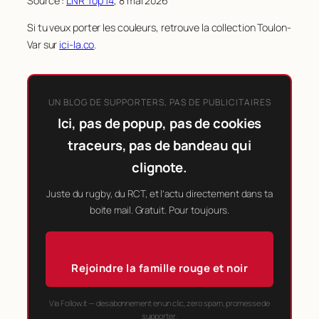
Source :
LNR Top 14
, 8 mai 2026
Si tu veux porter les couleurs, retrouve la collection Toulon-
Var sur
ici-la.co
.
UN BLOG DE SUPPORTERS, PAS DE PUBLICITAIRES
Ici, pas de popup, pas de cookies
traceurs, pas de bandeau qui
clignote.
Juste du rugby, du RCT, et l’actu directement dans ta
boite mail. Gratuit. Pour toujours.
Rejoindre la famille rouge et noir
Via Follow.it — desabonnement en un clic, zero spam, promesse de
supporter.