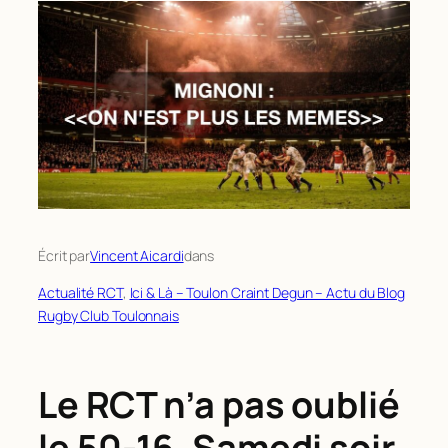
Écrit par
Vincent Aicardi
dans
Actualité RCT
, 
Ici & Là – Toulon Craint Degun – Actu du Blog
Rugby Club Toulonnais
Le RCT n’a pas oublié
le 50-16. Samedi soir