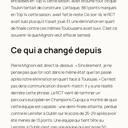
encaissés en Top 14 cette saison, avait étouffé tout ce que
Toulon tentait de construire. L’attaque, 861 points marqués
en Top 14 cette saison, avait fait le reste. Ce soir-là, le RCT
avait subi plus qu’il n’avait joué. Et une élimination en quart
de finale contre ces mêmes Toulousains avait suivi. C’est ce
souvenir-là que Mignoni veut effacer samedi.
Ce qui a changé depuis
Pierre Mignoni est direct là-dessus : « Sincèrement, je ne
pense pas que l’on soit dans le même état que l’an passé
après notre élimination en quart face à Toulouse. » Ce n’est
pas de la communication d’avant-match. Il y a une réalité
derrière cette phrase. Le RCT vient de terminer un
parcours européen en Champions Cup qui a montré de quoi
cette équipe est capable : une demi-finale atteinte, perdue
contre le Leinster à Dublin sur le score de 25-29 après avoir
été menés de 13 points. Une équipe qui tient tête au
Leinster à Dublin n’est pas une équipe qui encaisse 50