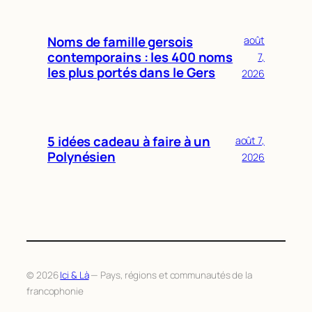
Noms de famille gersois
août
contemporains : les 400 noms
7,
les plus portés dans le Gers
2026
5 idées cadeau à faire à un
août 7,
Polynésien
2026
© 2026
Ici & Là
— Pays, régions et communautés de la
francophonie