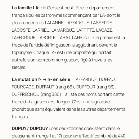
La famille LA-
: le Gers est peut-être le département
28
LABORDE
116
français où les patronymes commençant par
LA-
sont le
29
LAPORTE
114
plus concentrés. LALANNE, LAFFARGUE, LASSERRE,
30
LABAT
113
LACOSTE, LARRIEU, LAMARQUE, LAFFITTE, LACAZE,
LAFFORGUE, LAPORTE, LABAT, LAFFONT… Ce préfixe est la
31
LAFFONT
110
trace de l’article défini gascon
la
agglutinant devant le
32
FAURE
108
toponyme. Chaque LA- est une propriété qui portait
autrefois un nom commun gascon, figé à travers les
33
BARRERE
105
siècles.
34
BERGES
103
La mutation
f-
→
h-
en série
: LAFFARGUE, DUFFAU,
35
BONNET
102
FOURCADE, DUFFAUT (rang 66), DUFFOUR (rang 93),
36
RIVIERE
102
DUFFRECHOU (rang 386) : la liste des noms portant cette
trace du
h-
gascon est longue. C’est une signature
37
BARBE
101
phonétique sans équivalent dans les autres départements
38
DUCASSE
100
français.
39
LAPEYRE
99
DUPUY / DUPOUY
: ces deux formes coexistent dans le
40
LANNES
98
classement (rangs 1 et 17) pour un effectif combiné de 440