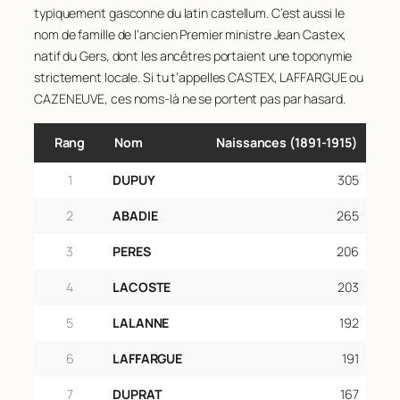
typiquement gasconne du latin
castellum
. C’est aussi le
nom de famille de l’ancien Premier ministre Jean Castex,
natif du Gers, dont les ancêtres portaient une toponymie
strictement locale. Si tu t’appelles CASTEX, LAFFARGUE ou
CAZENEUVE, ces noms-là ne se portent pas par hasard.
Rang
Nom
Naissances (1891‑1915)
1
DUPUY
305
2
ABADIE
265
3
PERES
206
4
LACOSTE
203
5
LALANNE
192
6
LAFFARGUE
191
7
DUPRAT
167