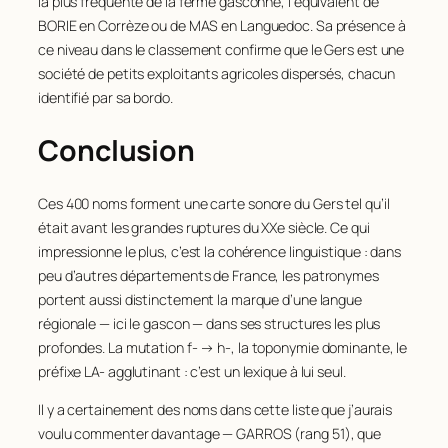
la plus fréquente de la ferme gasconne, l’équivalent de
55
LAGARDE
79
BORIE en Corrèze ou de MAS en Languedoc. Sa présence à
ce niveau dans le classement confirme que le Gers est une
56
LAMOTHE
78
société de petits exploitants agricoles dispersés, chacun
57
VIGNAUX
78
identifié par sa
bordo
.
58
MARTIN
76
Conclusion
59
BAURENS
75
60
LABORIE
75
Ces 400 noms forment une carte sonore du Gers tel qu’il
61
LARTIGUE
74
était avant les grandes ruptures du XXe siècle. Ce qui
impressionne le plus, c’est la cohérence linguistique : dans
62
SENAC
74
peu d’autres départements de France, les patronymes
63
BAYLAC
73
portent aussi distinctement la marque d’une langue
64
DARTIGUES
69
régionale — ici le gascon — dans ses structures les plus
profondes. La mutation
f-
→
h-
, la toponymie dominante, le
65
SABATHIER
69
préfixe
LA-
agglutinant : c’est un lexique à lui seul.
66
DUFFAUT
68
Il y a certainement des noms dans cette liste que j’aurais
67
IDRAC
65
voulu commenter davantage — GARROS (rang 51), que