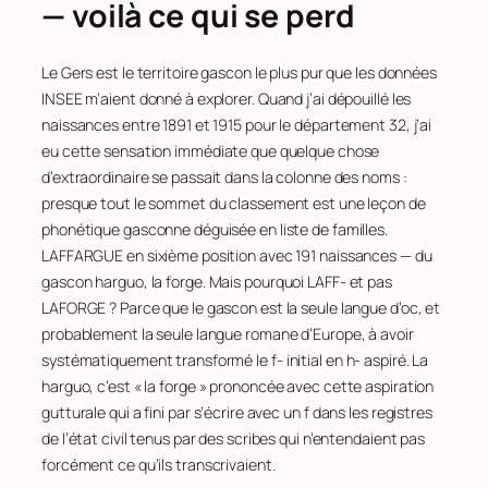
— voilà ce qui se perd
Le Gers est le territoire gascon le plus pur que les données
INSEE m’aient donné à explorer. Quand j’ai dépouillé les
naissances entre 1891 et 1915 pour le département 32, j’ai
eu cette sensation immédiate que quelque chose
d’extraordinaire se passait dans la colonne des noms :
presque tout le sommet du classement est une leçon de
phonétique gasconne déguisée en liste de familles.
LAFFARGUE en sixième position avec 191 naissances — du
gascon
harguo
, la forge. Mais pourquoi LAFF- et pas
LAFORGE ? Parce que le gascon est la seule langue d’oc, et
probablement la seule langue romane d’Europe, à avoir
systématiquement transformé le
f-
initial en
h-
aspiré.
La
harguo
, c’est « la forge » prononcée avec cette aspiration
gutturale qui a fini par s’écrire avec un
f
dans les registres
de l’état civil tenus par des scribes qui n’entendaient pas
forcément ce qu’ils transcrivaient.