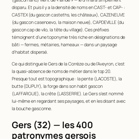
disparu. Et puis il y a la densité de noms en
CAST-
et
CAP-
:
CASTEX (du gascon
casteths
, les châteaux), CAZENEUVE
(du gascon
casenoevo
, la maison neuve), CAPDEVILLE (du
gascon
cap de vilo
, la tête du village). Ces préfixes
témoignent d’une toponymie très riche en désignations de
bâti — fermes, métairies, hameaux — dans un paysage
d’habitat dispersé.
Ce qui distingue le Gers de la Corrèze ou de l’Aveyron, c’est
la quasi-absence de noms de métier dans le top 20.
Presque tout est topographique : la pente (LACOSTE), la
butte (DUPUY), la forge dans son habit gascon
(LAFFARGUE), la crête (LASSERRE). Le Gers s’est nommé
lui-même en regardant ses paysages, et en les disant avec
la bouche gasconne.
Gers (32) — les 400
patronymes gersois