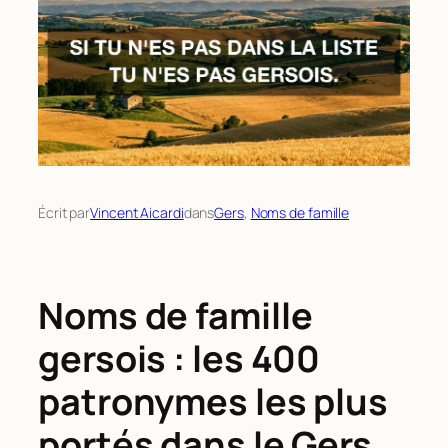
Écrit par
Vincent Aicardi
dans
Gers
, 
Noms de famille
Noms de famille
gersois : les 400
patronymes les plus
portés dans le Gers