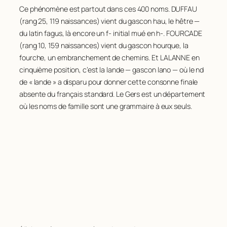
Ce phénomène est partout dans ces 400 noms. DUFFAU
(rang 25, 119 naissances) vient du gascon
hau
, le hêtre —
du latin
fagus
, là encore un
f-
initial mué en
h-
. FOURCADE
(rang 10, 159 naissances) vient du gascon
hourque
, la
fourche, un embranchement de chemins. Et LALANNE en
cinquième position, c’est la lande — gascon
lano
— où le
nd
de « lande » a disparu pour donner cette consonne finale
absente du français standard. Le Gers est un département
où les noms de famille sont une grammaire à eux seuls.