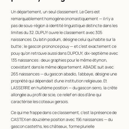
Un département, un seul classement. Le Gers est
remarquablement homogène onomastiquement — il n’y a
pas de sous-région à identité linguistique distincte dans les
limites du 32. DUPUY ouvre le classement avec 305
naissances. Du latin
podium
, désigne celui qui habite sur la
butte ; le gascon prononce
pouy
— et c’est exactement ce
pouy
qu’on retrouve aussi dans DUPOUY, dix-septième avec
135 naissances : deux graphies pour le même étymon,
coexistant dans le même département. ABADIE suit avec
265 naissances — du gascon
abadio
, l’abbaye, désigne une
propriété qui dépendait d’une institution religieuse. Et
LASSERRE en huitième position — du gascon
serro
, la crête
allongée au profil de scie, ce relief en dos d’âne qui
caractérise les coteaux gersois.
Ce qui me frappe dans ce classement, c’est la présence de
CASTEX en douzième position avec 156 naissances — du
gascon
casteths
, les châteaux, forme plurielle