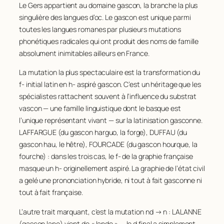
Le Gers appartient au domaine gascon, la branche la plus
singulière des langues d’oc. Le gascon est unique parmi
toutes les langues romanes par plusieurs mutations
phonétiques radicales qui ont produit des noms de famille
absolument inimitables ailleurs en France.
La mutation la plus spectaculaire est la transformation du
f-
initial latin en
h-
aspiré gascon. C’est un héritage que les
spécialistes rattachent souvent à l’influence du substrat
vascon — une famille linguistique dont le basque est
l’unique représentant vivant — sur la latinisation gasconne.
LAFFARGUE (du gascon
harguo
, la forge), DUFFAU (du
gascon
hau
, le hêtre), FOURCADE (du gascon
hourque
, la
fourche) : dans les trois cas, le
f-
de la graphie française
masque un
h-
originellement aspiré. La graphie de l’état civil
a gelé une prononciation hybride, ni tout à fait gasconne ni
tout à fait française.
L’autre trait marquant, c’est la mutation
nd
→
n
: LALANNE
(gascon
lano
) vient de « lande » — le
d
final a simplement