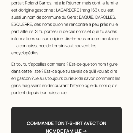
68
CAZES
63
portait Roland Garros, né à la Réunion mais dont la famille
est d’origine gasconne ; LAGARDERE (rang 163), qui est
69
NOGUES
63
aussi un nom de commune du Gers ; BAQUIE, DAROLLES,
70
CASTAY
61
ESQUERRE, des noms qu’on ne rencontre à peu près nulle
71
DAROLLES
61
part ailleurs. Si tu portes un de ces noms et que tu as des
informations sur son origine, dis-le-nous en commentaires
72
DUBARRY
60
— la connaissance de terrain vaut souvent les
73
AURENSAN
59
encyclopédies.
74
CAPDEVILLE
59
Et toi, tu t’appelles comment ? Est-ce que ton nom figure
75
DUMONT
59
dans cette liste ? Est-ce que tu savais ce qu’il voulait dire
en gascon ? Je suis toujours curieux de savoir comment les
76
REY
59
gens réagissent en découvrant l’étymologie du nom qu’ils
77
ROQUES
59
portent depuis leur naissance.
78
DARIES
58
79
DELAS
58
80
DUBOSC
58
COMMANDE TON T-SHIRT AVEC TON
81
FONTAN
58
NOM DE FAMILLE →