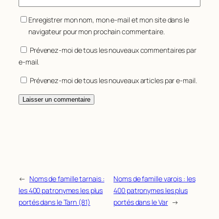
123
LASCOMBES
45
Enregistrer mon nom, mon e-mail et mon site dans le
124
SALLES
45
navigateur pour mon prochain commentaire.
125
SARRADE
45
Prévenez-moi de tous les nouveaux commentaires par
e-mail.
126
DESPAX
44
127
GARBAY
44
Prévenez-moi de tous les nouveaux articles par e-mail.
128
DESBARATS
43
129
BERNES
42
130
CAPERAN
42
131
DARROUX
42
132
DUTREY
42
133
LABATUT
42
←
Noms de famille tarnais :
Noms de famille varois : les
les 400 patronymes les plus
400 patronymes les plus
134
LOUBENS
42
portés dans le Tarn (81)
portés dans le Var
→
135
MEILHAN
42