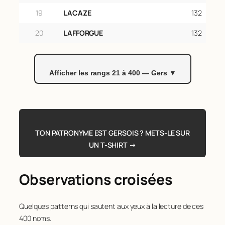
19
LACAZE
132
20
LAFFORGUE
132
Afficher les rangs 21 à 400 — Gers ▼
Rang
Nom
Naissances
21
SAINT-MARTIN
132
TON PATRONYME EST GERSOIS ? METS-LE SUR
22
BORDES
131
UN T-SHIRT →
23
FAGET
126
24
DUCOS
121
Observations croisées
25
DUFFAU
119
Quelques patterns qui sautent aux yeux à la lecture de ces
26
PUJOS
119
400 noms.
27
CASTERA
116