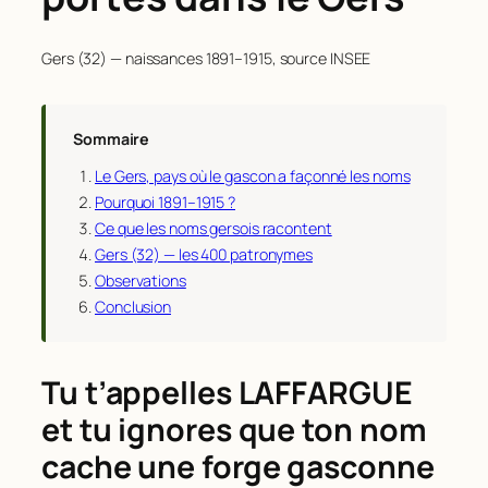
Gers (32) — naissances 1891–1915, source INSEE
Sommaire
Le Gers, pays où le gascon a façonné les noms
Pourquoi 1891–1915 ?
Ce que les noms gersois racontent
Gers (32) — les 400 patronymes
Observations
Conclusion
Tu t’appelles LAFFARGUE
et tu ignores que ton nom
cache une forge gasconne