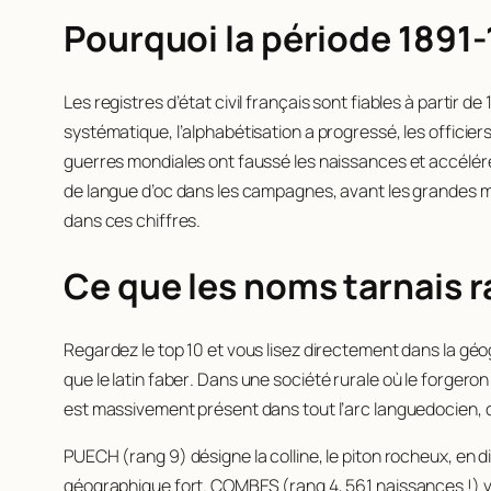
Pourquoi la période 1891-
Les registres d’état civil français sont fiables à partir 
systématique, l’alphabétisation a progressé, les officiers
guerres mondiales ont faussé les naissances et accéléré l
de langue d’oc dans les campagnes, avant les grandes mig
dans ces chiffres.
Ce que les noms tarnais 
Regardez le top 10 et vous lisez directement dans la géo
que le latin
faber
. Dans une société rurale où le forgeron é
est massivement présent dans tout l’arc languedocien, du
PUECH (rang 9) désigne la colline, le piton rocheux, en 
géographique fort. COMBES (rang 4, 561 naissances !) 