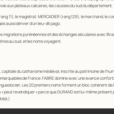
voie aux plateaux calcaires, les causses du sud du département.
(rang 11), le magistrat. MERCADIER (rang 129), le marchand, le c
is aussi dériver d’un lieu-dit
pago
.
es migrations pyrénéennes et des échanges séculaires avec l’Arag
mètres au sud, et les noms voyagent.
ale, capitale du catharisme médiéval, inscrite au patrimoine de l
remarquables de France. FABRE domine avec une avance conforta
languedocien. Les 20 premiers noms forment un bloc cohérent de
« peut revendiquer » parce que DURAND est lui-même présent part
Midi.)