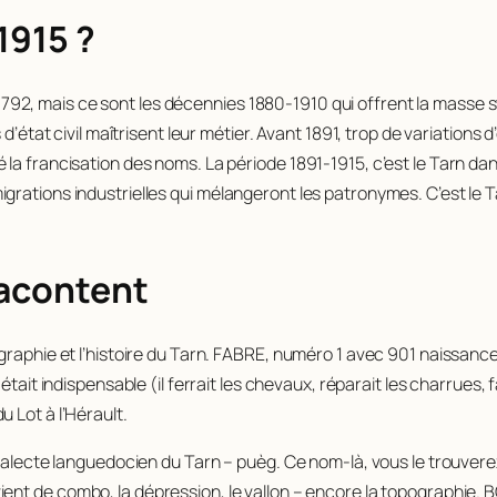
1915 ?
de 1792, mais ce sont les décennies 1880-1910 qui offrent la masse 
 d’état civil maîtrisent leur métier. Avant 1891, trop de variation
a francisation des noms. La période 1891-1915, c’est le Tarn dans 
rations industrielles qui mélangeront les patronymes. C’est le Ta
racontent
graphie et l’histoire du Tarn. FABRE, numéro 1 avec 901 naissances
tait indispensable (il ferrait les chevaux, réparait les charrues, fa
 Lot à l’Hérault.
dialecte languedocien du Tarn –
puèg
. Ce nom-là, vous le trouver
vient de
combo
, la dépression, le vallon – encore la topographie.