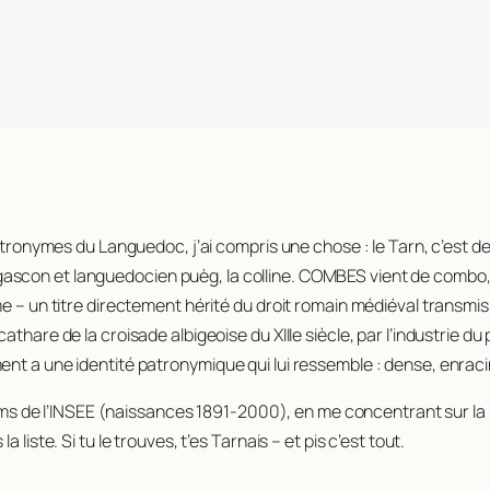
tronymes du Languedoc, j’ai compris une chose : le Tarn, c’est de la
gascon et languedocien
puèg
, la colline. COMBES vient de
combo
e – un titre directement hérité du droit romain médiéval transmis 
hare de la croisade albigeoise du XIIIe siècle, par l’industrie du pa
ent a une identité patronymique qui lui ressemble : dense, enrac
 noms de l’INSEE (naissances 1891-2000), en me concentrant sur la 
liste. Si tu le trouves, t’es Tarnais – et pis c’est tout.