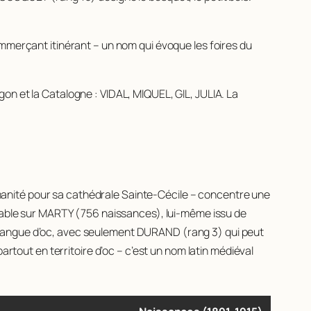
ommerçant itinérant – un nom qui évoque les foires du
on et la Catalogne : VIDAL, MIQUEL, GIL, JULIA. La
’humanité pour sa cathédrale Sainte-Cécile – concentre une
ble sur MARTY (756 naissances), lui-même issu de
 langue d’oc, avec seulement DURAND (rang 3) qui peut
out en territoire d’oc – c’est un nom latin médiéval