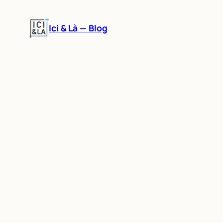
Aller
au
Ici & Là — Blog
contenu