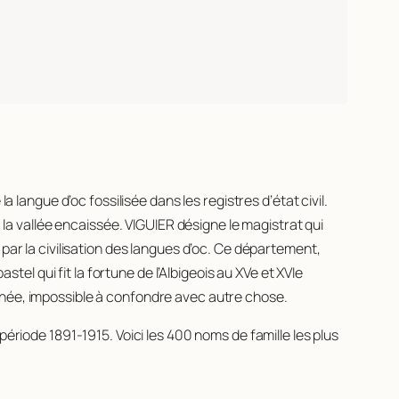
 langue d’oc fossilisée dans les registres d’état civil.
, la vallée encaissée. VIGUIER désigne le magistrat qui
par la civilisation des langues d’oc. Ce département,
stel qui fit la fortune de l’Albigeois au XVe et XVIe
inée, impossible à confondre avec autre chose.
période 1891-1915. Voici les 400 noms de famille les plus