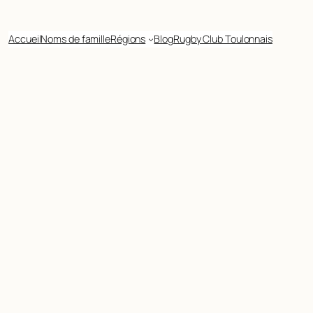
Accueil
Noms de famille
Régions
Blog
Rugby Club Toulonnais