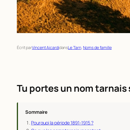
Écrit par
Vincent Aicardi
dans
Le Tarn
, 
Noms de famille
Tu portes un nom tarnais sa
Sommaire
Pourquoi la période 1891-1915 ?