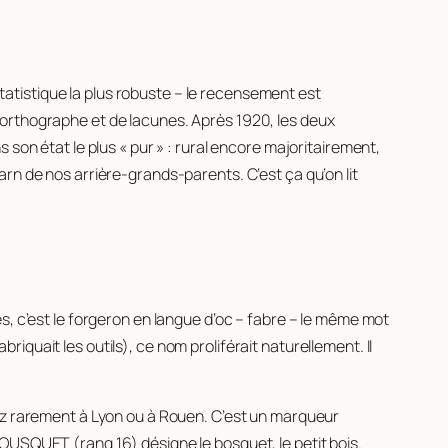
statistique la plus robuste – le recensement est
s d’orthographe et de lacunes. Après 1920, les deux
son état le plus « pur » : rural encore majoritairement,
rn de nos arrière-grands-parents. C’est ça qu’on lit
, c’est le forgeron en langue d’oc –
fabre
– le même mot
briquait les outils), ce nom proliférait naturellement. Il
ez rarement à Lyon ou à Rouen. C’est un marqueur
 BOUSQUET (rang 16) désigne le bosquet, le petit bois.