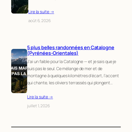
Lire la suite →
août 6, 2026
5 plus belles randonnées en Catalogne
(Pyrénées-Orientales)
J’ai un faible pour la Catalogne — et je sais que je
suis pas le seul. Ce mélange de mer et de
montagne à quelques kilomètres d’écart, l’accent
qui chante, les oliviers terrassés qui plongent…
Lire la suite →
juillet 1, 2026