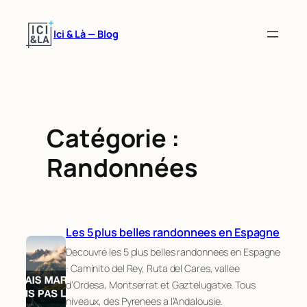
Aller
au
Ici & Là — Blog
contenu
Catégorie :
Randonnées
Les 5 plus belles randonnees en Espagne
Decouvre les 5 plus belles randonnees en Espagne
: Caminito del Rey, Ruta del Cares, vallee
d’Ordesa, Montserrat et Gaztelugatxe. Tous
niveaux, des Pyrenees a l’Andalousie.