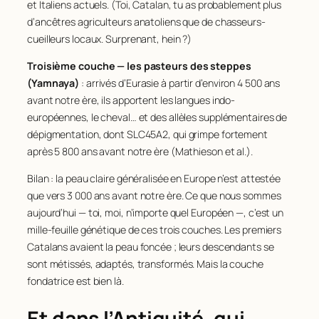
et Italiens actuels. (Toi, Catalan, tu as probablement plus
d’ancêtres agriculteurs anatoliens que de chasseurs-
cueilleurs locaux. Surprenant, hein ?)
Troisième couche — les pasteurs des steppes
(Yamnaya)
: arrivés d’Eurasie à partir d’environ 4 500 ans
avant notre ère, ils apportent les langues indo-
européennes, le cheval… et des allèles supplémentaires de
dépigmentation, dont SLC45A2, qui grimpe fortement
après 5 800 ans avant notre ère (Mathieson et al.).
Bilan : la peau claire généralisée en Europe n’est attestée
que vers 3 000 ans avant notre ère. Ce que nous sommes
aujourd’hui — toi, moi, n’importe quel Européen —, c’est un
mille-feuille génétique de ces trois couches. Les premiers
Catalans avaient la peau foncée ; leurs descendants se
sont métissés, adaptés, transformés. Mais la couche
fondatrice est bien là.
Et dans l’Antiquité, qui