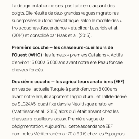
La dépigmentation ne s’est pas faite en claquant des
doigts. Elle résulte de deux grandes vagues migratoires
superposées au fond mésolithique, selon le modèle des «
trois couches d’ascendance » établi par Lazaridis et al.
(2014) et consolidé par Haak et al. (2015).
Première couche — les chasseurs-cueilleurs de
l’Ouest (WHG)
: les fameux « premiers Catalans ». Actifs
d’environ 15 000 à 5 000 ans avant notre ère. Peau foncée,
cheveux foncés.
Deuxième couche — les agriculteurs anatoliens (EEF)
:
arrivés de l’actuelle Turquie à partir d’environ 8 000 ans
avant notre ère, ils apportent l’agriculture… et l’allèle dérivé
de SLC24A5, quasi fixé dans le Néolithique anatolien
(Mathieson et al., 2015) alors qu’il était absent chez les
chasseurs-cueilleurs locaux. Première vague de
dépigmentation. Aujourd’hui, cette ascendance EEF
domine les Méditerranéens : 70 à 90 % chez les Espagnols