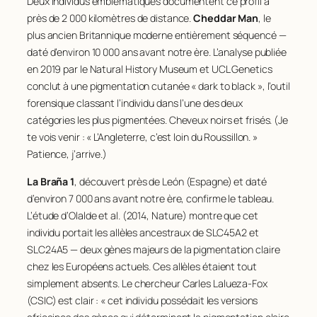
Deux individus emblématiques documentent ce profil à
près de 2 000 kilomètres de distance.
Cheddar Man
, le
plus ancien Britannique moderne entièrement séquencé —
daté d’environ 10 000 ans avant notre ère. L’analyse publiée
en 2019 par le Natural History Museum et UCL Genetics
conclut à une pigmentation cutanée « dark to black », l’outil
forensique classant l’individu dans l’une des deux
catégories les plus pigmentées. Cheveux noirs et frisés. (Je
te vois venir : « L’Angleterre, c’est loin du Roussillon. »
Patience, j’arrive.)
La Braña 1
, découvert près de León (Espagne) et daté
d’environ 7 000 ans avant notre ère, confirme le tableau.
L’étude d’Olalde et al. (2014,
Nature
) montre que cet
individu portait les allèles ancestraux de SLC45A2 et
SLC24A5 — deux gènes majeurs de la pigmentation claire
chez les Européens actuels. Ces allèles étaient tout
simplement absents. Le chercheur Carles Lalueza-Fox
(CSIC) est clair : « cet individu possédait les versions