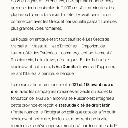
Sous les vignes et les champs, une capitale antique ibéro-
grecque dort depuis plus de 2 000 ans. À cinq minutes des
plages où tu mets ta serviette l’été, il y avait une cité qui
commerçait avec les Grecs et par laquelle passait l’une des
plus grandes voies romaines.
Le Roussillon antique était tout sauf isolé. Les Grecs de
Marseille — Massalia — et d’Empúries — Emporion, de
l’autre côté des Pyrénées — commerçaient activement à
Ruscino : vin, huile d’olive, céramiques. Et dès la fin du IIᵉ
siècle avant notre ère, la
Via Domitia
traversait l’oppidum,
reliant l’Italie à la péninsule Ibérique.
La romanisation commence entre
121 et 118 avant notre
ère
, avec les campagnes romaines en Gaule du Sud et la
fondation de la Gaule Narbonnaise. Ruscino est intégrée à
cette province et reçoit le
statut de cité de droit latin
.
(Petite nuance : si l’intégration politique date de la fin du IIᵉ
siècle avant notre ère, les fouilles montrent que la ville
romaine ne se développe vraiment qu’à partir du milieu du Iᵉʳ