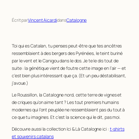
Écrit par
Vincent Aicardi
dans
Catalogne
Toi qui es Catalan, tu penses peut-être que tes ancêtres
ressemblaient à des bergers des Pyrénées, le teint buriné
par le vent et le Canigou dans le dos. Je te le dis tout de
suite : la génétique vient de foutre cette image en l’air — et
c’est bien plus intéressant que ça. (Et un peu déstabilisant,
j’avoue.)
Le Roussillon, la Catalogne nord, cette terre de vignes et
de criques qu’on aime tant ? Les tout premiers humains
modernes qui l’ont peuplée ne ressemblaient pas du tout à
ce que tu imagines. Et c’est la science qui le dit, pas moi.
Découvre aussi la collection Ici & Là Catalogne ici :
t-shirts
et souvenirs catalans