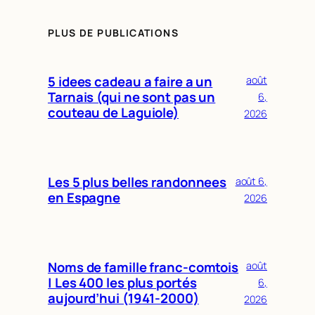
PLUS DE PUBLICATIONS
5 idees cadeau a faire a un
août
Tarnais (qui ne sont pas un
6,
couteau de Laguiole)
2026
Les 5 plus belles randonnees
août 6,
en Espagne
2026
Noms de famille franc-comtois
août
| Les 400 les plus portés
6,
aujourd’hui (1941-2000)
2026