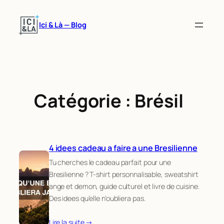
Aller
au
Ici & Là — Blog
contenu
Catégorie :
Brésil
4 idees cadeau a faire a une Bresilienne
Tu cherches le cadeau parfait pour une
Bresilienne ? T-shirt personnalisable, sweatshirt
ange et demon, guide culturel et livre de cuisine.
Des idees qu’elle n’oubliera pas.
Lire la suite →