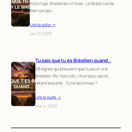
mots tupi, Brasilia en 41 mois… Le Brésil cache
bien son jeu.
Lire la suite →
juin 21, 2026
Tu sais que tu es Brésilien quand…
28 signes qui prouvent que tu es un vrai
Brésilien. Riz-haricots, churrasco sacré,
retard assumé… Tu te reconnais ?
Lire la suite →
mai 14, 2026