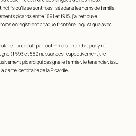
ctifs qu’ils se sont fossilisés dans les noms de famille.
ents picards entre 1891 et 1915, j’ai retrouvé
es noms enregistrent chaque frontière linguistique avec
pulaire qui circule partout — mais un anthroponyme
i règne (1 593 et 862 naissances respectivement), le
ivement picard qui désigne le fermier, le tenancier, issu
a carte identitaire de la Picardie.