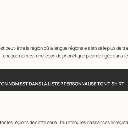
est peut-être la région où la langue régionale a laissé le plus d
haque nom est une leçon de phonétique picarde figée dans l’état 
TON NOM EST DANS LA LISTE ? PERSONNALISE TON T-SHIRT 
es les régions de cette série. J’ai retenu les naissances enregistr