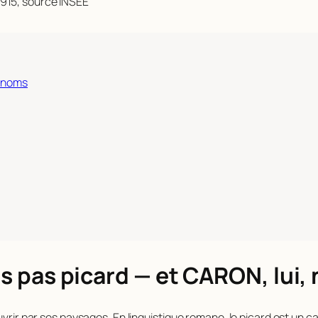
915, source INSEE
s noms
’es pas picard — et CARON, lui,
vrir par ses paysages. En linguistique romane, le picard est un cas