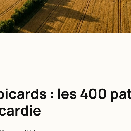
picards : les 400 p
icardie