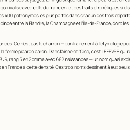
ivalise avec celle du francien, et des traits phonétiques si distin
les 400 patronymes les plus portés dans chacun des trois départem
 coincé entre la Flandre, la Champagne et l’Île-de-France, dont l
nces. Ce n’est pas le charron — contrairement à l’étymologie po
r la forme picarde
caron
. Dans l’Aisne et l’Oise, c’est LEFEVRE qu
ASSEUR, rang 5 en Somme avec 682 naissances — un nom quasi exclus
rs en France à cette densité. Ces trois noms dessinent à eux seuls l