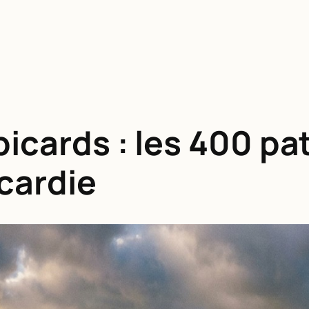
picards : les 400 p
icardie