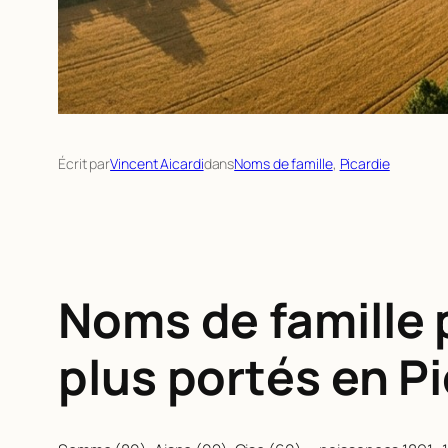
Écrit par
Vincent Aicardi
dans
Noms de famille
, 
Picardie
Noms de famille 
plus portés en P