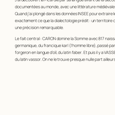
documentées au monde, avec une littérature médiévale qui r
Quand j’ai plongé dans les données INSEE pour extraire 
exactement ce que la dialectologie prédit : un territoire
une précision remarquable.
Le fait central : CARON domine la Somme avec 817 naissa
germanique, du francique
karl
(l’homme libre), passé pa
forgeron en langue d’oïl, du latin
faber
. Et puis il y a V
du latin
vassor
. On ne le trouve presque nulle part ailleu