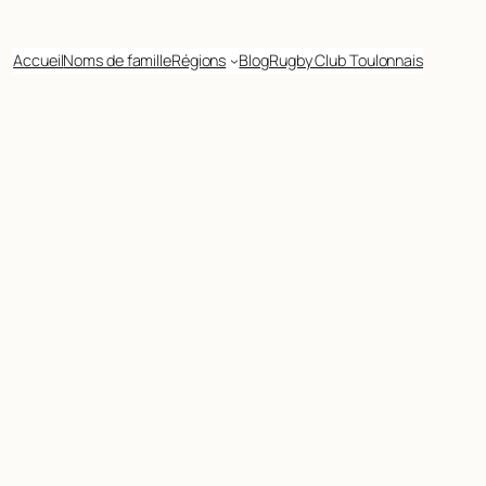
Accueil
Noms de famille
Régions
Blog
Rugby Club Toulonnais