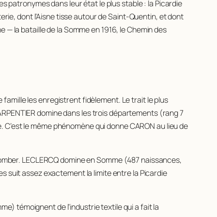
s patronymes dans leur état le plus stable : la Picardie
erie, dont l’Aisne tisse autour de Saint-Quentin, et dont
e — la bataille de la Somme en 1916, le Chemin des
famille les enregistrent fidèlement. Le trait le plus
CARPENTIER domine dans les trois départements (rang 7
re. C’est le même phénomène qui donne CARON au lieu de
ssé tomber. LECLERCQ domine en Somme (487 naissances,
s suit assez exactement la limite entre la Picardie
 témoignent de l’industrie textile qui a fait la