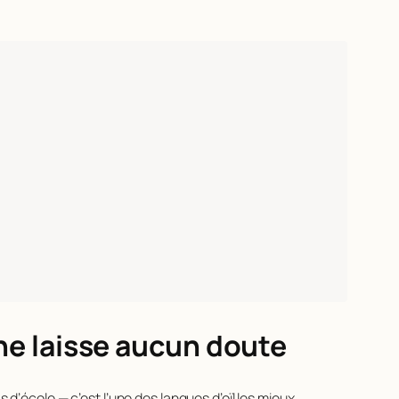
 ne laisse aucun doute
 d’école — c’est l’une des langues d’oïl les mieux