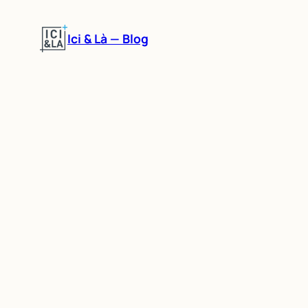
Aller
au
Ici & Là — Blog
contenu