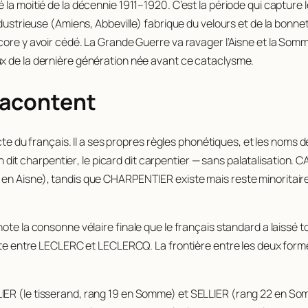
la moitié de la décennie 1911–1920. C’est la période qui capture le
dustrieuse (Amiens, Abbeville) fabrique du velours et de la bonnet
core y avoir cédé. La Grande Guerre va ravager l’Aisne et la Somm
ux de la dernière génération née avant ce cataclysme.
racontent
cte du français. Il a ses propres règles phonétiques, et les noms de 
n dit
charpentier
, le picard dit
carpentier
— sans palatalisation. 
 en Aisne), tandis que CHARPENTIER existe mais reste minoritai
l note la consonne vélaire finale que le français standard a lai
site entre LECLERC et LECLERCQ. La frontière entre les deux forme
R (le tisserand, rang 19 en Somme) et SELLIER (rang 22 en Somme)