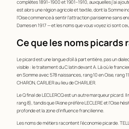
complètes 1891–1900 et 1901–1910, auxquelles j’ai ajouté 
est alors une région agricole et textile, dont la Somme in
l’Oise commence à sentir l’attraction parisienne sans en
Dames en 1917 — et les noms que vous voyez ici sont ce
Ce que les noms picards 
Le picard est une langue d’oïl à part entière, pas un diale
visible : le traitement du C latin devant A. Là où le francie
en Somme avec 578 naissances, rang 10 en Oise, rang 11
CHARON, CARLIER au lieu de CHARLIER.
Le Q final de LECLERCQ est un autre marqueur picard. I
rang 8), tandis que l’Aisne préfère LECLERE et l’Oise hé
profonde et la zone d’influence francilienne.
Les noms de métiers racontent l’économie picarde. TELLIE