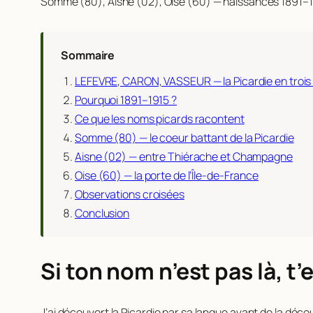
Somme (80), Aisne (02), Oise (60) — naissances 1891–1
Sommaire
LEFEVRE, CARON, VASSEUR — la Picardie en troi
Pourquoi 1891–1915 ?
Ce que les noms picards racontent
Somme (80) — le coeur battant de la Picardie
Aisne (02) — entre Thiérache et Champagne
Oise (60) — la porte de l’Île-de-France
Observations croisées
Conclusion
Si ton nom n’est pas là, t
J’ai découvert la Picardie par sa langue avant de la décou