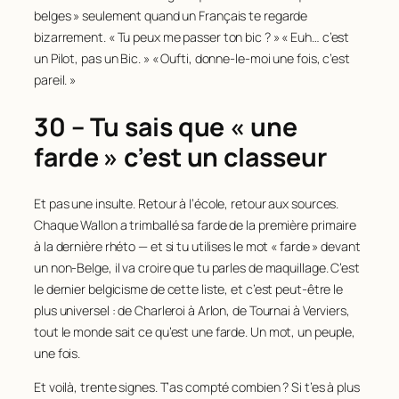
belges » seulement quand un Français te regarde
bizarrement. « Tu peux me passer ton bic ? » « Euh… c’est
un Pilot, pas un Bic. » « Oufti, donne-le-moi une fois, c’est
pareil. »
30 – Tu sais que « une
farde » c’est un classeur
Et pas une insulte. Retour à l’école, retour aux sources.
Chaque Wallon a trimballé sa farde de la première primaire
à la dernière rhéto — et si tu utilises le mot « farde » devant
un non-Belge, il va croire que tu parles de maquillage. C’est
le dernier belgicisme de cette liste, et c’est peut-être le
plus universel : de Charleroi à Arlon, de Tournai à Verviers,
tout le monde sait ce qu’est une farde. Un mot, un peuple,
une fois.
Et voilà, trente signes. T’as compté combien ? Si t’es à plus