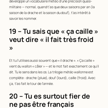
développé un vocabulaire météo d’une précision quasi-
militaire — normal, quand t’as que deux saisons par an (la
saison de la drache et la saison du douf), t’as intérêt à
savoir les nommer.
19 – Tu sais que « ça caille »
veut dire « il fait très froid
»
Et tu l’utilises aussi souvent que « il drache ». « Ça caille »
vient du wallon « cåler » — et le mot fait exactement ce qu’il
dit. Tu le sens dans les os. La trilogie météo wallonne est
complète : drache (pluie), douf (lourd), caille (froid). Avec
ça, t’as fait le tour de l’année.
20 – Tu es surtout fier de
ne pas être français