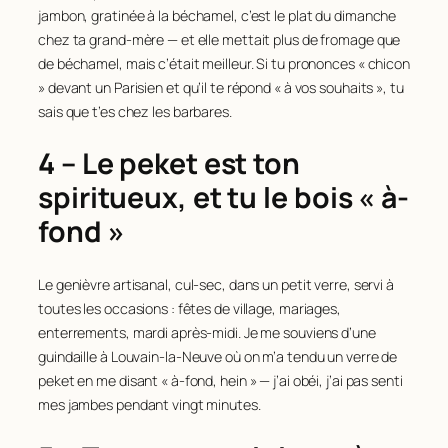
jambon, gratinée à la béchamel, c’est le plat du dimanche
chez ta grand-mère — et elle mettait plus de fromage que
de béchamel, mais c’était meilleur. Si tu prononces « chicon
» devant un Parisien et qu’il te répond « à vos souhaits », tu
sais que t’es chez les barbares.
4 – Le peket est ton
spiritueux, et tu le bois « à-
fond »
Le genièvre artisanal, cul-sec, dans un petit verre, servi à
toutes les occasions : fêtes de village, mariages,
enterrements, mardi après-midi. Je me souviens d’une
guindaille à Louvain-la-Neuve où on m’a tendu un verre de
peket en me disant « à-fond, hein » — j’ai obéi, j’ai pas senti
mes jambes pendant vingt minutes.