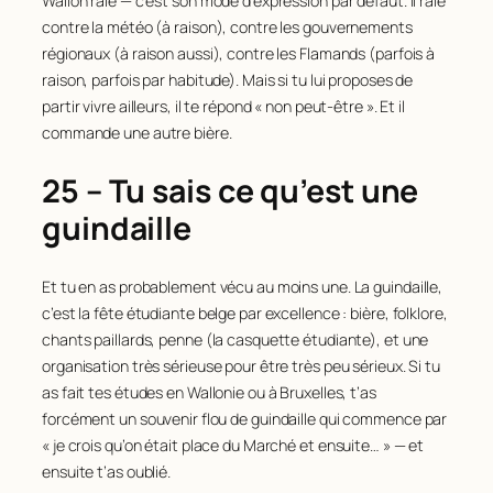
Wallon râle — c’est son mode d’expression par défaut. Il râle
contre la météo (à raison), contre les gouvernements
régionaux (à raison aussi), contre les Flamands (parfois à
raison, parfois par habitude). Mais si tu lui proposes de
partir vivre ailleurs, il te répond « non peut-être ». Et il
commande une autre bière.
25 – Tu sais ce qu’est une
guindaille
Et tu en as probablement vécu au moins une. La guindaille,
c’est la fête étudiante belge par excellence : bière, folklore,
chants paillards, penne (la casquette étudiante), et une
organisation très sérieuse pour être très peu sérieux. Si tu
as fait tes études en Wallonie ou à Bruxelles, t’as
forcément un souvenir flou de guindaille qui commence par
« je crois qu’on était place du Marché et ensuite… » — et
ensuite t’as oublié.