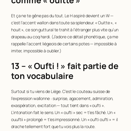
comme « ouitte »
Et ça ne te gêne pas du tout. Le H aspiré devient un W —
c’est l’accent wallon dans toute sa splendeur. « Ouitte », «
houit », ce son guttural te trahit à l’étranger plus vite qu’un
drapeau au coq hardi. (J’adore ce détail phonétique, ça me
rappelle l’accent liégeois de certains potes — impossible à
imiter, impossible à oublier.)
13 – « Oufti ! » fait partie de
ton vocabulaire
Surtout si tu viens de Liège. C’est le couteau suisse de
l’expression wallonne : surprise, agacement, admiration,
exaspération, excitation — tout tient dans « oufti ».
L’intonation fait le sens. Un « oufti » sec = t’es fâché. Un «
ouuftii » prolongé = t’es impressionné. Un « oufti oufti » = il
drache tellement fort que tu vois plus la route.