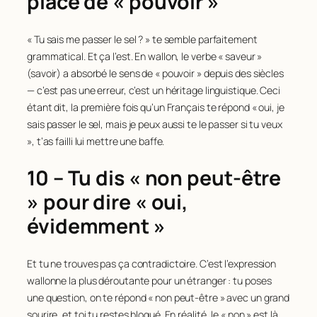
place de « pouvoir »
« Tu sais me passer le sel ? » te semble parfaitement
grammatical. Et ça l’est. En wallon, le verbe « saveur »
(savoir) a absorbé le sens de « pouvoir » depuis des siècles
— c’est pas une erreur, c’est un héritage linguistique. Ceci
étant dit, la première fois qu’un Français te répond « oui, je
sais passer le sel, mais je peux aussi te le passer si tu veux
», t’as failli lui mettre une baffe.
10 – Tu dis « non peut-être
» pour dire « oui,
évidemment »
Et tu ne trouves pas ça contradictoire. C’est l’expression
wallonne la plus déroutante pour un étranger : tu poses
une question, on te répond « non peut-être » avec un grand
sourire, et toi tu restes bloqué. En réalité, le « non » est là