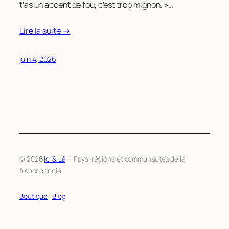
t’as un accent de fou, c’est trop mignon. »…
Lire la suite →
juin 4, 2026
© 2026
Ici & Là
— Pays, régions et communautés de la
francophonie
Boutique
·
Blog