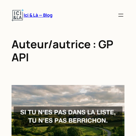
Aller
au
Ici & Là — Blog
contenu
Auteur/autrice :
GP
API