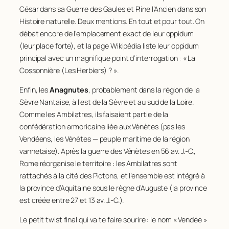
César dans sa
Guerre des Gaules
et Pline l’Ancien dans son
Histoire naturelle
. Deux mentions. En tout et pour tout. On
débat encore de l’emplacement exact de leur oppidum
(leur place forte), et la page Wikipédia liste leur oppidum
principal avec un magnifique point d’interrogation : « La
Cossonnière (Les Herbiers) ? ».
Enfin, les
Anagnutes
, probablement dans la région de la
Sèvre Nantaise, à l’est de la Sèvre et au sud de la Loire.
Comme les Ambilatres, ils faisaient partie de la
confédération armoricaine liée aux Vénètes (pas les
Vendéens, les Vénètes — peuple maritime de la région
vannetaise). Après la guerre des Vénètes en 56 av. J.-C.,
Rome réorganise le territoire : les Ambilatres sont
rattachés à la cité des Pictons, et l’ensemble est intégré à
la province d’Aquitaine sous le règne d’Auguste (la province
est créée entre 27 et 13 av. J.-C.).
Le petit twist final qui va te faire sourire : le nom « Vendée »