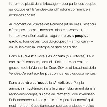
terre — ou plutôt dans le bocage — pour parler des peuples
qui occupaient la Vendée quand l’histoire commence à
écrire des choses.
Au moment de l’arrivée des Romains (et de Jules César qui
n’était pas encore le mec des salades en sachet), le
territoire vendéen était partagé entre
trois peuples
gaulois
. Tous celtes, tous du groupe dit « armoricain » —
oui, le lien avec la Bretagne ne date pas d’hier.
Dans le
sud-est
, tu avais les
Pictons
(ou Pictaves). Leur
capitale ? Lemonum, l’actuelle Poitiers. Ils couvraient
grosso modo la Vienne, les Deux-Sèvres et le sud-est de la
Vendée. Ce sont eux les plus connus, les plus documentés.
Dans le
centre et l’ouest
, les
Ambilatres
. Peuple
armoricain mystérieux, installé vraisemblablement dans la
région des Mauges, du pays de Retz et du coeur vendéen.
Et là, accroche-toi : ce peuple est si peu documenté qu’il
n’est mentionné que dans
deux
sources antiques — Jules