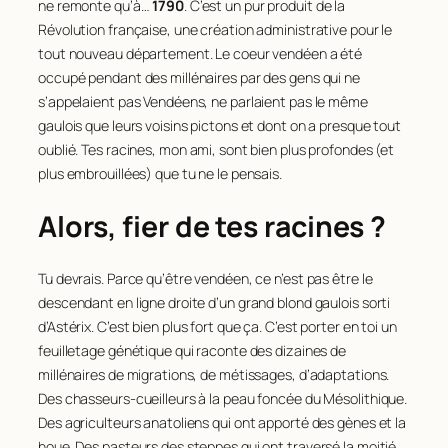
ne remonte qu’à…
1790
. C’est un pur produit de la
Révolution française, une création administrative pour le
tout nouveau département. Le coeur vendéen a été
occupé pendant des millénaires par des gens qui ne
s’appelaient pas Vendéens, ne parlaient pas le même
gaulois que leurs voisins pictons et dont on a presque tout
oublié. Tes racines, mon ami, sont bien plus profondes (et
plus embrouillées) que tu ne le pensais.
Alors, fier de tes racines ?
Tu devrais. Parce qu’être vendéen, ce n’est pas être le
descendant en ligne droite d’un grand blond gaulois sorti
d’Astérix. C’est bien plus fort que ça. C’est porter en toi un
feuilletage génétique qui raconte des dizaines de
millénaires de migrations, de métissages, d’adaptations.
Des chasseurs-cueilleurs à la peau foncée du Mésolithique.
Des agriculteurs anatoliens qui ont apporté des gènes et la
houe. Des pasteurs des steppes qui ont traversé la moitié