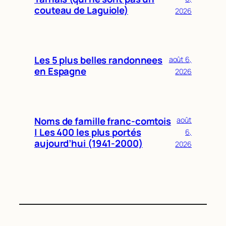
couteau de Laguiole)
2026
Les 5 plus belles randonnees
août 6,
en Espagne
2026
Noms de famille franc-comtois
août
| Les 400 les plus portés
6,
aujourd’hui (1941-2000)
2026