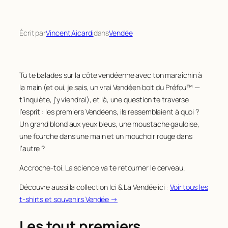
Écrit par
Vincent Aicardi
dans
Vendée
Tu te balades sur la côte vendéenne avec ton maraîchin à
la main (et oui, je sais, un vrai Vendéen boit du Préfou™ —
t’inquiète, j’y viendrai), et là, une question te traverse
l’esprit :
les premiers Vendéens, ils ressemblaient à quoi ?
Un grand blond aux yeux bleus, une moustache gauloise,
une fourche dans une main et un mouchoir rouge dans
l’autre ?
Accroche-toi. La science va te retourner le cerveau.
Découvre aussi la collection Ici & Là Vendée ici :
Voir tous les
t-shirts et souvenirs Vendée →
Les tout premiers