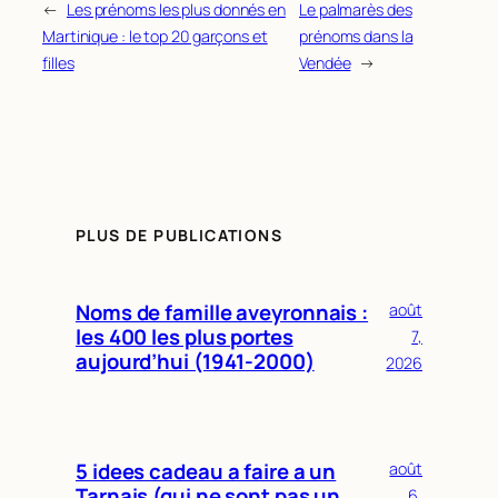
←
Les prénoms les plus donnés en
Le palmarès des
Martinique : le top 20 garçons et
prénoms dans la
filles
Vendée
→
PLUS DE PUBLICATIONS
Noms de famille aveyronnais :
août
les 400 les plus portes
7,
aujourd’hui (1941-2000)
2026
5 idees cadeau a faire a un
août
Tarnais (qui ne sont pas un
6,