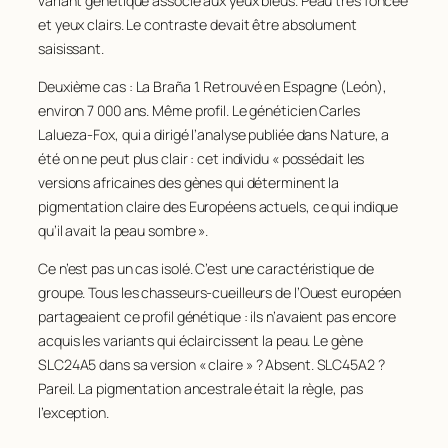
variant génétique associé aux yeux bleus. Peau très foncée
et yeux clairs. Le contraste devait être absolument
saisissant.
Deuxième cas : La Braña 1. Retrouvé en Espagne (León),
environ 7 000 ans. Même profil. Le généticien Carles
Lalueza-Fox, qui a dirigé l’analyse publiée dans
Nature
, a
été on ne peut plus clair : cet individu « possédait les
versions africaines des gènes qui déterminent la
pigmentation claire des Européens actuels, ce qui indique
qu’il avait la peau sombre ».
Ce n’est pas un cas isolé. C’est une caractéristique de
groupe. Tous les chasseurs-cueilleurs de l’Ouest européen
partageaient ce profil génétique : ils n’avaient pas encore
acquis les variants qui éclaircissent la peau. Le gène
SLC24A5
dans sa version « claire » ? Absent.
SLC45A2
?
Pareil. La pigmentation ancestrale était la règle, pas
l’exception.