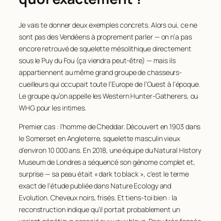
Je vais te donner deux exemples concrets. Alors oui, ce ne
sont pas des Vendéens à proprement parler — on n’a pas
encore retrouvé de squelette mésolithique directement
sous le Puy du Fou (ça viendra peut-être) — mais ils
appartiennent au même grand groupe de chasseurs-
cueilleurs qui occupait toute l’Europe de l’Ouest à l’époque.
Le groupe qu’on appelle les Western Hunter-Gatherers, ou
WHG pour les intimes.
Premier cas : l’homme de Cheddar. Découvert en 1903 dans
le Somerset en Angleterre, squelette masculin vieux
d’environ 10 000 ans. En 2018, une équipe du Natural History
Museum de Londres a séquencé son génome complet et,
surprise — sa peau était « dark to black », c’est le terme
exact de l’étude publiée dans
Nature Ecology and
Evolution
. Cheveux noirs, frisés. Et tiens-toi bien : la
reconstruction indique qu’il portait probablement un