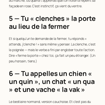
au marché, ou quand t’apprends que ton voisin a repeint sa
façade en rose. C’est instinctif, ça vient du ventre.
5 — Tu « clenches » la porte
au lieu de la fermer
Et si quelqu’un te demande de la fermer, tu réponds «
attends, j’clenche ! » sans même y penser. La clenche, c’est
la poignée — mais le verbe a fini par englober toute l’action.
Dire « ferme la porte » chez toi, ça fait un peu étranger. (Un
peu horsain, tiens.)
6 — Tu appelles un chien «
un quin », un chat « un qua
» et une vache « la vak »
Le bestiaire normand, version cauchoise. Et c’est pas du