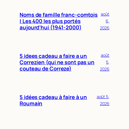
Noms de famille franc-comtois
août
| Les 400 les plus portés
6,
aujourd’hui (1941-2000)
2026
5 idees cadeau a faire a un
août
Correzien (qui ne sont pas un
5,
couteau de Correze)
2026
5 idées cadeau à faire à un
août 5,
Roumain
2026