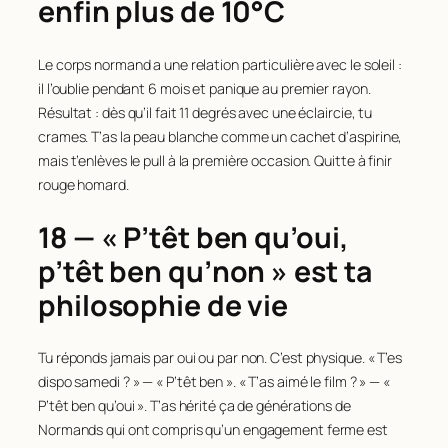
enfin plus de 10°C
Le corps normand a une relation particulière avec le soleil :
il l’oublie pendant 6 mois et panique au premier rayon.
Résultat : dès qu’il fait 11 degrés avec une éclaircie, tu
crames. T’as la peau blanche comme un cachet d’aspirine,
mais t’enlèves le pull à la première occasion. Quitte à finir
rouge homard.
18 — « P’têt ben qu’oui,
p’têt ben qu’non » est ta
philosophie de vie
Tu réponds jamais par oui ou par non. C’est physique. « T’es
dispo samedi ? » — « P’têt ben ». « T’as aimé le film ? » — «
P’têt ben qu’oui ». T’as hérité ça de générations de
Normands qui ont compris qu’un engagement ferme est