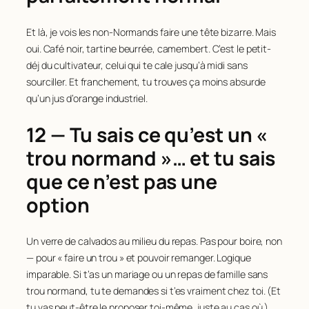
Et là, je vois les non-Normands faire une tête bizarre. Mais
oui. Café noir, tartine beurrée, camembert. C’est le petit-
déj du cultivateur, celui qui te cale jusqu’à midi sans
sourciller. Et franchement, tu trouves ça moins absurde
qu’un jus d’orange industriel.
12 — Tu sais ce qu’est un «
trou normand »… et tu sais
que ce n’est pas une
option
Un verre de calvados au milieu du repas. Pas pour boire, non
— pour « faire un trou » et pouvoir remanger. Logique
imparable. Si t’as un mariage ou un repas de famille sans
trou normand, tu te demandes si t’es vraiment chez toi. (Et
tu vas peut-être le proposer toi-même, juste au cas où.)