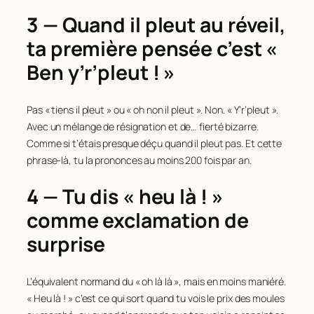
3 — Quand il pleut au réveil,
ta première pensée c’est «
Ben y’r’pleut ! »
Pas « tiens il pleut » ou « oh non il pleut ». Non. « Y’r’pleut ».
Avec un mélange de résignation et de… fierté bizarre.
Comme si t’étais presque déçu quand il pleut pas. Et cette
phrase-là, tu la prononces au moins 200 fois par an.
4 — Tu dis « heu là ! »
comme exclamation de
surprise
L’équivalent normand du « oh là là », mais en moins maniéré.
« Heu là ! » c’est ce qui sort quand tu vois le prix des moules