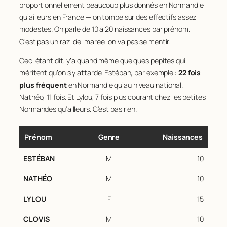
proportionnellement beaucoup plus donnés en Normandie
qu’ailleurs en France — on tombe sur des effectifs assez
modestes. On parle de 10 à 20 naissances par prénom.
C’est pas un raz-de-marée, on va pas se mentir.
Ceci étant dit, y’a quand même quelques pépites qui
méritent qu’on s’y attarde. Estéban, par exemple :
22 fois
plus fréquent
en Normandie qu’au niveau national.
Nathéo, 11 fois. Et Lylou, 7 fois plus courant chez les petites
Normandes qu’ailleurs. C’est pas rien.
Prénom
Genre
Naissances
ESTÉBAN
M
10
NATHÉO
M
10
LYLOU
F
15
CLOVIS
M
10