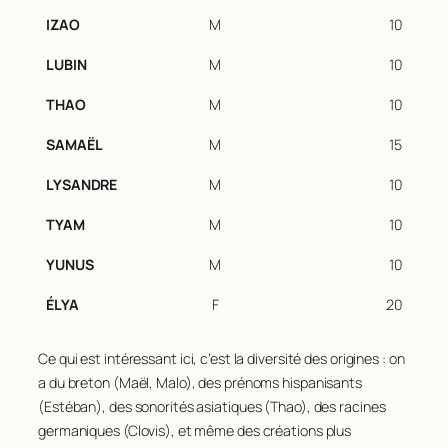
IZAO
M
10
LUBIN
M
10
THAO
M
10
SAMAËL
M
15
LYSANDRE
M
10
TYAM
M
10
YUNUS
M
10
ÉLYA
F
20
Ce qui est intéressant ici, c’est la diversité des origines : on
a du breton (Maël, Malo), des prénoms hispanisants
(Estéban), des sonorités asiatiques (Thao), des racines
germaniques (Clovis), et même des créations plus