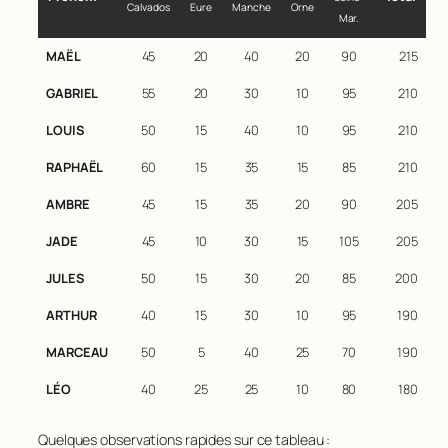
Calvados
Eure
Manche
Orne
Mar.
MAËL
45
20
40
20
90
215
GABRIEL
55
20
30
10
95
210
LOUIS
50
15
40
10
95
210
RAPHAËL
60
15
35
15
85
210
AMBRE
45
15
35
20
90
205
JADE
45
10
30
15
105
205
JULES
50
15
30
20
85
200
ARTHUR
40
15
30
10
95
190
MARCEAU
50
5
40
25
70
190
LÉO
40
25
25
10
80
180
Quelques observations rapides sur ce tableau :