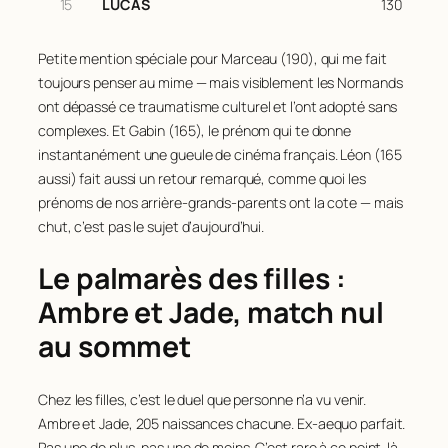
15
LUCAS
130
Petite mention spéciale pour Marceau (190), qui me fait
toujours penser au mime — mais visiblement les Normands
ont dépassé ce traumatisme culturel et l’ont adopté sans
complexes. Et Gabin (165), le prénom qui te donne
instantanément une gueule de cinéma français. Léon (165
aussi) fait aussi un retour remarqué, comme quoi les
prénoms de nos arrière-grands-parents ont la cote — mais
chut, c’est pas le sujet d’aujourd’hui.
Le palmarès des filles :
Ambre et Jade, match nul
au sommet
Chez les filles, c’est le duel que personne n’a vu venir.
Ambre et Jade, 205 naissances chacune. Ex-aequo parfait.
Pas une de plus, pas une de moins. C’est rare à ce point-là