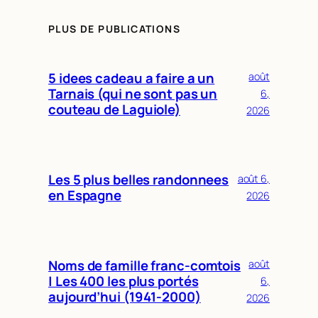
PLUS DE PUBLICATIONS
5 idees cadeau a faire a un
août
Tarnais (qui ne sont pas un
6,
couteau de Laguiole)
2026
Les 5 plus belles randonnees
août 6,
en Espagne
2026
Noms de famille franc-comtois
août
| Les 400 les plus portés
6,
aujourd’hui (1941-2000)
2026