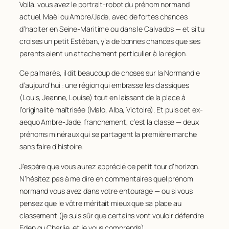
Voilà, vous avez le portrait-robot du prénom normand
actuel. Maël ou Ambre/Jade, avec de fortes chances
d’habiter en Seine-Maritime ou dans le Calvados — et si tu
croises un petit Estéban, y’a de bonnes chances que ses
parents aient un attachement particulier à la région.
Ce palmarès, il dit beaucoup de choses sur la Normandie
d’aujourd’hui : une région qui embrasse les classiques
(Louis, Jeanne, Louise) tout en laissant de la place à
l’originalité maîtrisée (Malo, Alba, Victoire). Et puis cet ex-
aequo Ambre-Jade, franchement, c’est la classe — deux
prénoms minéraux qui se partagent la première marche
sans faire d’histoire.
J’espère que vous aurez apprécié ce petit tour d’horizon.
N’hésitez pas à me dire en commentaires quel prénom
normand vous avez dans votre entourage — ou si vous
pensez que le vôtre méritait mieux que sa place au
classement (je suis sûr que certains vont vouloir défendre
Eden ou Charlie, et je vous comprends).