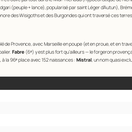
dgari
(peuple + lance), popularisé par saint Léger d’Autun),
Brém
onore des Wisigoths et des Burgondes qui ont traversé ces terres 
de Provence, avec Marseille en poupe (et en proue, et en travers
alier.
Fabre
(6ᵉ) y est plus fort qu’ailleurs — le forgeron provenç
, à la 96ᵉ place avec 152 naissances :
Mistral
, un nom quasi excl