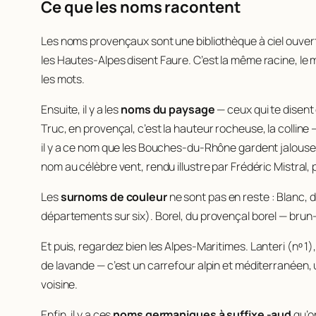
Ce que les noms racontent
Les noms provençaux sont une bibliothèque à ciel ouvert. 
les Hautes-Alpes disent
Faure
. C’est la même racine, le 
les mots.
Ensuite, il y a les
noms du paysage
— ceux qui te disent q
Truc
, en provençal, c’est la hauteur rocheuse, la collin
il y a ce nom que les Bouches-du-Rhône gardent jalous
nom au célèbre vent, rendu illustre par Frédéric Mistral, p
Les
surnoms de couleur
ne sont pas en reste :
Blanc
, 
départements sur six).
Borel
, du provençal
borel
— brun-
Et puis, regardez bien les Alpes-Maritimes.
Lanteri
(nᵒ 1)
de lavande — c’est un carrefour alpin et méditerranéen, 
voisine.
Enfin, il y a ces
noms germaniques à suffixe -aud
qu’on