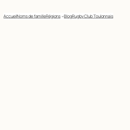
Accueil
Noms de famille
Régions
Blog
Rugby Club Toulonnais