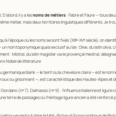
D’abord, il y a les
noms de métiers
:
Fabre
et
Faure
— tous deux
même métier, mais deux territoires linguistiques différents. Je tr
u’à l’époque où les noms se sont fixés (XIIIᵉ-XVᵉ siècle), on identi
e — un nom toponymique quasi exclusif au Var.
Olive
, du latin
oliva
, 
ement :
Mistral
, du latin
magister
via le provençal
mestral
, désigna
rix Nobel de littérature
du germanique
blank
— le teint ou la chevelure claire — est le nom 
roux ou grisonnant —, est caractéristique des Hautes-Alpes et de
,
Giordano
(nᵒ 7),
Dalmasso
(nᵒ 9) : l’influence italienne et ligur
une terre de passages où l’héritage ligure ancien a été renforcé p
 retrouve partout dans le Midi :
Richaud
(hypocoristique de Ric