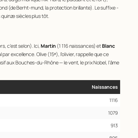
ond
(de
Berht-mund
, la protection brillante). Le suffixe -
quinze siècles plus tôt.
, c’est selon). Ici,
Martin
(1 116 naissances) et
Blanc
al par excellence.
Olive
(15ᵉ), l’olivier, rappelle que ce
usif aux Bouches-du-Rhône — le vent, le prix Nobel, l’âme
Naissances
1116
1079
913