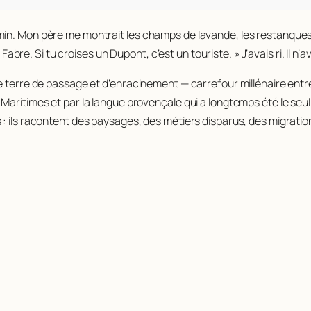
min. Mon père me montrait les champs de lavande, les restanques
Fabre. Si tu croises un Dupont, c’est un touriste. » J’avais ri. Il n’av
e terre de passage et d’enracinement — carrefour millénaire entre
Maritimes et par la langue provençale qui a longtemps été le seul
: ils racontent des paysages, des métiers disparus, des migratio