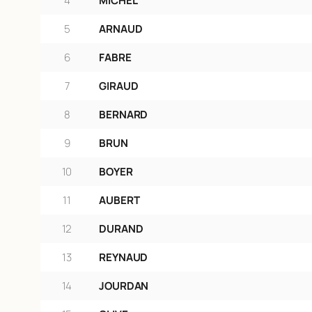
4
MICHEL
5
ARNAUD
6
FABRE
7
GIRAUD
8
BERNARD
9
BRUN
10
BOYER
11
AUBERT
12
DURAND
13
REYNAUD
14
JOURDAN