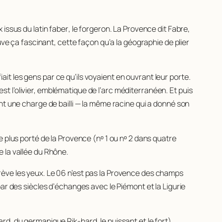
 issus du latin
faber
, le forgeron. La Provence dit
Fabre
,
ouve ça fascinant, cette façon qu’a la géographie de plier
fiait les gens par ce qu’ils voyaient en ouvrant leur porte.
c’est l’olivier, emblématique de l’arc méditerranéen. Et puis
nt une charge de bailli — la même racine qui a donné son
le plus porté de la Provence (nᵒ 1 ou nᵒ 2 dans quatre
 la vallée du Rhône.
e crève les yeux. Le 06 n’est pas la Provence des champs
ar des siècles d’échanges avec le Piémont et la Ligurie
hard, du germanique
Rik-hard
, le puissant et le fort),