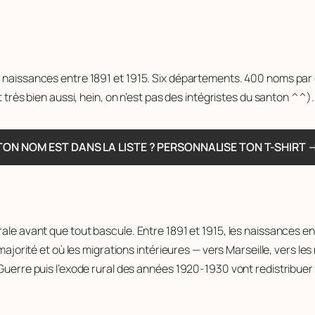
s naissances entre 1891 et 1915. Six départements. 400 noms par d
t très bien aussi, hein, on n’est pas des intégristes du santon ^^).
TON NOM EST DANS LA LISTE ? PERSONNALISE TON T-SHIRT 
urale avant que tout bascule. Entre 1891 et 1915, les naissance
 majorité et où les migrations intérieures — vers Marseille, vers l
Guerre puis l’exode rural des années 1920-1930 vont redistribuer l