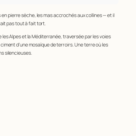
 en pierre sèche, les
mas
accrochés aux collines — et il
ait pas tout à fait tort.
 les Alpes et la Méditerranée, traversée par les voies
 ciment d’une mosaïque de terroirs. Une terre où les
ns silencieuses.