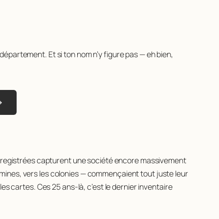
épartement. Et si ton nom n’y figure pas — eh bien,
→
s enregistrées capturent une société encore massivement
es mines, vers les colonies — commençaient tout juste leur
es cartes. Ces 25 ans-là, c’est le dernier inventaire