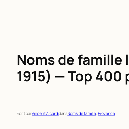
Noms de famille 
1915) — Top 400
Écrit par
Vincent Aicardi
dans
Noms de famille
, 
Provence