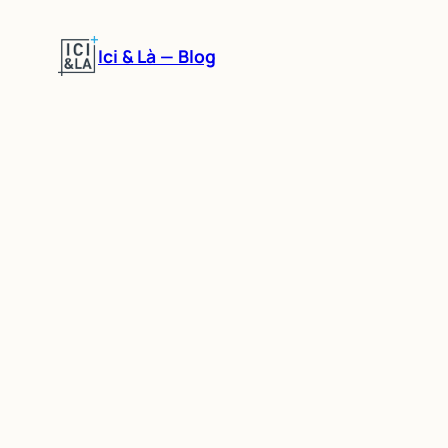
Aller
au
Ici & Là — Blog
contenu