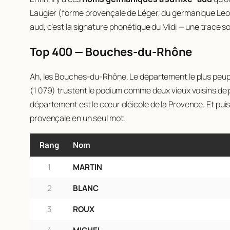
Laugier
(forme provençale de Léger, du germanique
Leo
aud, c’est la signature phonétique du Midi — une trace s
Top 400 — Bouches-du-Rhône
Ah, les Bouches-du-Rhône. Le département le plus peuplé 
(1 079) trustent le podium comme deux vieux voisins de p
département est le cœur oléicole de la Provence. Et puis
provençale en un seul mot.
Rang
Nom
1
MARTIN
2
BLANC
3
ROUX