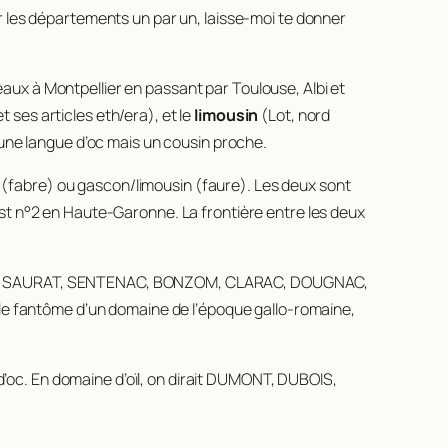
r les départements un par un, laisse-moi te donner
aux à Montpellier en passant par Toulouse, Albi et
t ses articles
eth/era
), et le
limousin
(Lot, nord
 une langue d’oc mais un cousin proche.
 (
fabre
) ou gascon/limousin (
faure
). Les deux sont
est n°2 en Haute-Garonne. La frontière entre les deux
ural : SAURAT, SENTENAC, BONZOM, CLARAC, DOUGNAC,
 fantôme d’un domaine de l’époque gallo-romaine,
’oc. En domaine d’oïl, on dirait DUMONT, DUBOIS,