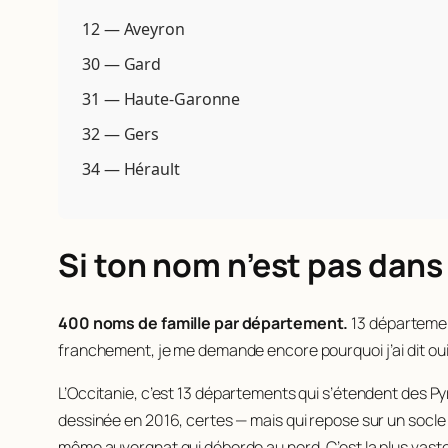
12 — Aveyron
30 — Gard
31 — Haute-Garonne
32 — Gers
34 — Hérault
Si ton nom n’est pas dans 
400 noms de famille par département.
13 département
franchement, je me demande encore pourquoi j’ai dit oui
L’Occitanie, c’est 13 départements qui s’étendent des Py
dessinée en 2016, certes — mais qui repose sur un socle 
même auvergnat qui déborde au nord. C’est la plus vaste r