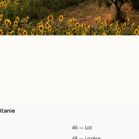
itanie
46 — Lot
48 — Lozère