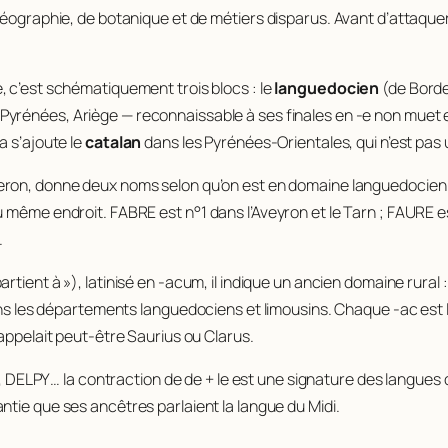
 géographie, de botanique et de métiers disparus. Avant d’attaque
e, c’est schématiquement trois blocs : le
languedocien
(de Borde
yrénées, Ariège — reconnaissable à ses finales en -e non muet e
a s’ajoute le
catalan
dans les Pyrénées-Orientales, qui n’est pas
rgeron, donne deux noms selon qu’on est en domaine languedocien
u même endroit. FABRE est n°1 dans l’Aveyron et le Tarn ; FAURE 
.
artient à »), latinisé en
-acum
, il indique un ancien domaine r
es départements languedociens et limousins. Chaque -ac est le
’appelait peut-être
Saurius
ou
Clarus
.
DELPY… la contraction de
de + le
est une signature des langues d
ntie que ses ancêtres parlaient la langue du Midi.