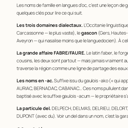
Les noms de famille en langues d’oc, c’est une leçon de
quelques clés pour lire ce qui suit.
Les trois domaines dialectaux.
L’Occitanie linguistiqu
Carcassonne — le plus vaste), le
gascon
(Gers, Hautes-P
Aveyron — qui nasalise moins que le languedocien). À cel
La grande affaire FABRE/FAURE.
Le latin
faber
, le fo
cousins, les deux sont partout — mais jamais vraiment a
traverse la région comme une ligne de partage des eaux
Les noms en -ac.
Suffixe issu du gaulois
-ako
(« qui app
AURIAC, BERNADAC, CABANAC… Ces noms pullulent dans l
baptisé avec le suffixe gaulois
-acum
— le propriétaire s
La particule
del
.
DELPECH, DELMAS, DELRIEU, DELORT, 
DUPONT (avec
du
). Voir un
del
dans un nom, c’est la gara