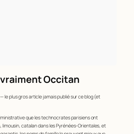
s vraiment Occitan
 le plus gros article jamais publié sur ce blog (et
dministrative que les technocrates parisiens ont
 limousin, catalan dans les Pyrénées-Orientales, et
e garantis, les noms de famille le prouvent mieux que