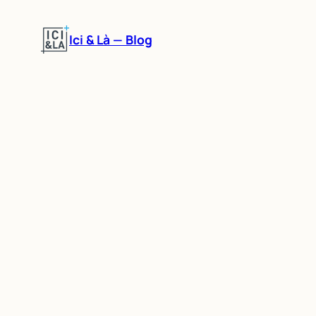
Aller
au
Ici & Là — Blog
contenu