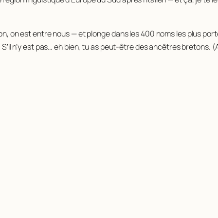
ton, on est entre nous — et plonge dans les 400 noms les plus por
s. S’il n’y est pas… eh bien, tu as peut-être des ancêtres bretons