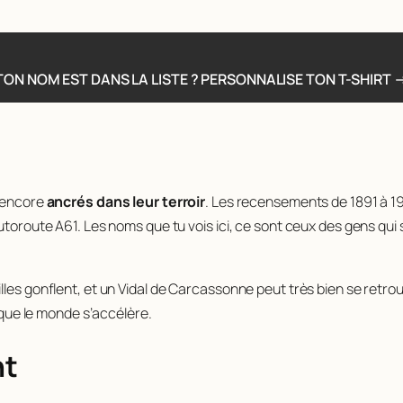
TON NOM EST DANS LA LISTE ? PERSONNALISE TON T-SHIRT 
t encore
ancrés dans leur terroir
. Les recensements de 1891 à 19
autoroute A61. Les noms que tu vois ici, ce sont ceux des gens qu
les gonflent, et un Vidal de Carcassonne peut très bien se retrou
t que le monde s’accélère.
nt