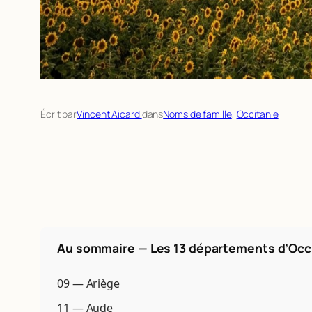
Écrit par
Vincent Aicardi
dans
Noms de famille
, 
Occitanie
Au sommaire — Les 13 départements d’Occ
09 — Ariège
11 — Aude