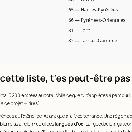
65 — Hautes-Pyrénées
66 — Pyrénées-Orientales
81 — Tarn
82 — Tarn-et-Garonne
cette liste, t’es peut-être pa
s. 5 200 entrées au total. Voilà ce que tu t’apprêtes à parcourir —
 à ce projet —
rires
).
rénées au Rhône, de l’Atlantique à la Méditerranée. Une région a
bien plus ancien : celui des
langues d’oc
. Languedocien, gascon,
égion linguistique d’Europe du Sud après l’italien — et ça, je te l