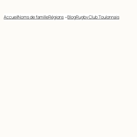
Accueil
Noms de famille
Régions
Blog
Rugby Club Toulonnais