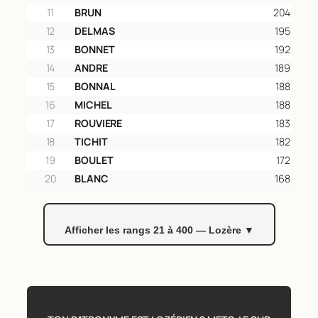
11
BRUN
204
12
DELMAS
195
13
BONNET
192
14
ANDRE
189
15
BONNAL
188
16
MICHEL
188
17
ROUVIERE
183
18
TICHIT
182
19
BOULET
172
20
BLANC
168
Afficher les rangs 21 à 400 — Lozère ▼
Rang
Nom
Naiss.
21
MOULIN
163
22
DALLE
161