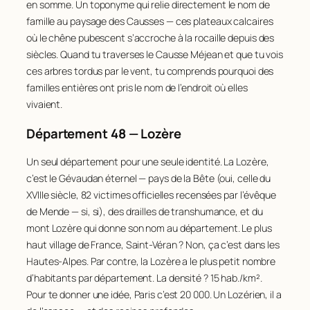
en somme. Un toponyme qui relie directement le nom de
famille au paysage des Causses — ces plateaux calcaires
où le chêne pubescent s’accroche à la rocaille depuis des
siècles. Quand tu traverses le Causse Méjean et que tu vois
ces arbres tordus par le vent, tu comprends pourquoi des
familles entières ont pris le nom de l’endroit où elles
vivaient.
Département 48 — Lozère
Un seul département pour une seule identité. La Lozère,
c’est le Gévaudan éternel — pays de la Bête (oui, celle du
XVIIIe siècle, 82 victimes officielles recensées par l’évêque
de Mende — si, si), des drailles de transhumance, et du
mont Lozère qui donne son nom au département. Le plus
haut village de France, Saint-Véran ? Non, ça c’est dans les
Hautes-Alpes. Par contre, la Lozère a le plus petit nombre
d’habitants par département. La densité ? 15 hab./km².
Pour te donner une idée, Paris c’est 20 000. Un Lozérien, il a