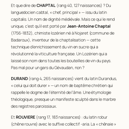
Et que dire de
CHAPTAL
(rang 40, 127 naissances) ? Du
languedocien
cabtal
, « chef, principal » — issu du latin
capitalis
. Un nom de dignité médiévale. Mais ce qui le rend
unique, c’est qu’il est porté par
Jean-Antoine Chaptal
(1756-1832), chimiste lozérien né à Nojaret (commune de
Badaroux), inventeur de la chaptalisation — cette
technique d’enrichissement du vin en sucre qui a
révolutionné la viticulture française. Un Lozérien qui a
laissé son nom dans toutes les bouteilles de vin du pays.
Pas mal pour un gars du Gévaudan, non ?
DURAND
(rang 4, 265 naissances) vient du latin
Durandus
,
« celui qui doit durer » — un nom de baptême chrétien qui
rappelle le dogme de l’éternité de l’âme. Une étymologie
théologique, presque un manifeste sculpté dans le marbre
des registres paroissiaux.
Et
ROUVIERE
(rang 17, 183 naissances) : du latin
robur
(chêne rouvre) avec le suffixe collectif
-aria
. La « chênaie »