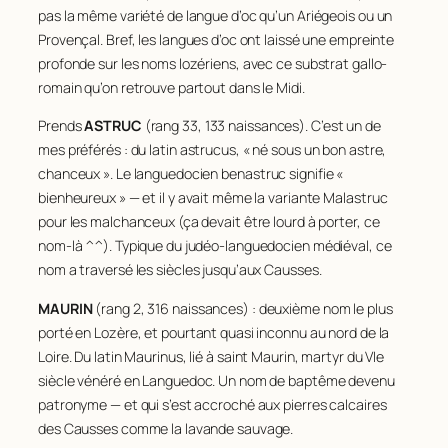
pas la même variété de langue d’oc qu’un Ariégeois ou un
Provençal. Bref, les langues d’oc ont laissé une empreinte
profonde sur les noms lozériens, avec ce substrat gallo-
romain qu’on retrouve partout dans le Midi.
Prends
ASTRUC
(rang 33, 133 naissances). C’est un de
mes préférés : du latin
astrucus
, « né sous un bon astre,
chanceux ». Le languedocien
benastruc
signifie «
bienheureux » — et il y avait même la variante
Malastruc
pour les malchanceux (ça devait être lourd à porter, ce
nom-là ^^). Typique du judéo-languedocien médiéval, ce
nom a traversé les siècles jusqu’aux Causses.
MAURIN
(rang 2, 316 naissances) : deuxième nom le plus
porté en Lozère, et pourtant quasi inconnu au nord de la
Loire. Du latin
Maurinus
, lié à saint Maurin, martyr du VIe
siècle vénéré en Languedoc. Un nom de baptême devenu
patronyme — et qui s’est accroché aux pierres calcaires
des Causses comme la lavande sauvage.