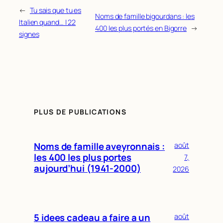
178
ALBOUY
54
←
Tu sais que tu es
179
BOIRAL
54
Noms de famille bigourdans : les
Italien quand… | 22
180
CHABROL
54
400 les plus portés en Bigorre
→
signes
181
LARGUIER
54
182
TEISSEDRE
54
183
AMARGER
53
184
PLAGNES
53
185
BELOT
52
186
BLANQUET
52
187
GLEIZE
52
PLUS DE PUBLICATIONS
188
MEJEAN
52
189
PIN
52
190
RIEUTORT
52
Noms de famille aveyronnais :
août
191
BADAROUX
51
les 400 les plus portes
7,
192
BOISSONNADE
51
aujourd’hui (1941-2000)
2026
193
COMBETTE
51
194
CONSTANT
51
195
TRAUCHESSEC
51
196
GOSSE
50
5 idees cadeau a faire a un
août
197
GRAVIL
50