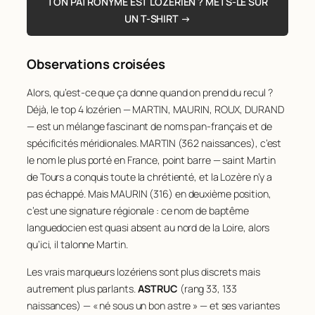
TON PATRONYME EST LOZÉRIEN ? METS-LE SUR
23
GELY
160
UN T-SHIRT →
24
CLAVEL
152
25
FOURNIER
152
Observations croisées
26
RICHARD
151
27
BOYER
147
Alors, qu’est-ce que ça donne quand on prend du recul ?
28
BENOIT
144
Déjà, le top 4 lozérien — MARTIN, MAURIN, ROUX, DURAND
29
BROS
144
— est un mélange fascinant de noms pan-français et de
30
GAILLARD
144
spécificités méridionales. MARTIN (362 naissances), c’est
31
FABRE
136
le nom le plus porté en France, point barre — saint Martin
32
VIALA
135
de Tours a conquis toute la chrétienté, et la Lozère n’y a
33
ASTRUC
133
34
RODIER
132
pas échappé. Mais MAURIN (316) en deuxième position,
35
PRADEILLES
131
c’est une signature régionale : ce nom de baptême
36
JOURDAN
130
languedocien est quasi absent au nord de la Loire, alors
37
MOURGUES
129
qu’ici, il talonne Martin.
38
CHAUVET
128
Les vrais marqueurs lozériens sont plus discrets mais
39
FOLCHER
128
autrement plus parlants.
ASTRUC
(rang 33, 133
40
CHAPTAL
127
naissances) — « né sous un bon astre » — et ses variantes
41
TEISSIER
127