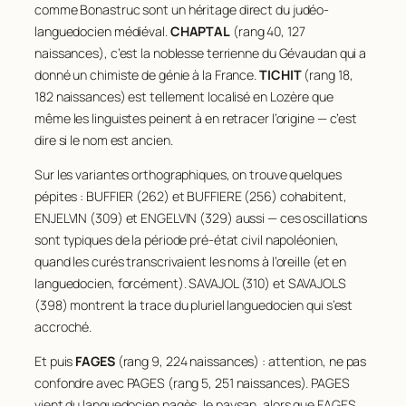
comme
Bonastruc
sont un héritage direct du judéo-
42
TUFFERY
127
languedocien médiéval.
CHAPTAL
(rang 40, 127
43
PORTAL
123
44
SOLIGNAC
122
naissances), c’est la noblesse terrienne du Gévaudan qui a
45
PEYTAVIN
121
donné un chimiste de génie à la France.
TICHIT
(rang 18,
46
PASCAL
120
182 naissances) est tellement localisé en Lozère que
47
JULIEN
119
même les linguistes peinent à en retracer l’origine — c’est
48
BOUQUET
118
dire si le nom est ancien.
49
VALENTIN
115
Sur les variantes orthographiques, on trouve quelques
50
BRINGER
113
pépites : BUFFIER (262) et BUFFIERE (256) cohabitent,
51
GIBELIN
113
ENJELVIN (309) et ENGELVIN (329) aussi — ces oscillations
52
SEGUIN
111
sont typiques de la période pré-état civil napoléonien,
53
ARNAL
110
54
BRAJON
109
quand les curés transcrivaient les noms à l’oreille (et en
55
MALAVAL
107
languedocien, forcément). SAVAJOL (310) et SAVAJOLS
56
ROCHE
107
(398) montrent la trace du pluriel languedocien qui s’est
57
SALLES
107
accroché.
58
REVERSAT
105
Et puis
FAGES
(rang 9, 224 naissances) : attention, ne pas
59
PAULET
104
confondre avec PAGES (rang 5, 251 naissances). PAGES
60
TROCELLIER
104
vient du languedocien
pagès
, le paysan, alors que FAGES
61
COUDERC
103