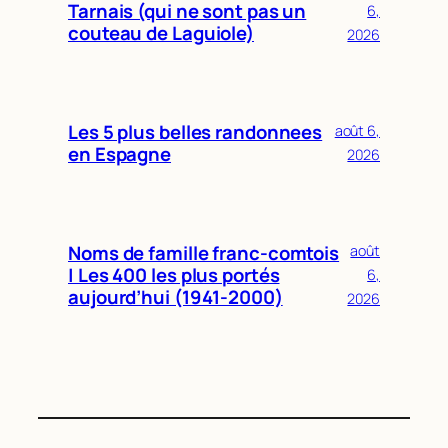
Tarnais (qui ne sont pas un
6,
198
MALAFOSSE
50
couteau de Laguiole)
2026
199
NEGRON
50
200
SAINT-JEAN
50
201
COMBES
49
202
GERVAIS
49
Les 5 plus belles randonnees
août 6,
203
LAURANS
49
en Espagne
204
MONTEIL
49
2026
205
BERGOGNE
48
206
CHAPELLE
48
207
GAUTHIER
48
208
PRATLONG
48
Noms de famille franc-comtois
août
209
TURC
48
| Les 400 les plus portés
6,
210
COULOMB
47
aujourd’hui (1941-2000)
2026
211
LAHONDES
47
212
PAUC
47
213
RAUZIER
47
214
BESSIERE
46
215
CHEVALIER
46
216
NEGRE
46