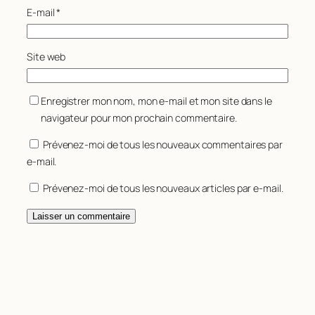
159
MAZOYER
58
E-mail
*
160
POUGET
58
161
AMOUROUX
57
Site web
162
BATAILLE
57
163
CHAZE
57
164
ITIER
57
Enregistrer mon nom, mon e-mail et mon site dans le
165
LAPORTE
57
navigateur pour mon prochain commentaire.
166
LAURAIRE
57
167
ODOUL
57
Prévenez-moi de tous les nouveaux commentaires par
168
PHILIP
57
e-mail.
169
AGULHON
56
170
BRES
56
Prévenez-moi de tous les nouveaux articles par e-mail.
171
FAVIER
56
172
BERNARD
55
173
BROUILLET
55
174
CHASTANG
55
175
MEYNIER
55
176
PALMIER
55
177
QUINTIN
55