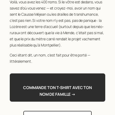
Voilà, vous avez les 400 noms. Si le vôtre est dedans, vous
81
ALLE
89
savez d’où vous venez — et croyez-moi, avoir un nom qui
82
ASTIER
89
sent le Causse Méjean ou les drailles de transhumance,
83
CELLIER
89
c’est pas rien. Si votre nom n’y est pas, pas de panique : la
84
CHABALIER
88
Lozère est une terre d’accueil (surtout depuis que les néo-
85
DUMAS
85
86
PIC
85
ruraux ont découvert que la vie à Mende, c’était pas si mal,
87
VIEILLEDENT
85
et que le prix du mètre carré rendait le projet vachement
88
DAUDE
84
plus réalisable qu’à Montpellier).
89
MATHIEU
84
Ceci étant dit, un nom, c’est fait pour être porté —
90
DELTOUR
83
littéralement.
91
PORTALIER
82
92
SOUCHON
82
93
BERTRAND
81
94
BOUSQUET
81
95
GUIN
81
COMMANDE TON T-SHIRT AVEC TON
96
HUGON
81
NOM DE FAMILLE →
97
LAFONT
81
98
LAURENT
81
99
SAINT-LEGER
81