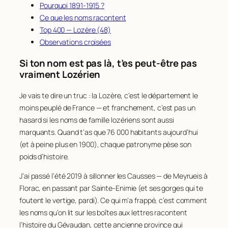
Pourquoi 1891-1915 ?
Ce que les noms racontent
Top 400 — Lozère (48)
Observations croisées
Si ton nom est pas là, t’es peut-être pas
vraiment Lozérien
Je vais te dire un truc : la Lozère, c’est le département le
moins peuplé de France — et franchement, c’est pas un
hasard si les noms de famille lozériens sont aussi
marquants. Quand t’as que 76 000 habitants aujourd’hui
(et à peine plus en 1900), chaque patronyme pèse son
poids d’histoire.
J’ai passé l’été 2019 à sillonner les Causses — de Meyrueis à
Florac, en passant par Sainte-Enimie (et ses gorges qui te
foutent le vertige, pardi). Ce qui m’a frappé, c’est comment
les noms qu’on lit sur les boîtes aux lettres racontent
l’histoire du Gévaudan, cette ancienne province qui