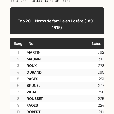
de l’espace — et des racines profondes.
Top 20 — Noms de famille en Lozère (1891-
1915)
Rang
Nom
Naiss.
1
MARTIN
362
2
MAURIN
316
3
ROUX
278
4
DURAND
265
5
PAGES
251
6
BRUNEL
247
7
VIDAL
228
8
ROUSSET
225
9
FAGES
224
10
ROBERT
219