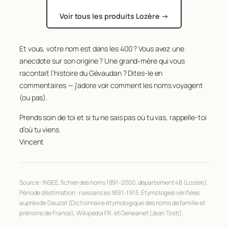
100
SOULIER
81
101
GIRAL
80
Voir tous les produits Lozère →
102
POUJOL
80
103
BARRANDON
79
104
FRAISSE
78
Et vous, votre nom est dans les 400 ? Vous avez une
105
BOUDON
77
anecdote sur son origine ? Une grand-mère qui vous
106
HEBRARD
77
racontait l’histoire du Gévaudan ? Dites-le en
107
LAURENS
77
commentaires — j’adore voir comment les noms voyagent
108
MALLET
77
(ou pas).
109
VELAY
77
Prends soin de toi et si tu ne sais pas où tu vas, rappelle-toi
110
BONICEL
76
d’où tu viens.
111
CASTAN
76
112
POUDEVIGNE
76
Vincent
113
GIBERT
75
114
LAGET
75
115
MOLINES
75
Source : INSEE, fichier des noms 1891-2000, département 48 (Lozère).
116
THEROND
75
Période d’estimation : naissances 1891-1915. Étymologies vérifiées
117
PARADIS
73
auprès de Dauzat (
Dictionnaire étymologique des noms de famille et
118
TARDIEU
73
prénoms de France
), Wikipedia FR, et Geneanet (Jean Tosti).
119
BOISSIER
72