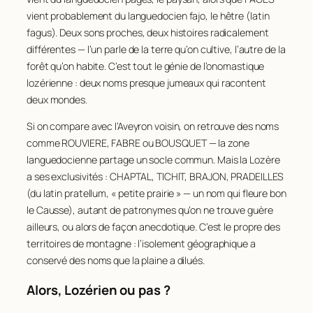
vient probablement du languedocien
fajo
, le hêtre (latin
62
GRANIER
103
63
GRAS
103
fagus
). Deux sons proches, deux histoires radicalement
64
REBOUL
101
différentes — l’un parle de la terre qu’on cultive, l’autre de la
65
ALMERAS
100
forêt qu’on habite. C’est tout le génie de l’onomastique
66
NURIT
99
lozérienne : deux noms presque jumeaux qui racontent
67
FORESTIER
96
deux mondes.
68
HERMET
96
Si on compare avec l’Aveyron voisin, on retrouve des noms
69
VINCENT
96
comme ROUVIERE, FABRE ou BOUSQUET — la zone
70
DUBOIS
95
languedocienne partage un socle commun. Mais la Lozère
71
JOUVE
94
a ses exclusivités : CHAPTAL, TICHIT, BRAJON, PRADEILLES
72
ROCHER
94
73
MEISSONNIER
92
(du latin
pratellum
, « petite prairie » — un nom qui fleure bon
74
PONS
92
le Causse), autant de patronymes qu’on ne trouve guère
75
RAYNAL
92
ailleurs, ou alors de façon anecdotique. C’est le propre des
76
BUISSON
91
territoires de montagne : l’isolement géographique a
77
GALTIER
90
conservé des noms que la plaine a dilués.
78
MAGNE
90
Alors, Lozérien ou pas ?
79
MERCIER
90
80
PANTEL
90