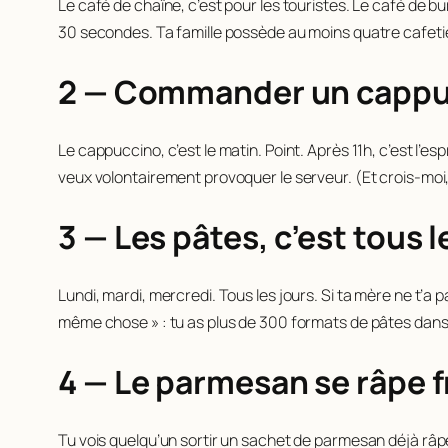
Le café de chaîne, c’est pour les touristes. Le café de bur
30 secondes. Ta famille possède au moins quatre cafetièr
2 — Commander un cappucc
Le cappuccino, c’est le matin. Point. Après 11h, c’est l’e
veux volontairement provoquer le serveur. (Et crois-moi
3 — Les pâtes, c’est tous l
Lundi, mardi, mercredi. Tous les jours. Si ta mère ne t’a 
même chose » : tu as plus de 300 formats de pâtes dans t
4 — Le parmesan se râpe f
Tu vois quelqu’un sortir un sachet de parmesan déjà râpé, e