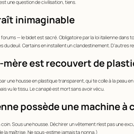
est une question de civilisation, tiens.
raît inimaginable
es forums — le bidet est sacré. Obligatoire par la loi italienne dans
apes du deuil. Certains en installent un clandestinement. D’autres r
d-mère est recouvert de plast
par une housse en plastique transparent, qui te colle à la peau 
mais vu le tissu. Le canapé est mort sans avoir vécu.
ienne possède une machine à 
s un coin. Sous une housse. Déchirer un vêtement n’est pas une ex
lle la maîtrise. Ne sous-estime jamais ta nonna.)