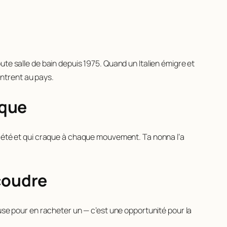
 toute salle de bain depuis 1975. Quand un Italien émigre et
entrent au pays.
ique
en été et qui craque à chaque mouvement. Ta nonna l’a
coudre
cuse pour en racheter un — c’est une opportunité pour la