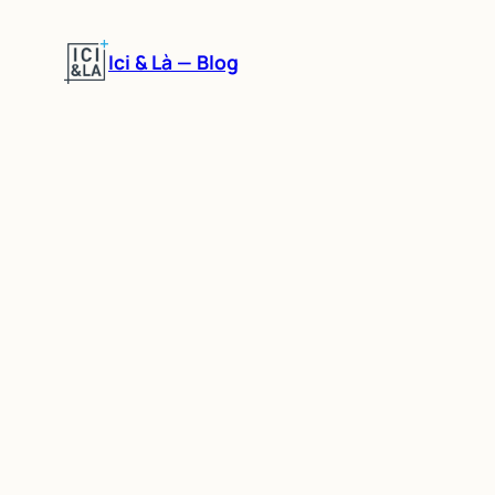
Aller
au
Ici & Là — Blog
contenu