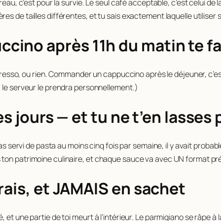
eau, c’est pour la survie. Le seul café acceptable, c’est celui de l
es de tailles différentes, et tu sais exactement laquelle utilise
ino après 11h du matin te fai
spresso, ou rien. Commander un cappuccino après le déjeuner, c’est 
, le serveur le prendra personnellement.)
es jours — et tu ne t’en lasses 
pas servi de pasta au moins cinq fois par semaine, il y avait proba
on patrimoine culinaire, et chaque sauce va avec UN format préci
rais, et JAMAIS en sachet
t une partie de toi meurt à l’intérieur. Le parmigiano se râpe à la 