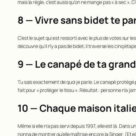
mais la règle, c’est aussi qu’on ne mange pas « à sec ». C’
8 — Vivre sans bidet te pa
C’est le sujet qui est ressorti avec le plus de votes sur l
découvre qu’il n’y a pas de bidet, il traverse les cinq ét
9 — Le canapé de ta gran
Tu sais exactement de quoi je parle. Le canapé protégé 
fait pour « protéger le tissu ». Résultat : personne n’a ja
10 — Chaque maison ital
Même si elle n’a pas servi depuis 1997, elle est là. Dan
nonna de montrer qu’elle maîtrise encore la Singer. (Et e