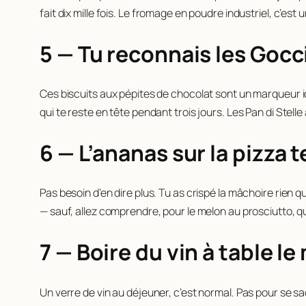
fait dix mille fois. Le fromage en poudre industriel, c’e
5 — Tu reconnais les Gocc
Ces biscuits aux pépites de chocolat sont un marqueur i
qui te reste en tête pendant trois jours. Les Pan di Stell
6 — L’ananas sur la pizza 
Pas besoin d’en dire plus. Tu as crispé la mâchoire rien
— sauf, allez comprendre, pour le melon au prosciutto, qui
7 — Boire du vin à table le
Un verre de vin au déjeuner, c’est normal. Pas pour se s