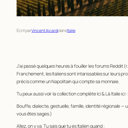
Écrit par
Vincent Aicardi
dans
Italie
J’ai passé quelques heures à fouiller les forums Reddit (r/
Franchement, les Italiens sont intarissables sur leurs pro
précis comme un Napolitain qui compte sa monnaie.
Tu peux aussi voir la collection complète Ici & Là Italie ici 
Bouffe, dialecte, gestuelle, famille, identité régionale — 
vous êtes sages.)
Allez, on y va. Tu sais que tu es Italien quand :