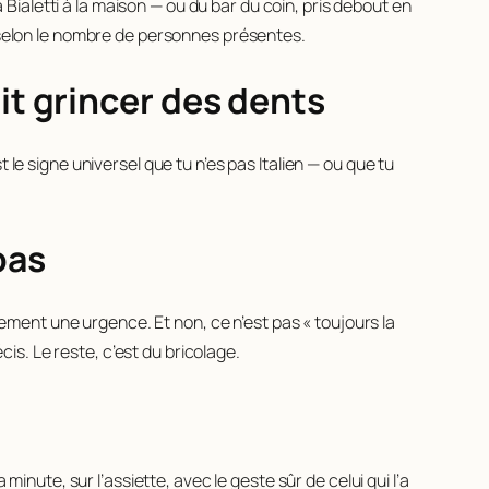
a Bialetti à la maison — ou du bar du coin, pris debout en
r selon le nombre de personnes présentes.
t grincer des dents
le signe universel que tu n’es pas Italien — ou que tu
pas
blement une urgence. Et non, ce n’est pas « toujours la
s. Le reste, c’est du bricolage.
minute, sur l’assiette, avec le geste sûr de celui qui l’a