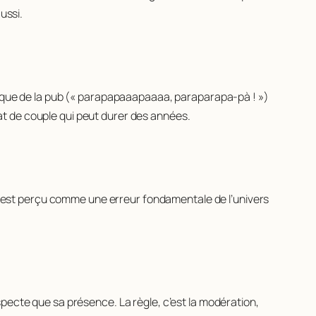
ussi.
usique de la pub (« parapapaaapaaaa, paraparapa-pà ! »)
ébat de couple qui peut durer des années.
zza est perçu comme une erreur fondamentale de l’univers
pecte que sa présence. La règle, c’est la modération,