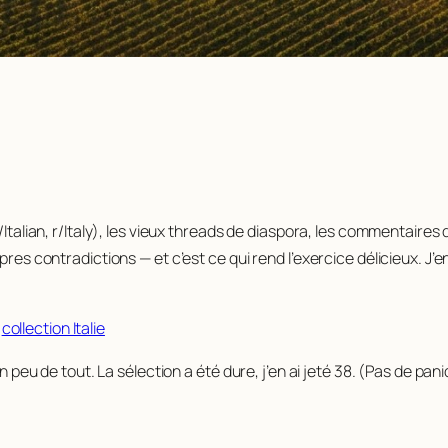
Italian, r/Italy), les vieux threads de diaspora, les commentaires 
pres contradictions — et c’est ce qui rend l’exercice délicieux. J’e
:
collection Italie
un peu de tout. La sélection a été dure, j’en ai jeté 38. (Pas de pa