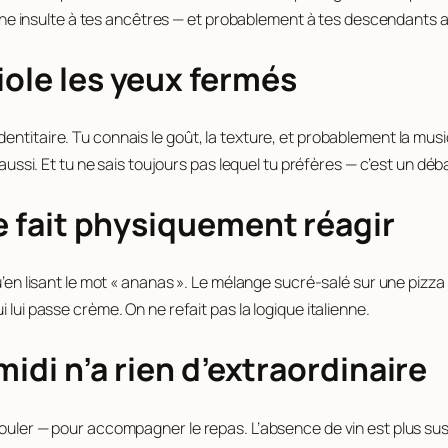
st une insulte à tes ancêtres — et probablement à tes descendants a
iole les yeux fermés
dentitaire. Tu connais le goût, la texture, et probablement la m
e aussi. Et tu ne sais toujours pas lequel tu préfères — c’est un d
te fait physiquement réagir
 qu’en lisant le mot « ananas ». Le mélange sucré-salé sur une pi
 lui passe crème. On ne refait pas la logique italienne.
 midi n’a rien d’extraordinaire
aouler — pour accompagner le repas. L’absence de vin est plus sus