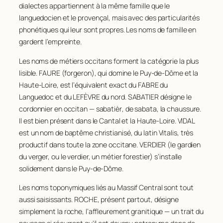
dialectes appartiennent à la même famille que le
languedocien et le provençal, mais avec des particularités
phonétiques qui leur sont propres. Les noms de famille en
gardent l’empreinte.
Les noms de métiers occitans forment la catégorie la plus
lisible. FAURE (forgeron), qui domine le Puy-de-Dôme et la
Haute-Loire, est l’équivalent exact du FABRE du
Languedoc et du LEFÈVRE du nord. SABATIER désigne le
cordonnier en occitan —
sabatièr
, de
sabata
, la chaussure.
Il est bien présent dans le Cantal et la Haute-Loire. VIDAL
est un nom de baptême christianisé, du latin
Vitalis
, très
productif dans toute la zone occitane. VERDIER (le gardien
du verger, ou le verdier, un métier forestier) s’installe
solidement dans le Puy-de-Dôme.
Les noms toponymiques liés au Massif Central sont tout
aussi saisissants. ROCHE, présent partout, désigne
simplement la roche, l’affleurement granitique — un trait du