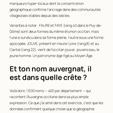
208
BRAVARD
77
47
BRUNET
155
156
HUGON
93
marqueurs hyper-locaux dont la concentration
101
LAPEYRE
76
géographique confirme l’ancrage dans des communautés
209
COMPTE
77
48
MICHEL
155
157
PORTE
93
102
CANTOURNET
75
villageoises stables depuis des siècles.
210
COURTIAL
77
49
FAVIER
151
158
VEY
93
103
CHANCEL
75
Variantes à noter : FAURE et FAYE (rang 40 dans le Puy-de-
211
DAILLOUX
77
50
RAYNAUD
151
159
GALLIEN
92
104
CROS
74
Dôme) sont deux formes du même étymon occitan, mais
212
PLANEIX
77
51
DAVID
148
160
RICHAUD
92
l’une a survécu dans sa forme pleine, l’autre sous une forme
105
MALVEZIN
74
213
POMMIER
77
apocopée. JOUVE, présent en Haute-Loire (rang 8) et au
52
FAURE
146
161
RIVET
92
106
VAURS
74
Cantal (rang 22), vient de l’occitan
jouvar
, jouvenceau, le
214
SAHUT
77
53
NICOLAS
142
162
GRAIL
91
107
CHABAUD
73
jeune homme. Un patronyme-âge figé au Moyen Âge.
215
VERGNOL
77
54
PASQUIER
141
163
GUILLAUMOND
91
108
DELPEUCH
72
Et ton nom auvergnat, il
216
CHARDONNET
76
55
SAULNIER
140
164
MARGERIT
91
109
MARTY
71
est dans quelle crête ?
217
MARQUET
76
56
BARDET
138
165
PERRIN
91
110
BASSET
70
218
MAZUEL
76
57
DUBREUIL
138
166
SIMON
91
111
DURAND
70
Voilà donc 1 600 noms — 400 par département — qui
219
PINET
76
58
CHEVALIER
137
167
BRUNEL
90
112
GALVAING
70
racontent l’Auvergne occitane dans sa plus simple
220
ROUVET
76
59
GIRARD
135
expression. Ce que j’ai aimé dans cet exercice, c’est que les
168
CHAPON
88
113
TRIN
70
données confirment quelque chose que la géographie
221
ARTAUD
75
60
GAUME
131
169
CHARREYRON
88
114
LAVEISSIERE
69