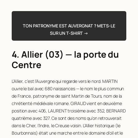
127
PELISSIER
100
75
BRUYERE
140
Rang
Nom
Naissances
128
TOURNAIRE
100
76
VACHER
139
21
TOURNADRE
160
TON PATRONYME EST AUVERGNAT ? METS-LE
129
BATTUT
99
77
DELORME
138
22
JOUVE
153
SUR UN T-SHIRT →
130
BERAUD
99
78
BESSET
137
23
CHARBONNEL
150
131
BOST
99
79
GAGNE
137
24
LACOSTE
149
4. Allier (03) — la porte du
132
DAVID
99
80
DELABRE
135
25
HUGON
146
Centre
133
MERCIER
99
81
ROUSSET
135
26
BESSE
145
134
RAVEL
99
82
CELLE
134
L’Allier, c’est l’Auvergne qui regarde vers le nord. MARTIN
27
COUDERC
144
135
BONHOMME
98
ouvre le bal avec 680 naissances — le nom le plus commun
83
GIRARD
134
28
BADUEL
138
de France, patronyme de saint Martin de Tours, nom de la
136
BUSSIERE
98
84
FAYARD
133
29
PONS
138
chrétienté médiévale romane. GIRAUD vient en deuxième
137
DELORME
98
85
DELOLME
131
position avec 406, LAURENT troisième avec 352, BERNARD
30
MAURY
136
138
ROCHETTE
98
quatrième avec 327. Ce sont des noms qu’on retrouverait
86
VEROT
131
31
BESSON
134
dans le Cher, l’Indre, le Creuse voisin. L’Allier historique (le
139
SAURET
98
87
BOUDON
130
32
FOURNIER
129
Bourbonnais) était une marche entre le domaine d’oïl et le