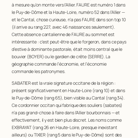
87
DELCHER
84
à mesure qu’on monte vers l’Allier. FAURE est numéro 1 dans
195
DAUPHANT
80
34
DURIN
171
143
ABRIAL
97
88
DELRIEU
84
le Puy-de-Dôme et la Haute-Loire, numéro 52 dans l’Allier —
196
GRAND
80
35
AUBERGER
170
et le Cantal, chose curieuse, n’a pas FAURE dans son top 10
144
BOREL
97
89
BOS
83
(il arrive au rang 227, avec 46 naissances seulement).
197
PIREYRE
80
36
COGNET
167
145
MERCIER
97
90
ANDRIEUX
82
Cette absence cantalienne de FAURE au sommet est
198
VIGNAL
80
37
GUILLOT
166
146
OLIVIER
97
intéressante : c’est peut-être que le forgeron, dans ce pays
91
LAVIGNE
82
199
COMBE
79
38
MERCIER
166
d’estive à dominante pastorale, était moins central que le
147
ANGLADE
96
92
MANHES
81
bouvier (BOYER) ou le gardien de crête (SERRE). La
200
DOUROUX
79
39
ROY
165
148
COUDERT
96
93
JOANNY
80
géographie commande l’économie, et l’économie
201
GRAS
79
40
VENUAT
165
149
FRAISSE
96
commande les patronymes.
94
LACOMBE
80
202
SIMON
79
41
GRAND
164
150
GUERIN
96
95
COSTE
79
SABATIER est la vraie signature occitane de la région :
203
COLLANGE
78
42
DEVAUX
162
présent significativement en Haute-Loire (rang 10) et dans
151
SICARD
96
96
ROQUES
79
le Puy-de-Dôme (rang 65), bien visible au Cantal (rang 34).
204
DUBIEN
78
43
PERONNET
162
152
VALLA
95
97
COUTAREL
78
Ce cordonnier occitan qui fabrique des souliers (
sabates
)
205
GERMAIN
78
44
BESSON
160
153
ACHARD
94
n’a pas grand-chose à faire dans l’Allier bourbonnais — et
98
FEL
78
206
GIMEL
78
effectivement, il y est bien plus discret. Les noms comme
45
LACROIX
160
154
BERARD
94
99
DAUDE
77
EXBRAYAT (rang 26 en Haute-Loire, presque inexistant
207
NIGON
78
46
ANDRE
155
155
PRADIER
94
100
DUBOIS
77
ailleurs) ou TIXIER (rang 5 dans le Puy-de-Dôme) sont des