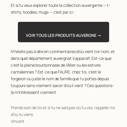
74
PERICHON
121
183
LIOTARD
84
128
SALAT
64
Et si tu veux explorer toute la collection auvergante — t-
236
FAUGERE
74
75
DUBOST
120
184
ROMEYER
84
shirts, hoodies, mugs — c’est par ici :
129
VESCHAMBRE
64
237
LACROIX
74
76
FERRANDON
119
185
SAHUC
84
130
LAJARRIGE
63
238
POUZADOUX
74
77
AUCOUTURIER
116
186
BOUQUET
82
131
LAVIALLE
63
VOIR TOUS LES PRODUITS AUVERGNE →
239
AUDIGIER
73
78
BARDOT
116
187
MASSARD
82
132
MOINS
63
240
BONNEFOY
73
79
BIDET
116
188
PELISSIER
82
133
FLORET
62
N’hésite pas à dire en commentaires d’où vient ton nom, et
241
DEAT
73
80
GILBERT
116
dans quel département auvergnat il apparaît. Est-ce que
189
RICHARD
82
134
JOURNIAC
62
c’est la plaine bourbonnaise de l’Allier ou les estives
242
GOYON
73
81
BURLAUD
115
190
ROUSSON
82
135
LEMMET
62
cantaliennes ? Est-ce que FAURE, chez toi, c’est le
243
MESTRE
73
82
PELLETIER
114
191
SAMUEL
82
136
RABOISSON
62
forgeron ou juste le nom de famille que tu portes depuis
244
VIALLARD
73
83
RENAUD
114
toujours sans vraiment savoir d’où il vient ? Ces questions-
192
SOUCHON
82
137
CHAUMEIL
61
là m’intéressent vraiment.
245
JAY
72
84
BARRET
112
193
BESSE
81
138
FELGINES
61
246
LEYRIT
72
85
BERTRAND
112
194
HERITIER
81
139
LOURS
61
Prends soin de toi et si tu ne sais pas où tu vas, rappelle-toi
247
BORDEL
71
86
CANTAT
111
d’où tu viens.
195
MARION
81
140
ARNAL
60
Vincent
248
DUPUY
71
87
CAILLOT
110
196
OUILLON
81
141
BARBET
60