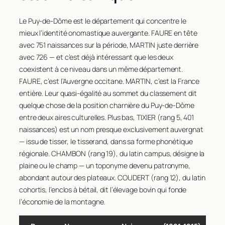
Le Puy-de-Dôme est le département qui concentre le
mieux l’identité onomastique auvergante. FAURE en tête
avec 751 naissances sur la période, MARTIN juste derrière
avec 726 — et c’est déjà intéressant que les deux
coexistent à ce niveau dans un même département.
FAURE, c’est l’Auvergne occitane. MARTIN, c’est la France
entière. Leur quasi-égalité au sommet du classement dit
quelque chose de la position charnière du Puy-de-Dôme
entre deux aires culturelles. Plus bas, TIXIER (rang 5, 401
naissances) est un nom presque exclusivement auvergnat
— issu de
tisser
, le tisserand, dans sa forme phonétique
régionale. CHAMBON (rang 19), du latin
campus
, désigne la
plaine ou le champ — un toponyme devenu patronyme,
abondant autour des plateaux. COUDERT (rang 12), du latin
cohortis
, l’enclos à bétail, dit l’élevage bovin qui fonde
l’économie de la montagne.