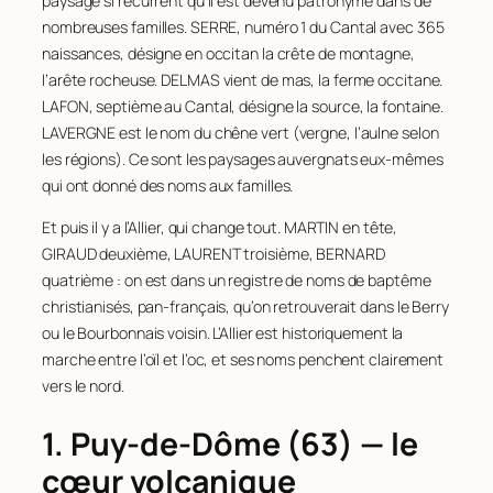
paysage si récurrent qu’il est devenu patronyme dans de
nombreuses familles. SERRE, numéro 1 du Cantal avec 365
naissances, désigne en occitan la crête de montagne,
l’arête rocheuse. DELMAS vient de
mas
, la ferme occitane.
LAFON, septième au Cantal, désigne la source, la fontaine.
LAVERGNE est le nom du chêne vert (
vergne
, l’aulne selon
les régions). Ce sont les paysages auvergnats eux-mêmes
qui ont donné des noms aux familles.
Et puis il y a l’Allier, qui change tout. MARTIN en tête,
GIRAUD deuxième, LAURENT troisième, BERNARD
quatrième : on est dans un registre de noms de baptême
christianisés, pan-français, qu’on retrouverait dans le Berry
ou le Bourbonnais voisin. L’Allier est historiquement la
marche entre l’oïl et l’oc, et ses noms penchent clairement
vers le nord.
1. Puy-de-Dôme (63) — le
cœur volcanique