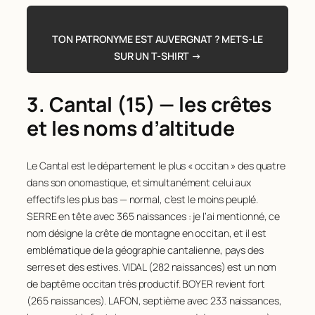
Rang
Nom
Naissances
73
PEROL
130
21
BERNARD
266
TON PATRONYME EST AUVERGNAT ? METS-LE
74
CHASSAING
128
22
MOUNIER
263
SUR UN T-SHIRT →
75
GATIGNOL
128
23
MATHIEU
262
76
DUBOST
127
24
LAURENT
261
3. Cantal (15) — les crêtes
77
RICHARD
127
25
REYNAUD
245
et les noms d’altitude
78
BAYLE
126
26
EXBRAYAT
244
79
GOURBEYRE
126
Le Cantal est le département le plus « occitan » des quatre
27
MOULIN
235
dans son onomastique, et simultanément celui aux
80
GUITTARD
126
28
CHEVALIER
233
effectifs les plus bas — normal, c’est le moins peuplé.
81
JAFFEUX
125
29
DUMAS
228
SERRE en tête avec 365 naissances : je l’ai mentionné, ce
82
COSTE
124
nom désigne la crête de montagne en occitan, et il est
30
JOUBERT
222
emblématique de la géographie cantalienne, pays des
83
PETIT
124
31
VIGOUROUX
221
serres et des estives. VIDAL (282 naissances) est un nom
84
ASTIER
123
32
EYRAUD
218
de baptême occitan très productif. BOYER revient fort
85
ROBIN
123
(265 naissances). LAFON, septième avec 233 naissances,
33
BERTRAND
216