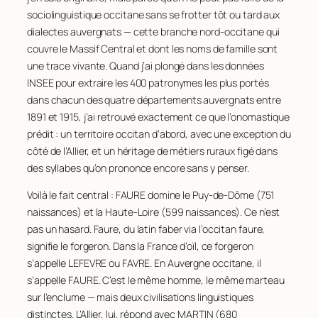
sociolinguistique occitane sans se frotter tôt ou tard aux
dialectes auvergnats — cette branche nord-occitane qui
couvre le Massif Central et dont les noms de famille sont
une trace vivante. Quand j’ai plongé dans les données
INSEE pour extraire les 400 patronymes les plus portés
dans chacun des quatre départements auvergnats entre
1891 et 1915, j’ai retrouvé exactement ce que l’onomastique
prédit : un territoire occitan d’abord, avec une exception du
côté de l’Allier, et un héritage de métiers ruraux figé dans
des syllabes qu’on prononce encore sans y penser.
Voilà le fait central : FAURE domine le Puy-de-Dôme (751
naissances) et la Haute-Loire (599 naissances). Ce n’est
pas un hasard.
Faure
, du latin
faber
via l’occitan
faure
,
signifie le forgeron. Dans la France d’oïl, ce forgeron
s’appelle LEFEVRE ou FAVRE. En Auvergne occitane, il
s’appelle FAURE. C’est le même homme, le même marteau
sur l’enclume — mais deux civilisations linguistiques
distinctes. L’Allier, lui, répond avec MARTIN (680