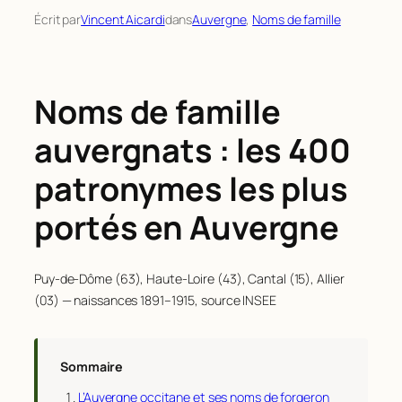
Écrit par
Vincent Aicardi
dans
Auvergne
, 
Noms de famille
Noms de famille
auvergnats : les 400
patronymes les plus
portés en Auvergne
Puy-de-Dôme (63), Haute-Loire (43), Cantal (15), Allier
(03) — naissances 1891–1915, source INSEE
Sommaire
L’Auvergne occitane et ses noms de forgeron