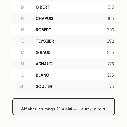
59
PLANCHE
142
13
GIBERT
315
60
BONY
141
14
CHAPUIS
306
61
CHOMETTE
141
15
ROBERT
300
62
MATHIEU
137
16
TEYSSIER
292
63
GRANGE
136
64
PAPON
135
17
GIRAUD
283
65
SABATIER
135
18
ARNAUD
273
66
RAYMOND
134
19
BLANC
273
67
VACHER
134
20
SOULIER
273
68
MICHEL
133
69
BERTHON
132
70
DELAIRE
132
Afficher les rangs 21 à 400 — Haute-Loire ▼
71
LEVADOUX
132
72
MAYET
132