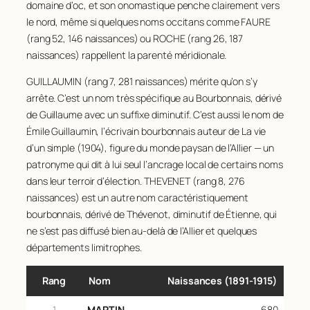
140
SAUZEDDE
98
domaine d’oc, et son onomastique penche clairement vers
88
REYMOND
130
33
RODDE
129
le nord, même si quelques noms occitans comme FAURE
141
BARD
97
89
PAGES
129
34
SABATIER
123
(rang 52, 146 naissances) ou ROCHE (rang 26, 187
142
PORTE
97
90
CORTIAL
125
naissances) rappellent la parenté méridionale.
35
FAU
122
143
TOURNADRE
97
91
ENJOLRAS
123
36
PRAT
122
GUILLAUMIN (rang 7, 281 naissances) mérite qu’on s’y
144
DOUARRE
96
92
HILAIRE
123
arrête. C’est un nom très spécifique au Bourbonnais, dérivé
37
PUECH
122
de Guillaume avec un suffixe diminutif. C’est aussi le nom de
145
ESPINASSE
96
93
PAULET
122
38
BRUN
121
Émile Guillaumin, l’écrivain bourbonnais auteur de
La vie
146
PLANE
96
94
RAVEL
122
39
CHASSANG
121
d’un simple
(1904), figure du monde paysan de l’Allier — un
147
ARCHIMBAUD
95
patronyme qui dit à lui seul l’ancrage local de certains noms
95
BEAL
121
40
RAYNAL
121
dans leur terroir d’élection. THEVENET (rang 8, 276
148
COURTADON
95
96
GRANGER
121
41
LESCURE
118
naissances) est un autre nom caractéristiquement
149
MASSON
95
97
MARTEL
121
bourbonnais, dérivé de Thévenot, diminutif de Étienne, qui
42
VIDALENC
118
150
SABY
95
ne s’est pas diffusé bien au-delà de l’Allier et quelques
98
DEFOUR
120
43
COMBES
117
départements limitrophes.
151
SOULIER
95
99
CUBIZOLLES
119
44
MAS
116
152
BARRAT
94
100
ISSARTEL
119
Rang
Nom
Naissances (1891‑1915)
45
BRUEL
115
153
CHARRIER
94
101
PAYS
119
46
GAILLARD
113
1
MARTIN
680