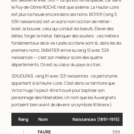
32
ROUGIER
185
le Puy-de-Dôme ROCHE n’est que sixième. La Haute-Loire
est plus rocheuse encore dans ses noms. BOYER (rang 3,
33
MOSNIER
182
536 naissances) est un autre nom occitan de métier :
34
VEDRINE
182
boièr
, le bouvier, celui qui conduit les bœufs. Élever des
bêtes, forger le métal, fabriquer des souliers : ces métiers
35
PERRIN
179
fondamentaux de la vie rurale occitane sont là, dans les dix
36
GIRARD
177
premiers noms. SABATIER arrive au rang 10 avec 329
37
MALLET
175
naissances — c’est son meilleur score des quatre
départements. On est au cœur du pays occitan.
38
ROBERT
175
39
OLLIER
174
(ENJOLRAS, rang 91 avec 123 naissances : ce patronyme
appartient à la Haute-Loire. C’est dans ce territoire que
40
FAYE
173
Victor Hugo l’a peut-être trouvé pour baptiser son
41
MONIER
172
personnage des
Misérables
. Un nom que les Auvergnats
portaient bien avant de devenir un symbole littéraire.)
42
MONNET
168
43
TAILLANDIER
168
Rang
Nom
Naissances (1891‑1915)
44
GUILLOT
165
1
FAURE
599