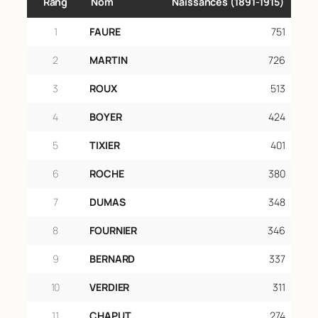
Rang
Nom
Naissances (1891‑1915)
1
FAURE
751
2
MARTIN
726
3
ROUX
513
4
BOYER
424
5
TIXIER
401
6
ROCHE
380
7
DUMAS
348
8
FOURNIER
346
9
BERNARD
337
10
VERDIER
311
11
CHAPUT
274