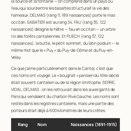
la source et la fontaine — on comprend dans un pays où
86
ROSSIGNOL
123
34
MASSON
214
l’eau qui sourd entre les basaltes structurait la vie des
87
GOIGOUX
122
hameaux. DELMAS (rang 11, 189 naissances) porte le
mas
35
MAURIN
214
occitan. SABATIER est au rang 34. FAU (rang 35, 122
88
MORANGE
122
36
VINCENT
211
naissances) désigne le hêtre —
fau
en occitan — un arbre
89
PERRIER
121
37
MERLE
207
roi des forêts cantaliennes. Et PUECH (rang 37, 122
90
VALLEIX
121
naissances), la butte, le petit sommet, du latin
podium
— le
38
SABY
205
même mot que le « Puy » du Puy-de-Dôme et du Puy-en-
91
GUERIN
120
39
CHAMBON
187
Velay.
92
HEBRARD
120
40
MARCON
184
Ce que j’aime particulièrement dans le Cantal, c’est que
93
LEGAY
120
41
ANDRE
181
ces noms ont voyagé. Le « bougnat » parisien du XIXe siècle
94
RIGAUD
120
était souvent cantalien ou de la région limitrophe. SERRE,
42
ROYER
180
VIDAL, DELMAS : on les retrouvait dans les auvergants de
95
CHABROL
119
43
BONNEFOY
177
Paris qui vendaient du charbon Rive Gauche. Les noms sont
96
LAFARGE
117
44
BARTHELEMY
175
restés dans les registres cantaliens, mais une partie des
97
BOREL
116
porteurs était déjà à 600 kilomètres de leurs crêtes.
45
SOUVIGNET
175
98
FOURNET
116
46
FAYOLLE
174
Rang
Nom
Naissances (1891‑1915)
99
SEGUIN
115
47
CHARBONNIER
172