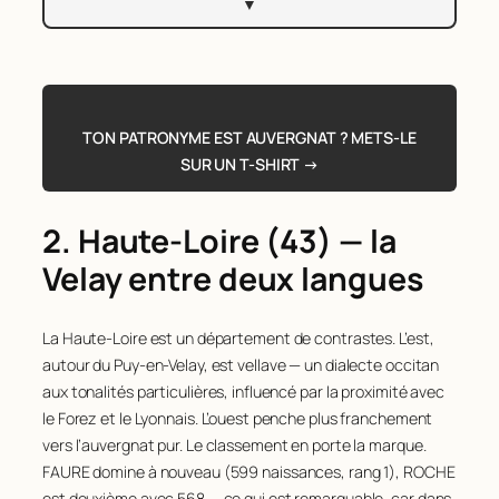
▼
Rang
Nom
Naissances
21
FAYET
216
TON PATRONYME EST AUVERGNAT ? METS-LE
22
GUILLAUME
216
SUR UN T-SHIRT →
23
ROUSSEL
214
24
BRUGIERE
211
2. Haute-Loire (43) — la
25
MONTEL
201
Velay entre deux langues
26
BOUCHET
198
La Haute-Loire est un département de contrastes. L’est,
27
BATISSE
195
autour du Puy-en-Velay, est vellave — un dialecte occitan
28
BRUNEL
193
aux tonalités particulières, influencé par la proximité avec
29
BONNET
192
le Forez et le Lyonnais. L’ouest penche plus franchement
vers l’auvergnat pur. Le classement en porte la marque.
30
GAUTHIER
189
FAURE domine à nouveau (599 naissances, rang 1), ROCHE
31
SERRE
186
est deuxième avec 568 — ce qui est remarquable, car dans