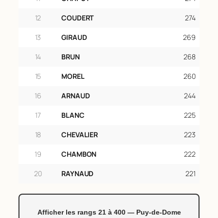
12
COUDERT
274
13
GIRAUD
269
14
BRUN
268
15
MOREL
260
16
ARNAUD
244
17
BLANC
225
18
CHEVALIER
223
19
CHAMBON
222
20
RAYNAUD
221
Afficher les rangs 21 à 400 — Puy-de-Dome