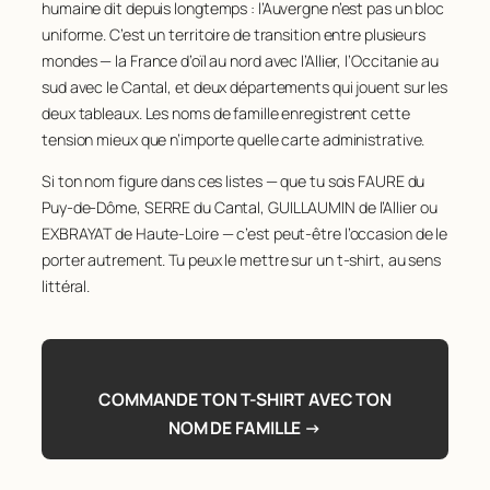
humaine dit depuis longtemps : l’Auvergne n’est pas un bloc
222
BARBAT
75
61
MALLET
131
170
FALCON
88
uniforme. C’est un territoire de transition entre plusieurs
115
LOUSSERT
69
223
BERARD
75
62
LAMOINE
129
mondes — la France d’oïl au nord avec l’Allier, l’Occitanie au
171
THOMAS
88
116
RIGAUDIERE
69
sud avec le Cantal, et deux départements qui jouent sur les
224
BESSE
75
63
BUVAT
127
172
VIGIER
88
117
DELBOS
68
deux tableaux. Les noms de famille enregistrent cette
225
BOURDIER
75
64
CORRE
127
173
BRUCHET
87
tension mieux que n’importe quelle carte administrative.
118
DUFAYET
68
226
CHASTEL
75
65
PACAUD
126
174
RUEL
87
119
LAFONT
68
Si ton nom figure dans ces listes — que tu sois FAURE du
227
DUCHER
75
66
SIMON
126
Puy-de-Dôme, SERRE du Cantal, GUILLAUMIN de l’Allier ou
175
BRUHAT
86
120
TUFFERY
68
EXBRAYAT de Haute-Loire — c’est peut-être l’occasion de le
228
DUFOUR
75
67
MARCHAND
125
176
GARDES
86
121
GAUTHIER
67
porter autrement. Tu peux le mettre sur un t-shirt, au sens
229
DUTHEIL
75
68
VIVIER
125
177
BARTHOMEUF
85
littéral.
122
RAOUX
67
230
FAUCHER
75
69
CLEMENT
123
178
CHASTEL
85
123
SOUBRIER
67
231
MANRY
75
70
DUFOUR
123
179
LARDON
85
124
BENOIT
66
232
MONESTIER
75
71
GAY
123
180
MASSE
85
125
TIBLE
65
COMMANDE TON T-SHIRT AVEC TON
233
MORIN
75
72
PETITJEAN
123
NOM DE FAMILLE →
181
SAGNARD
85
126
MARQUET
64
234
BOUCHEIX
74
73
RAYMOND
122
182
DUPIN
84
127
PORTAL
64
235
CARTIER
74