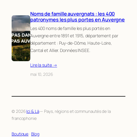
Noms de famille auvergnats : les 400
patronymes les plus portes en Auvergne
Les 400 noms de famille les plus portés en
Auvergne entre 1891 et 1915, département par
département : Puy-de-Dôme, Haute-Loire,
Cantal et Allier. Données INSEE.
Lire la suite →
mai 10, 2026
© 2026
Ici & Là
— Pays, régions et communautés de la
francophonie
Boutique
·
Blog