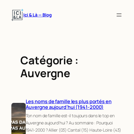
Aller
au
Ici & Là — Blog
contenu
Catégorie :
Auvergne
Les noms de famille les plus portés en
Auvergne aujourd’hui (1941-2000)
Ton nom de famille est-il toujours dans le top en
Auvergne aujourd’hui ? Au sommaire : Pourquoi
1941-2000 ? Allier (03) Cantal (15) Haute-Loire (43)