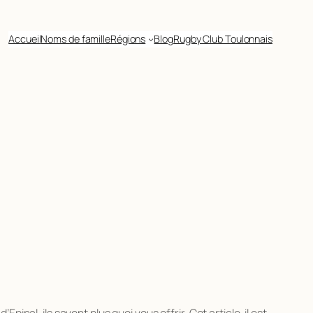
Accueil
Noms de famille
Régions
Blog
Rugby Club Toulonnais
inal, ils savent plus quoi vous offrir. Cet article, il est