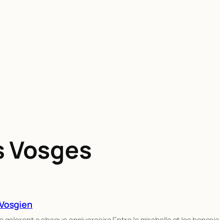
s Vosges
 Vosgien
alerent a chaque anniversaire Entre la mirabelle et les bonsais d’Ep