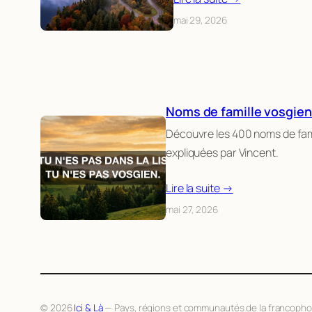
mai 29, 2026
Noms de famille vosgien
Découvre les 400 noms de fam
expliquées par Vincent.
Lire la suite →
mai 27, 2026
© 2026
Ici & Là
— Pays, régions et communautés de la francopho