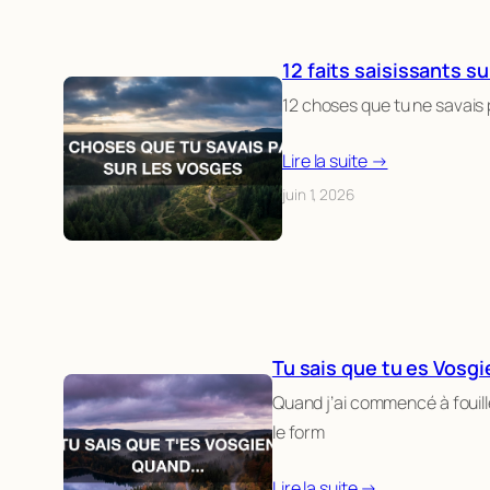
12 faits saisissants s
12 choses que tu ne savais
Lire la suite →
juin 1, 2026
Tu sais que tu es Vosgi
Quand j’ai commencé à fouille
le form
Lire la suite →