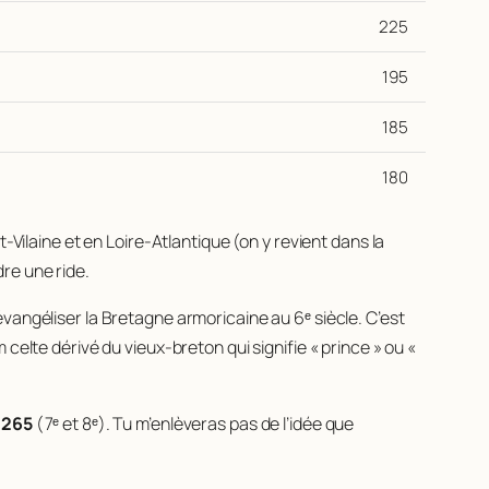
225
195
185
180
et-Vilaine et en Loire-Atlantique (on y revient dans la
re une ride.
vangéliser la Bretagne armoricaine au 6ᵉ siècle. C’est
elte dérivé du vieux-breton qui signifie « prince » ou «
à 265
(7ᵉ et 8ᵉ). Tu m’enlèveras pas de l’idée que