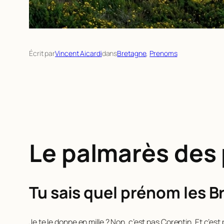
Écrit par
Vincent Aicardi
dans
Bretagne
, 
Prenoms
Le palmarès des
Tu sais quel prénom les Br
Je te le donne en mille ? Non, c’est pas Corentin. Et c’est