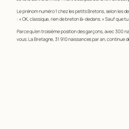
Le prénom numéro 1 chez les petits Bretons, selon les de
: « OK, classique, rien de breton là-dedans. » Sauf que tu 
Parce qu’en troisième position des garçons, avec 300 n
vous. La Bretagne, 31 910 naissances par an, continue d