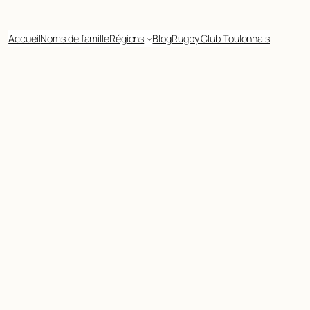
Accueil
Noms de famille
Régions
Blog
Rugby Club Toulonnais