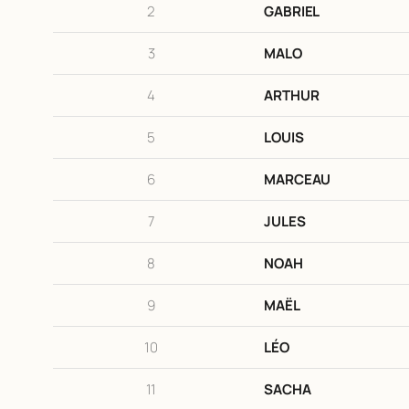
2
GABRIEL
3
MALO
4
ARTHUR
5
LOUIS
6
MARCEAU
7
JULES
8
NOAH
9
MAËL
10
LÉO
11
SACHA