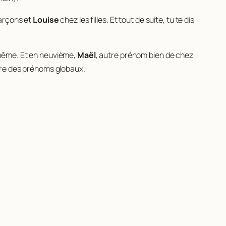
arçons et
Louise
chez les filles. Et tout de suite, tu te dis
-même. Et en neuvième,
Maël
, autre prénom bien de chez
ure des prénoms globaux.