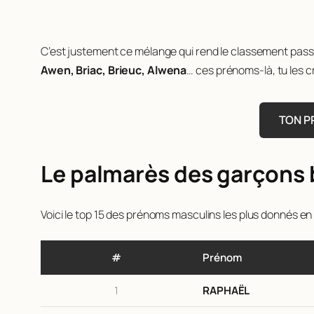
C’est justement ce mélange qui rend le classement passi
Awen, Briac, Brieuc, Alwena
… ces prénoms-là, tu les c
TON P
Le palmarès des garçons
Voici le top 15 des prénoms masculins les plus donnés en Br
#
Prénom
1
RAPHAËL