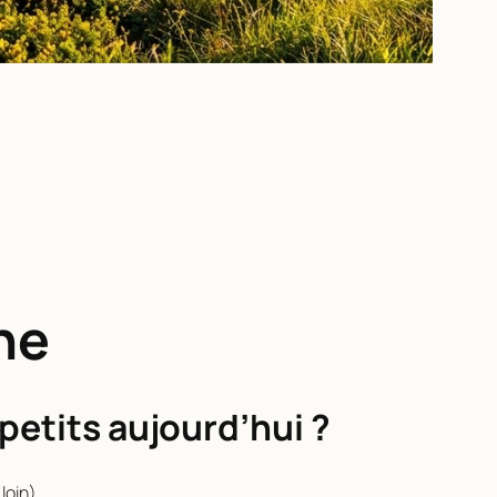
ne
petits aujourd’hui ?
loin).