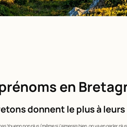
 prénoms en Bretag
etons donnent le plus à leurs 
 pas Youenn non plus (même si j’aimerais bien, on va en parler plus 