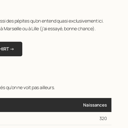
si des pépites qu’on entend quasi exclusivement ici.
 Marseille ou à Lille (j’ai essayé, bonne chance).
HIRT →
és qu’on ne voit pas ailleurs.
Naissances
320