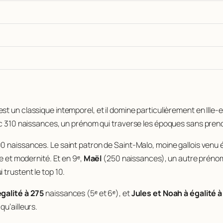
’est un classique intemporel, et il domine particulièrement en Ille-
vec 310 naissances, un prénom qui traverse les époques sans prend
 naissances. Le saint patron de Saint-Malo, moine gallois venu é
e et modernité. Et en 9ᵉ,
Maël
(250 naissances), un autre prénom c
 trustent le top 10.
galité à 275
naissances (5ᵉ et 6ᵉ), et
Jules et Noah à égalité 
u’ailleurs.