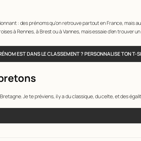
onnant : des prénoms qu’on retrouve partout en France, mais aus
roises à Rennes, à Brest ou à Vannes, mais essaie d’en trouver un à
RÉNOM EST DANS LE CLASSEMENT ? PERSONNALISE TON T-S
 bretons
etagne. Je te préviens, il y a du classique, du celte, et des égalit