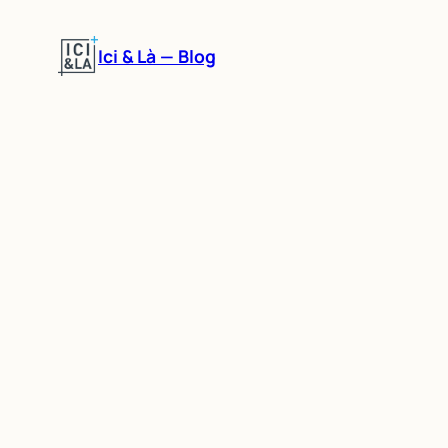
Aller
au
Ici & Là — Blog
contenu