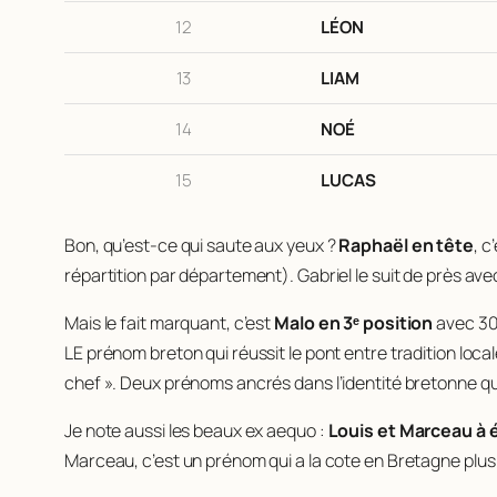
12
LÉON
13
LIAM
14
NOÉ
15
LUCAS
Bon, qu’est-ce qui saute aux yeux ?
Raphaël en tête
, c
répartition par département). Gabriel le suit de près a
Mais le fait marquant, c’est
Malo en 3ᵉ position
avec 300
LE prénom breton qui réussit le pont entre tradition local
chef ». Deux prénoms ancrés dans l’identité bretonne qui
Je note aussi les beaux ex aequo :
Louis et Marceau à é
Marceau, c’est un prénom qui a la cote en Bretagne plus q