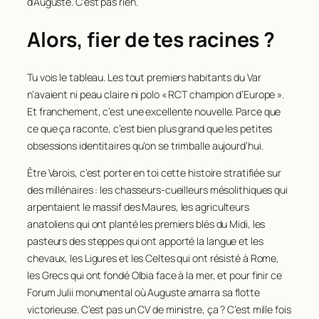
d’Auguste. C’est pas rien.
Alors, fier de tes racines ?
Tu vois le tableau. Les tout premiers habitants du Var
n’avaient ni peau claire ni polo « RCT champion d’Europe ».
Et franchement, c’est une excellente nouvelle. Parce que
ce que ça raconte, c’est bien plus grand que les petites
obsessions identitaires qu’on se trimballe aujourd’hui.
Être Varois, c’est porter en toi cette histoire stratifiée sur
des millénaires : les chasseurs-cueilleurs mésolithiques qui
arpentaient le massif des Maures, les agriculteurs
anatoliens qui ont planté les premiers blés du Midi, les
pasteurs des steppes qui ont apporté la langue et les
chevaux, les Ligures et les Celtes qui ont résisté à Rome,
les Grecs qui ont fondé Olbia face à la mer, et pour finir ce
Forum Julii monumental où Auguste amarra sa flotte
victorieuse. C’est pas un CV de ministre, ça ? C’est mille fois