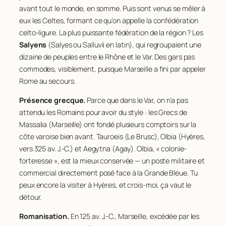
avant tout le monde, en somme. Puis sont venus se mêler à
eux les Celtes, formant ce qu’on appelle la confédération
celto-ligure. La plus puissante fédération de la région ? Les
Salyens
(
Salyes
ou
Salluvii
en latin), qui regroupaient une
dizaine de peuples entre le Rhône et le Var. Des gars pas
commodes, visiblement, puisque Marseille a fini par appeler
Rome au secours.
Présence grecque.
Parce que dans le Var, on n’a pas
attendu les Romains pour avoir du style : les Grecs de
Massalia (Marseille) ont fondé plusieurs comptoirs sur la
côte varoise bien avant. Tauroeis (Le Brusc), Olbia (Hyères,
vers 325 av. J.-C.) et Aegytna (Agay). Olbia, « colonie-
forteresse », est la mieux conservée — un poste militaire et
commercial directement posé face à la Grande Bleue. Tu
peux encore la visiter à Hyères, et crois-moi, ça vaut le
détour.
Romanisation.
En 125 av. J.-C., Marseille, excédée par les