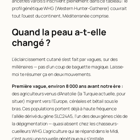
ancêtres varois s’inscrivent pleinement dans ce tableau : le
profil génétique WHG (Western Hunter-Gatherer) couvrait
tout l’ouest du continent, Méditerranée comprise.
Quand la peau a-t-elle
changé ?
L’éclaircissement cutané s’est fait par vagues, sur des
millénaires — pas d’un coup de baguette magique. Laisse-
moi te résumer ça en deux mouvements.
Première vague, environ 8 000 ans avant notre ère :
des agriculteurs venus d’Anatolie (la Turquie actuelle, pour
situer) migrent vers l’Europe, céréales et bétail sous le
bras. Ces populations portent déjà à haute fréquence
l’allèle dérivé du gène
SLC24A5
, l’un des deux gènes clés de
la dépigmentation — quasi absent chez les chasseurs-
cueilleurs WHG. L’agriculture qui se répand dans le Midi,
c’est aussi une nouvelle génétique qui s’installe.