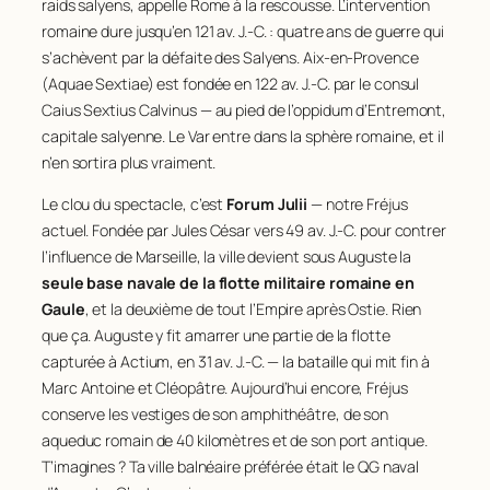
raids salyens, appelle Rome à la rescousse. L’intervention
romaine dure jusqu’en 121 av. J.-C. : quatre ans de guerre qui
s’achèvent par la défaite des Salyens. Aix-en-Provence
(Aquae Sextiae) est fondée en 122 av. J.-C. par le consul
Caius Sextius Calvinus — au pied de l’oppidum d’Entremont,
capitale salyenne. Le Var entre dans la sphère romaine, et il
n’en sortira plus vraiment.
Le clou du spectacle, c’est
Forum Julii
— notre Fréjus
actuel. Fondée par Jules César vers 49 av. J.-C. pour contrer
l’influence de Marseille, la ville devient sous Auguste la
seule base navale de la flotte militaire romaine en
Gaule
, et la deuxième de tout l’Empire après Ostie. Rien
que ça. Auguste y fit amarrer une partie de la flotte
capturée à Actium, en 31 av. J.-C. — la bataille qui mit fin à
Marc Antoine et Cléopâtre. Aujourd’hui encore, Fréjus
conserve les vestiges de son amphithéâtre, de son
aqueduc romain de 40 kilomètres et de son port antique.
T’imagines ? Ta ville balnéaire préférée était le QG naval