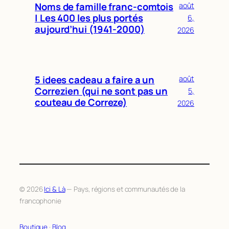
Noms de famille franc-comtois
août
| Les 400 les plus portés
6,
aujourd’hui (1941-2000)
2026
5 idees cadeau a faire a un
août
Correzien (qui ne sont pas un
5,
couteau de Correze)
2026
© 2026
Ici & Là
— Pays, régions et communautés de la
francophonie
Boutique
·
Blog