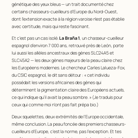
génétique des yeux bleus — un trait documenté chez
certains chasseurs-cueilleurs d’Europe du Nord-Ouest,
dont l’extension exacte à la région varoise n’est pas établie
avec certitude, mais qui reste fascinant.
Et c’est pas un cas isolé.
La Braña 1
, un chasseur-cueilleur
espagnol d’environ 7 000 ans, retrouvé près de León, porte
lui aussi les allèles ancestraux des gènes
SLC24A5
et
SLC45A2
— les deux gènes majeurs de la peau claire chez
les Européens modernes. Le chercheur Carles Lalueza-Fox,
du CSIC espagnol, le dit sans détour : « cet individu
possédait les versions africaines des gènes qui
déterminent la pigmentation claire des Européens actuels,
ce qui indique qu’il avait la peau sombre. » (Je traduis pour
ceux qui comme moi n’ont pas fait prépa bio.)
Deux squelettes, deux extrémités de l’Europe occidentale,
même conclusion. La peau foncée des premiers chasseurs-
cueilleurs d’Europe, c’est la norme, pas l’exception. Et tes