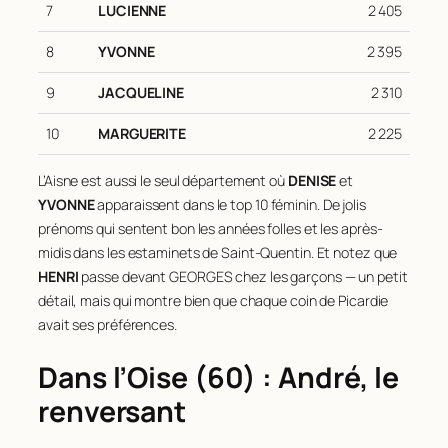
7
LUCIENNE
2 405
8
YVONNE
2 395
9
JACQUELINE
2 310
10
MARGUERITE
2 225
L’Aisne est aussi le seul département où
DENISE
et
YVONNE
apparaissent dans le top 10 féminin. De jolis
prénoms qui sentent bon les années folles et les après-
midis dans les estaminets de Saint-Quentin. Et notez que
HENRI
passe devant GEORGES chez les garçons — un petit
détail, mais qui montre bien que chaque coin de Picardie
avait ses préférences.
Dans l’Oise (60) : André, le
renversant