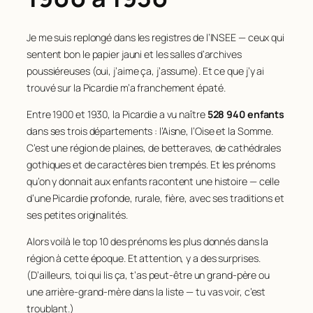
Je me suis replongé dans les registres de l’INSEE — ceux qui
sentent bon le papier jauni et les salles d’archives
poussiéreuses (oui, j’aime ça, j’assume). Et ce que j’y ai
trouvé sur la Picardie m’a franchement épaté.
Entre 1900 et 1930, la Picardie a vu naître
528 940 enfants
dans ses trois départements : l’Aisne, l’Oise et la Somme.
C’est une région de plaines, de betteraves, de cathédrales
gothiques et de caractères bien trempés. Et les prénoms
qu’on y donnait aux enfants racontent une histoire — celle
d’une Picardie profonde, rurale, fière, avec ses traditions et
ses petites originalités.
Alors voilà le top 10 des prénoms les plus donnés dans la
région à cette époque. Et attention, y a des surprises.
(D’ailleurs, toi qui lis ça, t’as peut-être un grand-père ou
une arrière-grand-mère dans la liste — tu vas voir, c’est
troublant.)