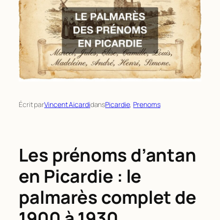
Écrit par
Vincent Aicardi
dans
Picardie
, 
Prenoms
Les prénoms d’antan
en Picardie : le
palmarès complet de
1900 à 1930