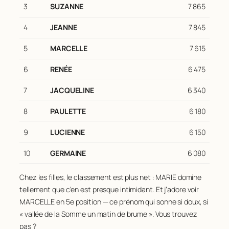
3
SUZANNE
7 865
4
JEANNE
7 845
5
MARCELLE
7 615
6
RENÉE
6 475
7
JACQUELINE
6 340
8
PAULETTE
6 180
9
LUCIENNE
6 150
10
GERMAINE
6 080
Chez les filles, le classement est plus net : MARIE domine
tellement que c’en est presque intimidant. Et j’adore voir
MARCELLE en 5e position — ce prénom qui sonne si doux, si
« vallée de la Somme un matin de brume ». Vous trouvez
pas ?