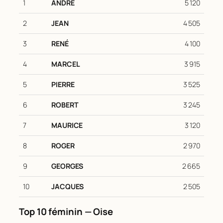
1
ANDRÉ
5 120
2
JEAN
4 505
3
RENÉ
4 100
4
MARCEL
3 915
5
PIERRE
3 525
6
ROBERT
3 245
7
MAURICE
3 120
8
ROGER
2 970
9
GEORGES
2 665
10
JACQUES
2 505
Top 10 féminin — Oise