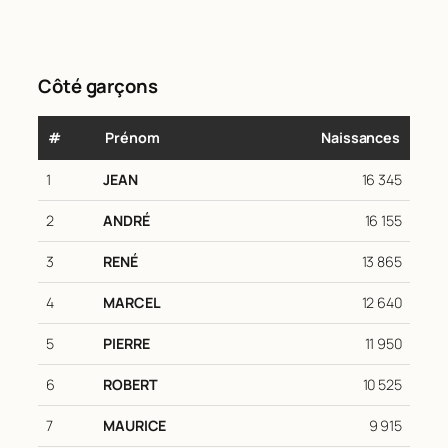
Côté garçons
#
Prénom
Naissances
1
JEAN
16 345
2
ANDRÉ
16 155
3
RENÉ
13 865
4
MARCEL
12 640
5
PIERRE
11 950
6
ROBERT
10 525
7
MAURICE
9 915