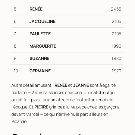
5
RENÉE
2 455
6
JACQUELINE
2 105
7
PAULETTE
2 105
8
MARGUERITE
1 990
9
SUZANNE
1 980
10
GERMAINE
1 970
Autre détail amusant :
RENÉE
et
JEANNE
sont à égalité
parfaite — 2 455 naissances chacune. Un match nul qui
aurait fait plaisir aux amateurs de football amiénois de
l’époque. Et
PIERRE
grimpe à la 4e place chez les garçons,
devant Marcel — ce qui n’arrive nulle part ailleurs en
Picardie.