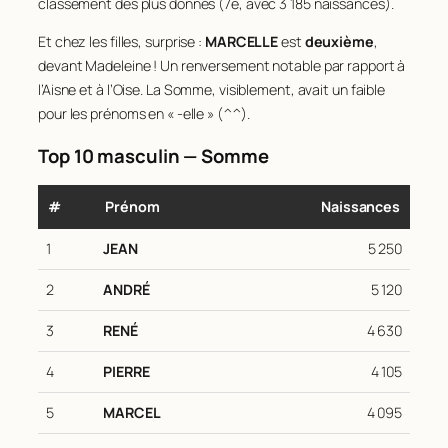
classement des plus donnés (7e, avec 3 185 naissances).
Et chez les filles, surprise :
MARCELLE
est
deuxième
,
devant Madeleine ! Un renversement notable par rapport à
l’Aisne et à l’Oise. La Somme, visiblement, avait un faible
pour les prénoms en « -elle » (^^).
Top 10 masculin — Somme
#
Prénom
Naissances
1
JEAN
5 250
2
ANDRÉ
5 120
3
RENÉ
4 630
4
PIERRE
4 105
5
MARCEL
4 095