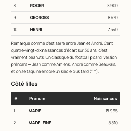
8
ROGER
8 900
9
GEORGES
8 570
10
HENRI
7 540
Remarque comme c’est serré entre Jean et André. Cent
quatre-vingt-dix naissances d’écart sur 30 ans, c’est
vraiment peanuts. Un classique du football picard, version
prénoms — Jean comme Amiens, André comme Beauvais,
et on se taquine encore un siècle plus tard (^^).
Côté filles
#
Prénom
Naissances
1
MARIE
18 965
2
MADELEINE
8 810