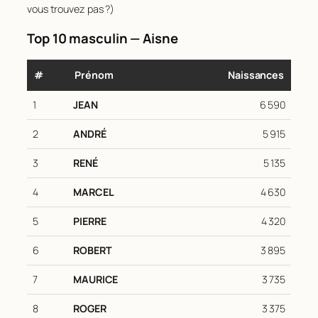
vous trouvez pas ?)
Top 10 masculin — Aisne
#
Prénom
Naissances
1
JEAN
6 590
2
ANDRÉ
5 915
3
RENÉ
5 135
4
MARCEL
4 630
5
PIERRE
4 320
6
ROBERT
3 895
7
MAURICE
3 735
8
ROGER
3 375