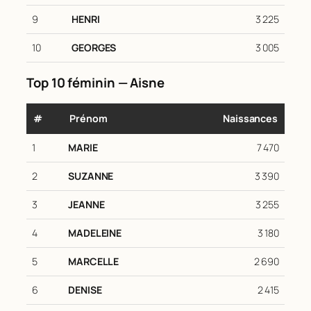
9
HENRI
3 225
10
GEORGES
3 005
Top 10 féminin — Aisne
#
Prénom
Naissances
1
MARIE
7 470
2
SUZANNE
3 390
3
JEANNE
3 255
4
MADELEINE
3 180
5
MARCELLE
2 690
6
DENISE
2 415