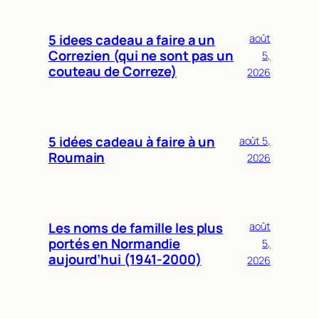
5 idees cadeau a faire a un
août
Correzien (qui ne sont pas un
5,
couteau de Correze)
2026
5 idées cadeau à faire à un
août 5,
Roumain
2026
Les noms de famille les plus
août
portés en Normandie
5,
aujourd’hui (1941-2000)
2026