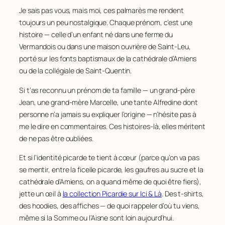
Je sais pas vous, mais moi, ces palmarès me rendent
toujours un peu nostalgique. Chaque prénom, c’est une
histoire — celle d’un enfant né dans une ferme du
Vermandois ou dans une maison ouvrière de Saint-Leu,
porté sur les fonts baptismaux de la cathédrale d’Amiens
ou de la collégiale de Saint-Quentin.
Si t’as reconnu un prénom de ta famille — un grand-père
Jean, une grand-mère Marcelle, une tante Alfredine dont
personne n’a jamais su expliquer l’origine — n’hésite pas à
me le dire en commentaires. Ces histoires-là, elles méritent
de ne pas être oubliées.
Et si l’identité picarde te tient à cœur (parce qu’on va pas
se mentir, entre la ficelle picarde, les gaufres au sucre et la
cathédrale d’Amiens, on a quand même de quoi être fiers),
jette un œil à
la collection Picardie sur Ici & Là
. Des t-shirts,
des hoodies, des affiches — de quoi rappeler d’où tu viens,
même si la Somme ou l’Aisne sont loin aujourd’hui.