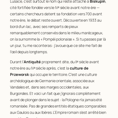
Lusace, c’est surtout le nom qui reste attaché à
Biskupin
,
cité fortifiée fondée vers le IVᵉ siècle avant notre ère —
certains chercheurs datent sa fondation vers 700 avant
notre ère, le débat reste ouvert. Découverte en 1933 au
bord d’un lac, avec ses remparts de pieux
remarquablement conservés dans le milieu marécageux,
on la surnomme la « Pompéi polonaise ». Si tu passes par là
un jour, tu me raconteras : j’avoue que ce site me fait de
l’œil depuis longtemps.
Durant l’
Antiquité
proprement dite, du IIᵉ siècle avant
notre ère au IVᵉ siècle après, c’est la
culture de
Przeworsk
qui occupe le territoire. C’est une culture
archéologique de Germanie orientale, associée aux
Vandales et, dans ses marges occidentales, aux
Burgondes. Et voici un fait que j’ignorais complètement
avant de plonger dans le sujet : la Pologne n’a jamais été
romanisée. Pas de grandes entités étatiques comparables
aux Gaulois ou aux Ibères. L’Empire romain s’est arrêté bien