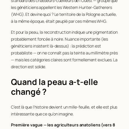
standard des chasseurs-cueilleurs de l’Ouest — groupe que
les généticiens appellent les
Western Hunter-Gatherers
(WHG). Et devine quoi ? Le territoire de la Pologne actuelle,
à la même époque, était peuplé par ces mêmes WHG.
Et pour la peau, la reconstruction indique une pigmentation
probablement foncée à noire. Nuance importante (les
généticiens insistent là-dessus) : la prédiction est
probabiliste — on ne connaît pas la teinte au millimètre près
— mais les catégories claires sont formellement exclues. La
direction est solide.
Quand la peau a-t-elle
changé ?
C’est là que l’histoire devient un mille-feuille, et elle est plus
intéressante que ce qu’on imagine.
Première vague — les agriculteurs anatoliens (vers 8