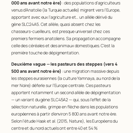
000 ans avant notre ère)
: des populations d’agriculteurs
venus d’Anatolie (la Turquie actuelle) migrent vers l’Europe,
apportant avec eux l’agriculture et… un allèle dérivé du
gène
SLC24A5
. Cet allèle, quasi absent chez les
chasseurs-cueilleurs, est presque universel chez ces
premiers fermiers anatoliens. Sa propagation accompagne
celle des céréales et des animaux domestiques. C’est la
première touche de dépigmentation.
Deuxième vague — les pasteurs des steppes (vers 4
500 ans avant notre ère)
: une migration massive depuis
les steppes eurasiennes (la culture Yamnaya, au nord de la
mer Noire) déferle sur l’Europe centrale. Ces pasteurs
apportent notamment un second allèle de dépigmentation
— un variant du gène
SLC45A2
— qui, sous l’effet de la
sélection naturelle, grimpe en flèche dans les populations
européennes à partir d’environ 5 800 ans avant notre ère.
Selon l’étude Haak et al. (2015,
Nature
), les Européens du
centre et du nord actuels ont entre 40 et 54 %