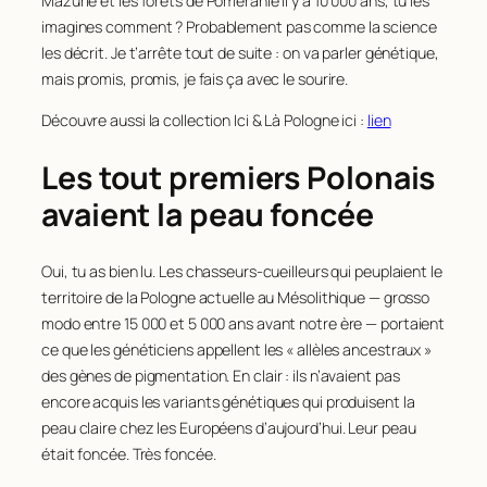
Mazurie et les forets de Poméranie il y a 10 000 ans, tu les
imagines comment ? Probablement pas comme la science
les décrit. Je t’arrête tout de suite : on va parler génétique,
mais promis, promis, je fais ça avec le sourire.
Découvre aussi la collection Ici & Là Pologne ici :
lien
Les tout premiers Polonais
avaient la peau foncée
Oui, tu as bien lu. Les chasseurs-cueilleurs qui peuplaient le
territoire de la Pologne actuelle au Mésolithique — grosso
modo entre 15 000 et 5 000 ans avant notre ère — portaient
ce que les généticiens appellent les « allèles ancestraux »
des gènes de pigmentation. En clair : ils n’avaient pas
encore acquis les variants génétiques qui produisent la
peau claire chez les Européens d’aujourd’hui. Leur peau
était foncée. Très foncée.