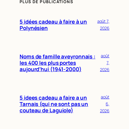
PLUS DE PUBLICATIONS
5 idées cadeau à faire à un
août 7,
Polynésien
2026
Noms de famille aveyronnais :
août
les 400 les plus portes
7,
aujourd’hui (1941-2000)
2026
5 idees cadeau a faire a un
août
Tarnais (qui ne sont pas un
6,
couteau de Laguiole)
2026