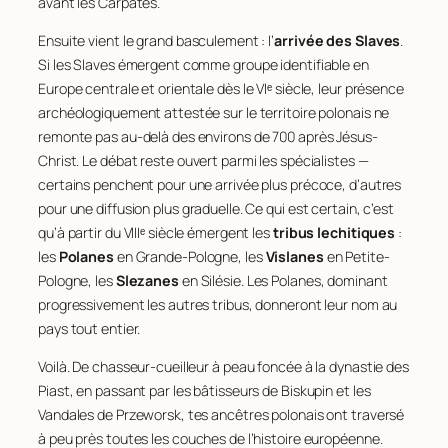
avant les Carpates.
Ensuite vient le grand basculement : l’
arrivée des Slaves
.
Si les Slaves émergent comme groupe identifiable en
Europe centrale et orientale dès le VIᵉ siècle, leur présence
archéologiquement attestée sur le territoire polonais ne
remonte pas au-delà des environs de 700 après Jésus-
Christ. Le débat reste ouvert parmi les spécialistes —
certains penchent pour une arrivée plus précoce, d’autres
pour une diffusion plus graduelle. Ce qui est certain, c’est
qu’à partir du VIIIᵉ siècle émergent les
tribus lechitiques
:
les
Polanes
en Grande-Pologne, les
Vislanes
en Petite-
Pologne, les
Slezanes
en Silésie. Les Polanes, dominant
progressivement les autres tribus, donneront leur nom au
pays tout entier.
Voilà. De chasseur-cueilleur à peau foncée à la dynastie des
Piast, en passant par les bâtisseurs de Biskupin et les
Vandales de Przeworsk, tes ancêtres polonais ont traversé
à peu près toutes les couches de l’histoire européenne.