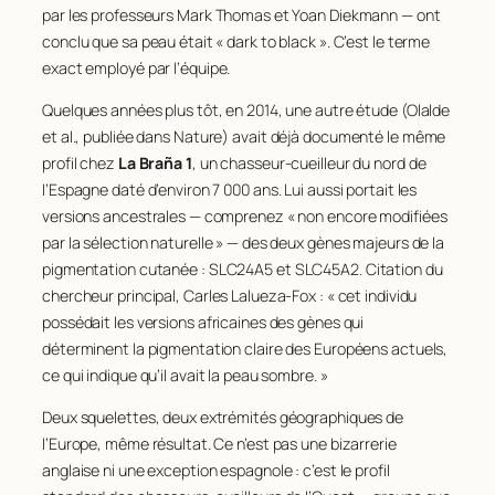
par les professeurs Mark Thomas et Yoan Diekmann — ont
conclu que sa peau était « dark to black ». C’est le terme
exact employé par l’équipe.
Quelques années plus tôt, en 2014, une autre étude (Olalde
et al., publiée dans
Nature
) avait déjà documenté le même
profil chez
La Braña 1
, un chasseur-cueilleur du nord de
l’Espagne daté d’environ 7 000 ans. Lui aussi portait les
versions ancestrales — comprenez « non encore modifiées
par la sélection naturelle » — des deux gènes majeurs de la
pigmentation cutanée :
SLC24A5
et
SLC45A2
. Citation du
chercheur principal, Carles Lalueza-Fox : « cet individu
possédait les versions africaines des gènes qui
déterminent la pigmentation claire des Européens actuels,
ce qui indique qu’il avait la peau sombre. »
Deux squelettes, deux extrémités géographiques de
l’Europe, même résultat. Ce n’est pas une bizarrerie
anglaise ni une exception espagnole : c’est le profil