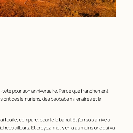
-tete pour son anniversaire. Parce que franchement,
ils ont des lemuriens, des baobabs millenaires et la
ai fouille, compare, ecarte le banal. Et j’en suis arrive a
ichees ailleurs. Et croyez-moi, y’en a au moins une qui va