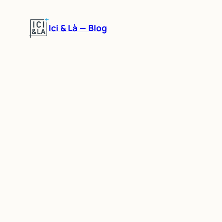
Aller
au
Ici & Là — Blog
contenu