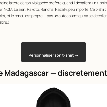
magine la tete de ton Malgache prefere quand il deballera un t-sh
 NOM. Le sien. Rakoto, Randria, Razafy, peu importe. Ce t-shirt lui
ble), et le rendu est propre — pas un autocollant qui va se decoller 
tifs.)
Personnaliser son t-shirt →
he Madagascar — discretement 