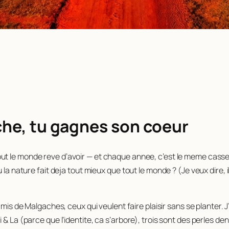
ache, tu gagnes son coeur
t le monde reve d’avoir — et chaque annee, c’est le meme casse
 la nature fait deja tout mieux que tout le monde ? (Je veux dire, 
 amis de Malgaches, ceux qui veulent faire plaisir sans se planter. J’
& La (parce que l’identite, ca s’arbore), trois sont des perles den