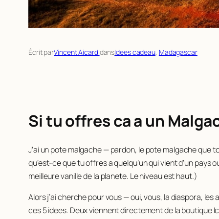
Écrit par
Vincent Aicardi
dans
Idees cadeau
, 
Madagascar
Si tu offres ca a un Malg
J’ai un pote malgache — pardon,
le
pote malgache que tou
qu’est-ce que tu offres a quelqu’un qui vient d’un pays ou
meilleure vanille de la planete. Le niveau est haut.)
Alors j’ai cherche pour vous — oui,
vous
, la diaspora, les
ces 5 idees. Deux viennent directement de la boutique Ici 