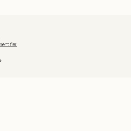
e
ent fier
e