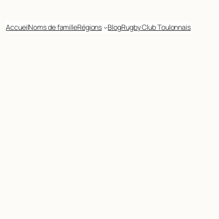
Accueil
Noms de famille
Régions
Blog
Rugby Club Toulonnais