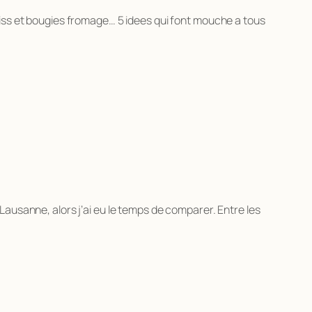
eiss et bougies fromage… 5 idees qui font mouche a tous
 Lausanne, alors j’ai eu le temps de comparer. Entre les