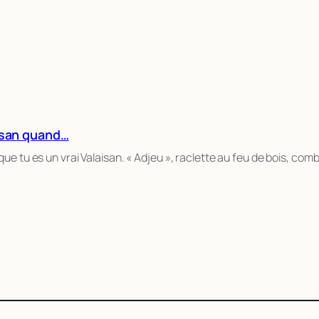
aisan quand…
ue tu es un vrai Valaisan. « Adjeu », raclette au feu de bois, com