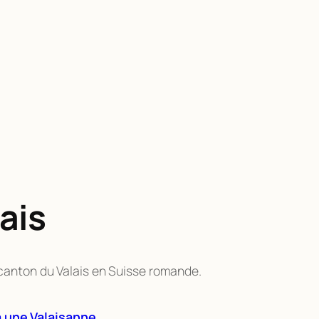
ais
e canton du Valais en Suisse romande.
 a une Valaisanne