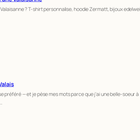
e Valaisanne ? T-shirt personnalise, hoodie Zermatt, bijoux edelw
Valais
se préféré — et je pèse mes mots parce que j’ai une belle-soeur à
s…