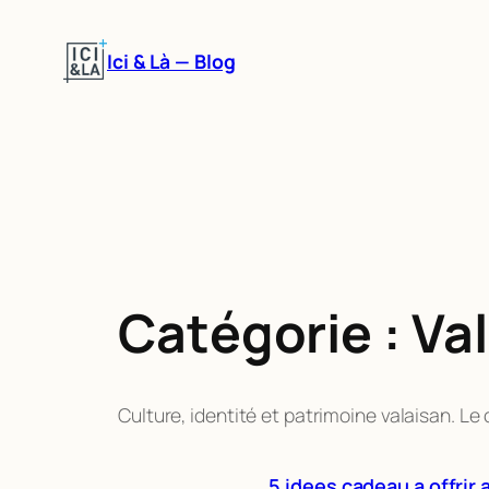
Aller
au
Ici & Là — Blog
contenu
Catégorie :
Val
Culture, identité et patrimoine valaisan. L
5 idees cadeau a offrir