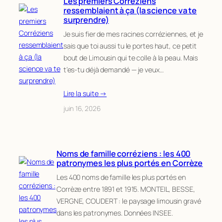
Les premiers Corréziens
ressemblaient à ça (la science va te
surprendre)
Je suis fier de mes racines corréziennes, et je
sais que toi aussi tu le portes haut, ce petit
bout de Limousin qui te colle à la peau. Mais
t’es-tu déjà demandé — je veux…
Lire la suite →
juin 16, 2026
Noms de famille corréziens : les 400
patronymes les plus portés en Corrèze
Les 400 noms de famille les plus portés en
Corrèze entre 1891 et 1915. MONTEIL, BESSE,
VERGNE, COUDERT : le paysage limousin gravé
dans les patronymes. Données INSEE.