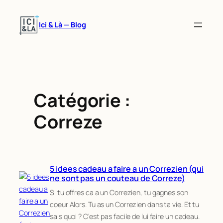
Aller
au
Ici & Là — Blog
contenu
Catégorie :
Correze
5 idees cadeau a faire a un Correzien (qui
ne sont pas un couteau de Correze)
Si tu offres ca a un Correzien, tu gagnes son
coeur Alors. Tu as un Correzien dans ta vie. Et tu
sais quoi ? C’est pas facile de lui faire un cadeau.