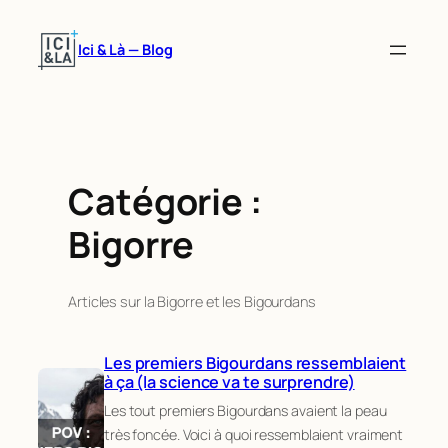
Aller
au
Ici & Là — Blog
contenu
Catégorie :
Bigorre
Articles sur la Bigorre et les Bigourdans
Les premiers Bigourdans ressemblaient
à ça (la science va te surprendre)
Les tout premiers Bigourdans avaient la peau
très foncée. Voici à quoi ressemblaient vraiment