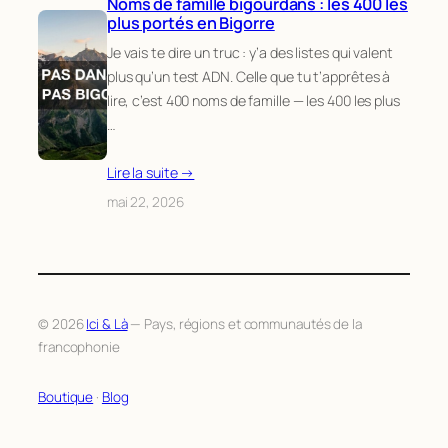
Noms de famille bigourdans : les 400 les
plus portés en Bigorre
Je vais te dire un truc : y’a des listes qui valent
plus qu’un test ADN. Celle que tu t’apprêtes à
lire, c’est 400 noms de famille — les 400 les plus
…
Lire la suite →
mai 22, 2026
© 2026
Ici & Là
— Pays, régions et communautés de la
francophonie
Boutique
·
Blog